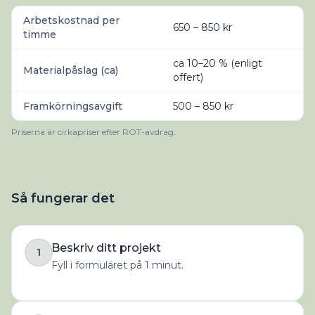
Arbetskostnad per
650 – 850 kr
timme
ca 10–20 % (enligt
Materialpåslag (ca)
offert)
Framkörningsavgift
500 – 850 kr
Priserna är cirkapriser efter ROT-avdrag.
Så fungerar det
Beskriv ditt projekt
1
Fyll i formuläret på 1 minut.