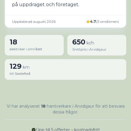
på uppdraget och företaget.
Uppdaterad augusti 2026
4.7
(
3
omdömen
)
18
650
kr/h
elektriker i området
Snittpris i Arvidsjaur
129
km
till Skellefteå
Vi har analyserat
18
hantverkare i Arvidsjaur för att besvara
dessa frågor.
Upp till 5 offerter – kostnadsfritt