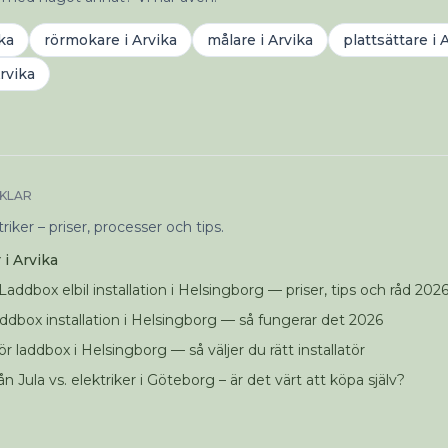
ka
rörmokare
i
Arvika
målare
i
Arvika
plattsättare
i
A
rvika
IKLAR
iker – priser, processer och tips.
 i Arvika
addbox elbil installation i Helsingborg — priser, tips och råd 202
ddbox installation i Helsingborg — så fungerar det 2026
ör laddbox i Helsingborg — så väljer du rätt installatör
ån Jula vs. elektriker i Göteborg – är det värt att köpa själv?