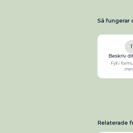
Så fungerar 
1
Beskriv di
Fyll i form
min
Relaterade f