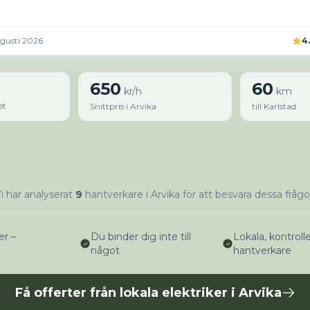
gusti 2026
4
650
60
kr/h
km
et
Snittpris i Arvika
till Karlstad
i har analyserat
9
hantverkare i Arvika för att besvara dessa frågo
er –
Du binder dig inte till
Lokala, kontroll
något
hantverkare
Få offerter från lokala elektriker i Arvika