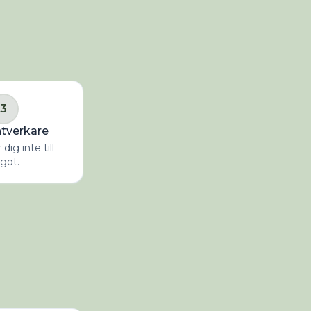
3
ntverkare
dig inte till
got.