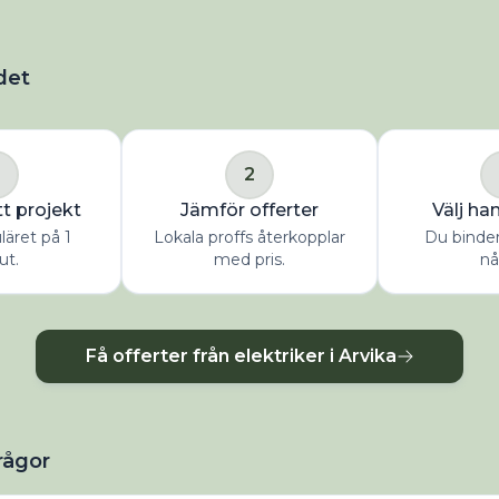
det
2
tt projekt
Jämför offerter
Välj ha
uläret på 1
Lokala proffs återkopplar
Du binder 
ut.
med pris.
nå
Få offerter från elektriker i Arvika
rågor