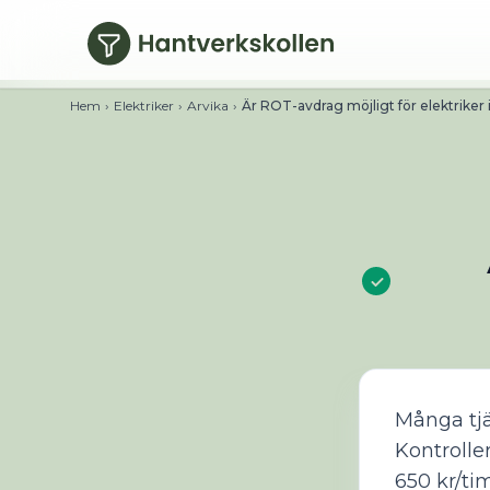
Hoppa till huvudinnehåll
Hem
›
Elektriker
›
Arvika
›
Är ROT-avdrag möjligt för elektriker 
Många tjä
Kontrolle
650 kr/ti