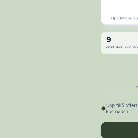
Uppdaterad au
9
elektriker i områd
V
Upp till 5 offert
kostnadsfritt