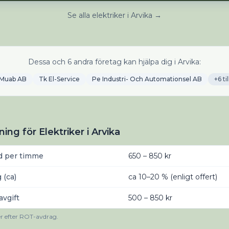
Se alla elektriker i Arvika →
Dessa och 6 andra företag kan hjälpa dig i Arvika:
Muab AB
Tk El-Service
Pe Industri- Och Automationsel AB
+6 til
ing för Elektriker i Arvika
d per timme
650 – 850 kr
 (ca)
ca 10–20 % (enligt offert)
vgift
500 – 850 kr
er efter ROT-avdrag.