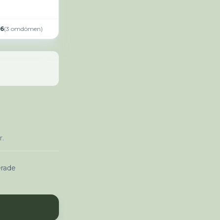
.6
(
3
omdömen
)
r.
erade