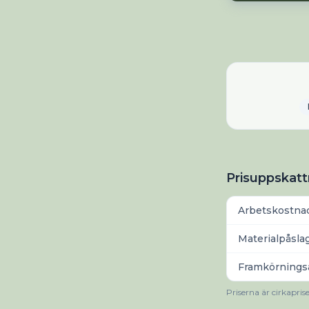
Prisuppskattn
Arbetskostna
Materialpåslag
Framkörningsa
Priserna är cirkapris