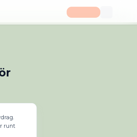
ör
vdrag.
r runt