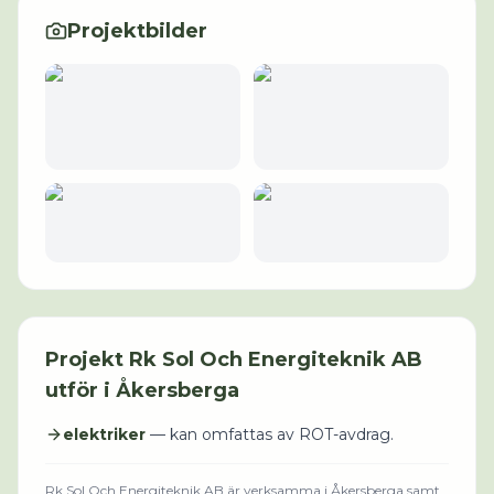
Projektbilder
Projekt
Rk Sol Och Energiteknik AB
utför i
Åkersberga
elektriker
— kan omfattas av ROT-avdrag.
Rk Sol Och Energiteknik AB
är verksamma i
Åkersberga
samt