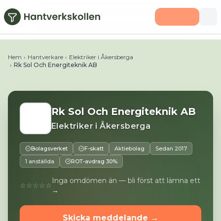
Hoppa till huvudinnehåll
Telefon:
0707357054
E-post:
roger@solochenergiteknik.
Hem
›
Hantverkare
›
Elektriker i Åkersberga
›
Rk Sol Och Energiteknik AB
Rk Sol Och Energiteknik AB
Elektriker
i
Åkersberga
Bolagsverket
F-skatt
Aktiebolag
Sedan
2017
1 anställda
ROT-avdrag 30%
Inga omdömen än — bli först att lämna ett
☆☆☆☆☆
→
Skicka meddelande →