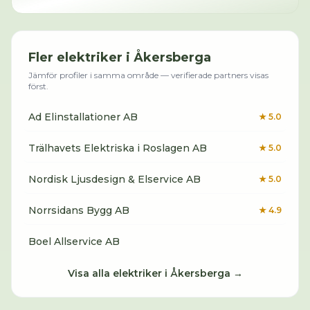
Fler
elektriker
i
Åkersberga
Jämför profiler i samma område — verifierade partners visas
först.
Ad Elinstallationer AB
★
5.0
Trälhavets Elektriska i Roslagen AB
★
5.0
Nordisk Ljusdesign & Elservice AB
★
5.0
Norrsidans Bygg AB
★
4.9
Boel Allservice AB
Visa alla
elektriker
i
Åkersberga
→