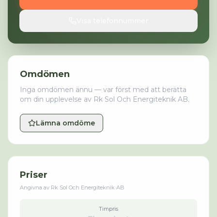
Visa telefonnummer
Omdömen
Inga omdömen ännu — var först med att berätta
om din upplevelse av
Rk Sol Och Energiteknik AB
.
Lämna omdöme
Priser
Angivna av
Rk Sol Och Energiteknik AB
Timpris