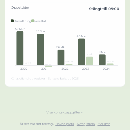
Öppettider
Stängt till 09:00
Omsättning
Resultat
5.7 Mkr
5.3 Mkr
4.5 Mkr
2.6 Mkr
1.8 Mkr
1.5 Mkr
331 tkr
269 tkr
45 tkr
-316 tkr
2020
2021
2022
2023
2024
Källa: offentliga register · Senaste bokslut
2026
Visa kontaktuppgifter
Är det här ditt företag?
Hävda profil
·
Avregistrera
·
Mer info