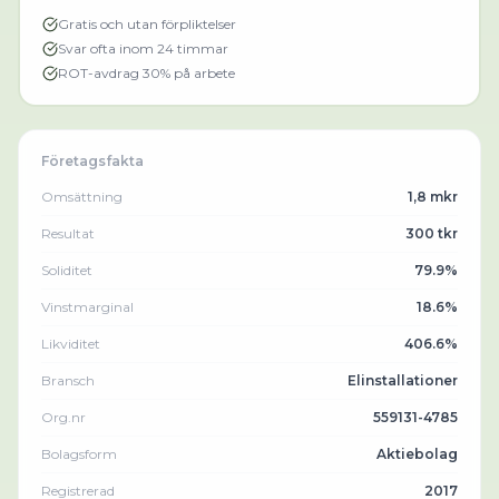
Gratis och utan förpliktelser
Svar ofta inom 24 timmar
ROT-avdrag 30% på arbete
Företagsfakta
Omsättning
1,8 mkr
Resultat
300 tkr
Soliditet
79.9%
Vinstmarginal
18.6%
Likviditet
406.6%
Bransch
Elinstallationer
Org.nr
559131-4785
Bolagsform
Aktiebolag
Registrerad
2017