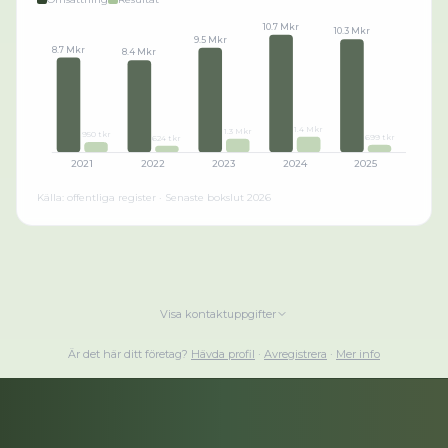
10.7 Mkr
10.3 Mkr
9.5 Mkr
8.7 Mkr
8.4 Mkr
1.4 Mkr
1.3 Mkr
950 tkr
699 tkr
624 tkr
2021
2022
2023
2024
2025
Källa: offentliga register · Senaste bokslut
2026
Visa kontaktuppgifter
Är det här ditt företag?
Hävda profil
·
Avregistrera
·
Mer info