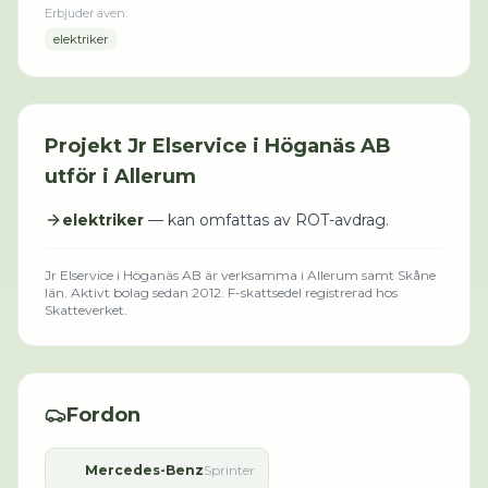
Erbjuder även:
elektriker
Projekt
Jr Elservice i Höganäs AB
utför i
Allerum
elektriker
— kan omfattas av ROT-avdrag.
Jr Elservice i Höganäs AB
är verksamma i
Allerum
samt Skåne
län
.
Aktivt bolag sedan 2012.
F-skattsedel registrerad hos
Skatteverket.
Fordon
Mercedes-Benz
Sprinter