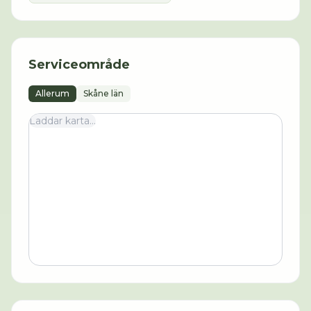
Serviceområde
Allerum
Skåne län
Laddar karta...