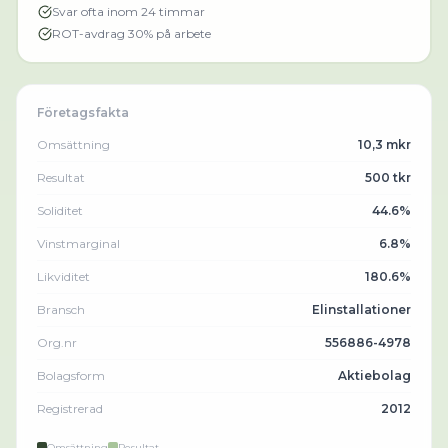
Svar ofta inom 24 timmar
ROT-avdrag 30% på arbete
Företagsfakta
Omsättning
10,3 mkr
Resultat
500 tkr
Soliditet
44.6%
Vinstmarginal
6.8%
Likviditet
180.6%
Bransch
Elinstallationer
Org.nr
556886-4978
Bolagsform
Aktiebolag
Registrerad
2012
Omsättning
Resultat