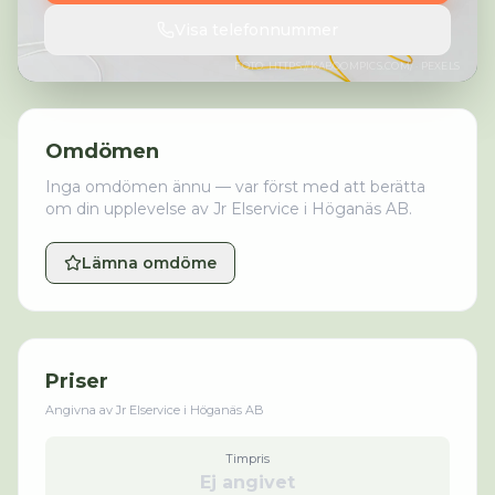
Visa telefonnummer
FOTO:
HTTPS://KABOOMPICS.COM/
· PEXELS
Omdömen
Inga omdömen ännu — var först med att berätta
om din upplevelse av
Jr Elservice i Höganäs AB
.
Lämna omdöme
Priser
Angivna av
Jr Elservice i Höganäs AB
Timpris
Ej angivet