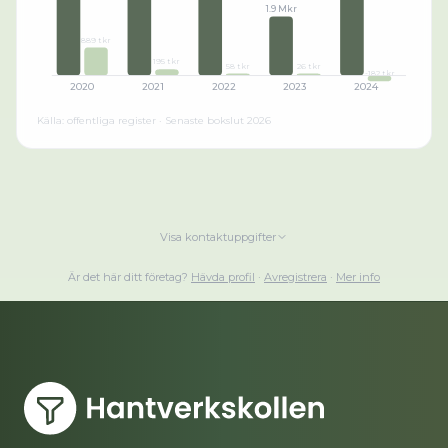
1.9 Mkr
889 tkr
195 tkr
58 tkr
26 tkr
-182 tkr
2020
2021
2022
2023
2024
Källa: offentliga register · Senaste bokslut
2026
Visa kontaktuppgifter
Är det här ditt företag?
Hävda profil
·
Avregistrera
·
Mer info