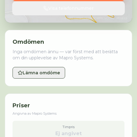
Visa telefonnummer
FOTO:
HTTPS://KABOOMPICS.COM/
· PEXELS
Omdömen
Inga omdömen ännu — var först med att berätta
om din upplevelse av
Mapro Systems
.
Lämna omdöme
Priser
Angivna av
Mapro Systems
Timpris
Ej angivet