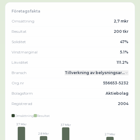
Företagsfakta
Omsättning
2,7 mkr
Resultat
200 tkr
Soliditet
47%
Vinstmarginal
5.1%
Likviditet
111.2%
Bransch
Tillverkning av belysningsar…
Org.nr
556653-5232
Bolagsform
Aktiebolag
Registrerad
2004
Omsättning
Resultat
3.7 Mkr
3.7 Mkr
2.8 Mkr
2.7 Mkr