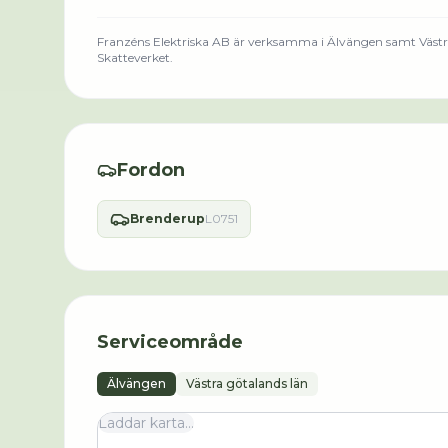
Franzéns Elektriska AB
är verksamma i
Älvängen
samt Västr
Skatteverket.
Fordon
Brenderup
L0751
Serviceområde
Älvängen
Västra götalands län
Laddar karta...