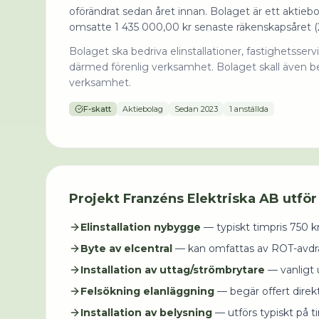
oförändrat sedan året innan. Bolaget är ett aktieb
omsatte 1 435 000,00 kr senaste räkenskapsåret (
Bolaget ska bedriva elinstallationer, fastighets
därmed förenlig verksamhet. Bolaget skall även 
verksamhet.
F-skatt
Aktiebolag
Sedan
2023
1 anställda
Projekt
Franzéns Elektriska AB
utför
Elinstallation nybygge
— typiskt timpris
750
k
Byte av elcentral
— kan omfattas av ROT-avdr
Installation av uttag/strömbrytare
— vanligt u
Felsökning elanläggning
— begär offert direkt
Installation av belysning
— utförs typiskt på ti