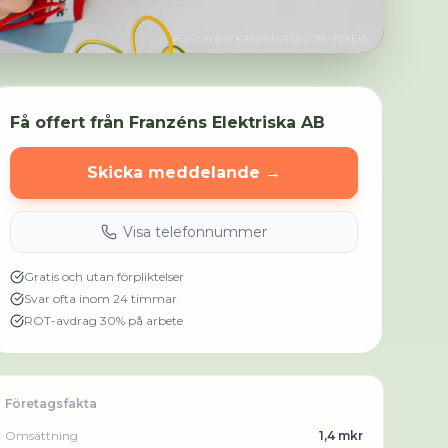
FOTO:
WWW.KABOOMPICS.COM
· PEXELS
Få offert från
Franzéns Elektriska AB
Skicka meddelande →
Visa telefonnummer
Gratis och utan förpliktelser
Svar ofta inom 24 timmar
ROT-avdrag 30% på arbete
Företagsfakta
Omsättning
1,4 mkr