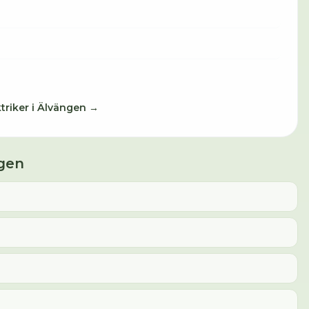
triker
i
Älvängen
→
gen