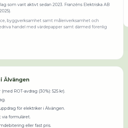
olag som varit aktivt sedan 2023. Franzéns Elektriska AB
2025).
service, byggverksamhet samt måleriverksamhet och
bedriva handel med värdepapper samt därmed förenlig
 i
Älvängen
r (med
ROT-avdrag (30%)
:
525
kr).
ag.
ppdrag för elektriker i Älvängen.
 via formuläret.
mdebitering eller fast pris.