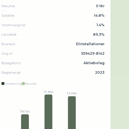
Resultat
0 tkr
Soliditet
14.8%
Vinstmarginal
1.4%
Likviditet
89.3%
Bransch
Elinstallationer
Org.nr
559429-8142
Bolagsform
Aktiebolag
Registrerad
2023
Omsättning
Resultat
1.5 Mkr
1.4 Mkr
740 tkr