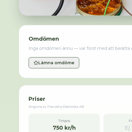
Omdömen
Inga omdömen ännu — var först med att berätta 
Lämna omdöme
Priser
Angivna av
Franzéns Elektriska AB
Timpris
F
750 kr/h
Ej