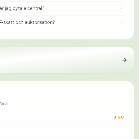
r jag byta elcentral?
 F-skatt och auktorisation?
örst.
★
5.0