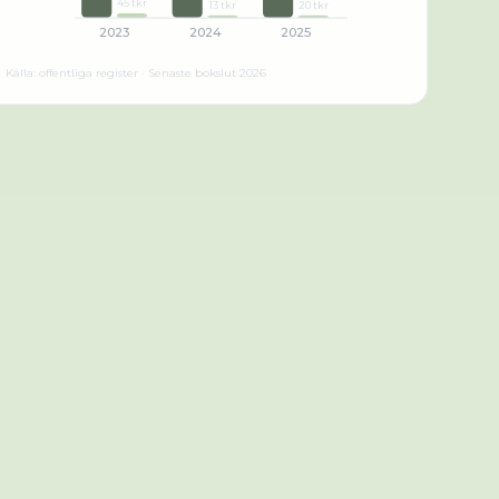
45 tkr
13 tkr
20 tkr
2023
2024
2025
Källa: offentliga register · Senaste bokslut
2026