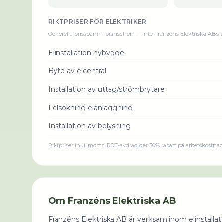
RIKTPRISER FÖR
ELEKTRIKER
Generella prisspann i branschen — inte
Franzéns Elektriska AB
s 
Elinstallation nybygge
Byte av elcentral
Installation av uttag/strömbrytare
Felsökning elanläggning
Installation av belysning
Riktpriser inkl. moms. ROT-avdrag ger 30% rabatt på arbetskostna
Om
Franzéns Elektriska AB
Franzéns Elektriska AB är verksam inom elinstallati