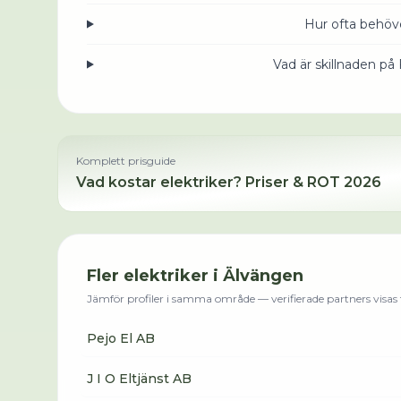
Hur ofta behöve
Vad är skillnaden på
Komplett prisguide
Vad kostar
elektriker
? Priser & ROT 2026
Fler
elektriker
i
Älvängen
Jämför profiler i samma område — verifierade partners visas f
Pejo El AB
J I O Eltjänst AB