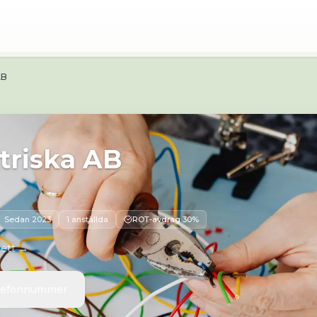
se
Webbplats:
https://franzenselektriska.se
Adress:
Höväg
AB
triska AB
Sedan
2023
1 anställda
ROT-avdrag 30%
 ett →
elefonnummer