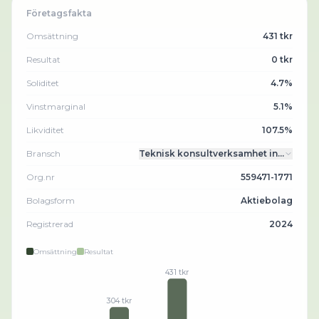
Företagsfakta
Omsättning
431 tkr
Resultat
0 tkr
Soliditet
4.7%
Vinstmarginal
5.1%
Likviditet
107.5%
Bransch
Teknisk konsultverksamhet in…
Org.nr
559471-1771
Bolagsform
Aktiebolag
Registrerad
2024
Omsättning
Resultat
431 tkr
304 tkr