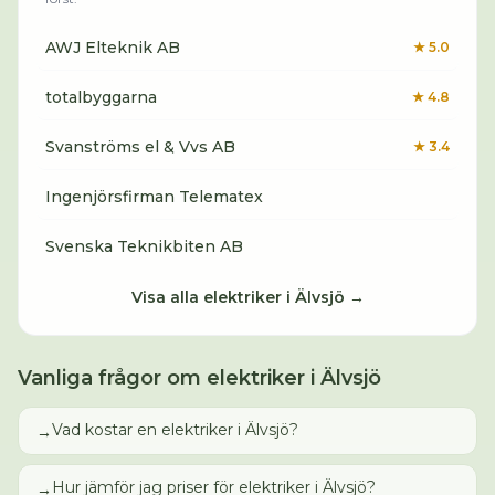
AWJ Elteknik AB
★
5.0
totalbyggarna
★
4.8
Svanströms el & Vvs AB
★
3.4
Ingenjörsfirman Telematex
Svenska Teknikbiten AB
Visa alla
elektriker
i
Älvsjö
→
Vanliga frågor om
elektriker
i
Älvsjö
Vad kostar en elektriker i Älvsjö?
→
Hur jämför jag priser för elektriker i Älvsjö?
→