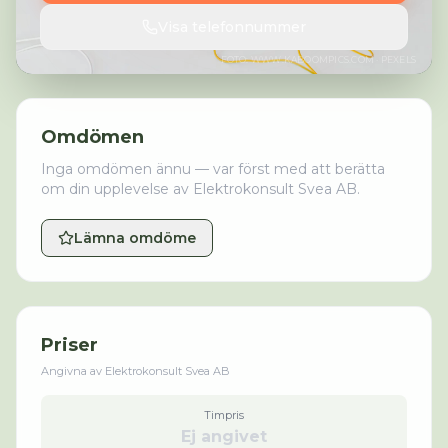
Visa telefonnummer
FOTO:
WWW.KABOOMPICS.COM
· PEXELS
Omdömen
Inga omdömen ännu — var först med att berätta
om din upplevelse av
Elektrokonsult Svea AB
.
Lämna omdöme
Priser
Angivna av
Elektrokonsult Svea AB
Timpris
Ej angivet