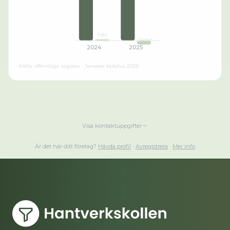
1 tkr
-24 tkr
2024
2025
Källa: offentliga register · Senaste bokslut
2026
Visa kontaktuppgifter
Är det här ditt företag?
Hävda profil
·
Avregistrera
·
Mer info