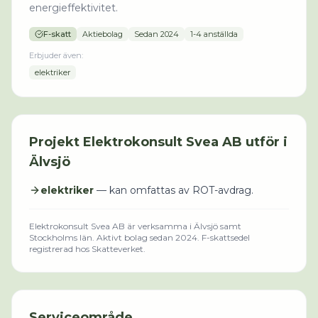
energieffektivitet.
F-skatt
Aktiebolag
Sedan
2024
1-4 anställda
Erbjuder även:
elektriker
Projekt
Elektrokonsult Svea AB
utför i
Älvsjö
elektriker
— kan omfattas av ROT-avdrag.
Elektrokonsult Svea AB
är verksamma i
Älvsjö
samt
Stockholms län
.
Aktivt bolag sedan 2024.
F-skattsedel
registrerad hos Skatteverket.
Serviceområde