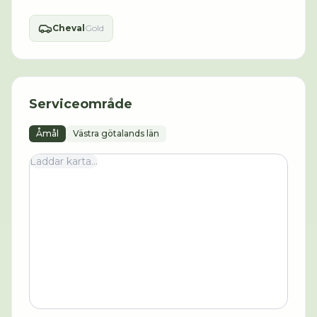
Cheval
Gold
Serviceområde
Åmål
Västra götalands län
Laddar karta...