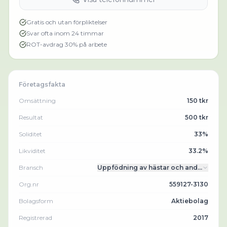
Gratis och utan förpliktelser
Svar ofta inom 24 timmar
ROT-avdrag 30% på arbete
Företagsfakta
Omsättning
150 tkr
Resultat
500 tkr
Soliditet
33%
Likviditet
33.2%
Bransch
Uppfödning av hästar och and…
Org.nr
559127-3130
Bolagsform
Aktiebolag
Registrerad
2017