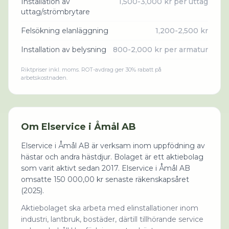
Installation av
1,500-3,000 kr per uttag
uttag/strömbrytare
Felsökning elanläggning
1,200-2,500 kr
Installation av belysning
800-2,000 kr per armatur
Riktpriser inkl. moms. ROT-avdrag ger 30% rabatt på
arbetskostnaden.
Om
Elservice i Åmål AB
Elservice i Åmål AB är verksam inom uppfödning av
hästar och andra hästdjur. Bolaget är ett aktiebolag
som varit aktivt sedan 2017. Elservice i Åmål AB
omsatte 150 000,00 kr senaste räkenskapsåret
(2025).
Aktiebolaget ska arbeta med elinstallationer inom
industri, lantbruk, bostäder, därtill tillhörande service