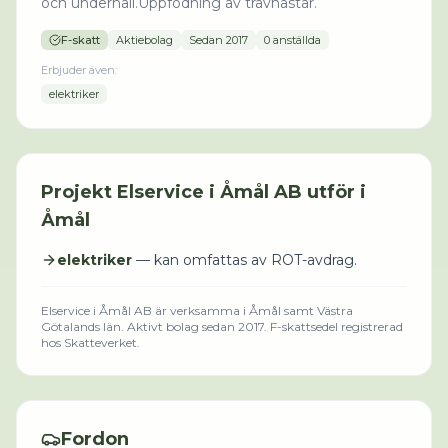
och underhåll.Uppfödning av travhästar.
F-skatt
Aktiebolag
Sedan
2017
0 anställda
Erbjuder även:
elektriker
Projekt
Elservice i Åmål AB
utför i
Åmål
elektriker
— kan omfattas av ROT-avdrag.
Elservice i Åmål AB
är verksamma i
Åmål
samt Västra
Götalands län
.
Aktivt bolag sedan 2017.
F-skattsedel registrerad
hos Skatteverket.
Fordon