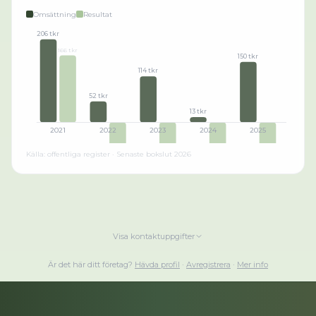
Omsättning
Resultat
206 tkr
166 tkr
150 tkr
114 tkr
52 tkr
13 tkr
2021
2022
2023
2024
2025
-81 tkr
Källa: offentliga register · Senaste bokslut
2026
-148 tkr
Visa kontaktuppgifter
-327 tkr
Är det här ditt företag?
Hävda profil
·
Avregistrera
·
Mer info