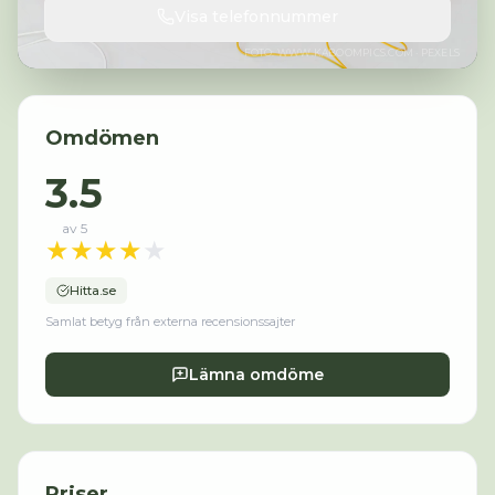
Visa telefonnummer
FOTO:
WWW.KABOOMPICS.COM
· PEXELS
Omdömen
3.5
av 5
★
★
★
★
★
Hitta.se
Samlat betyg från externa recensionssajter
Lämna omdöme
Priser