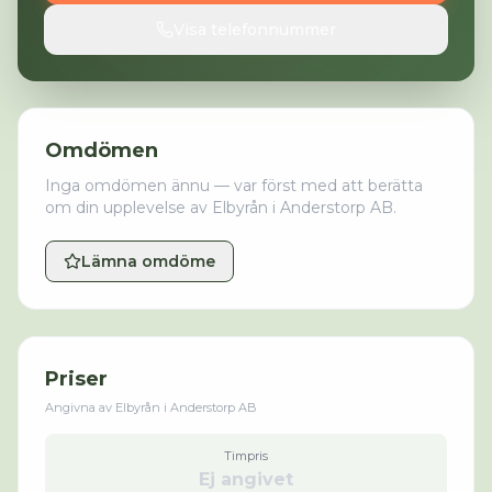
Visa telefonnummer
Omdömen
Inga omdömen ännu — var först med att berätta
om din upplevelse av
Elbyrån i Anderstorp AB
.
Lämna omdöme
Priser
Angivna av
Elbyrån i Anderstorp AB
Timpris
Ej angivet