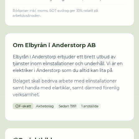
Riktpriser inkl. moms. ROT-avdrag ger 30% rabatt på
arbetskostnaden.
Om
Elbyrån i Anderstorp AB
Elbyrån i Anderstorp erbjuder ett brett utbud av
tjänster inom elinstallationer och underhåll. Vi är en
elektriker i Anderstorp som du alltid kan lita på.
Bolaget skall bedriva arbete med elinstallationer
samt handla med elartiklar, samt därmed förenlig
verksamhet.
F-skatt
Aktiebolag
Sedan
1991
1 anställda