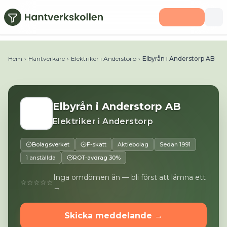
Hoppa till huvudinnehåll
Telefon:
0371585895
E-post:
sven.runesson@eliandersto
Hem
›
Hantverkare
›
Elektriker i Anderstorp
›
Elbyrån i Anderstorp AB
Elbyrån i Anderstorp AB
Elektriker
i
Anderstorp
Bolagsverket
F-skatt
Aktiebolag
Sedan
1991
1 anställda
ROT-avdrag 30%
Inga omdömen än — bli först att lämna ett
☆☆☆☆☆
→
Skicka meddelande →