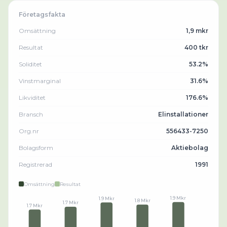
Företagsfakta
Omsättning
1,9 mkr
Resultat
400 tkr
Soliditet
53.2%
Vinstmarginal
31.6%
Likviditet
176.6%
Bransch
Elinstallationer
Org.nr
556433-7250
Bolagsform
Aktiebolag
Registrerad
1991
Omsättning
Resultat
1.9 Mkr
1.9 Mkr
1.8 Mkr
1.7 Mkr
1.7 Mkr