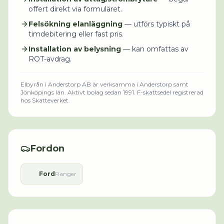
offert direkt via formuläret.
Felsökning elanläggning
— utförs typiskt på
timdebitering eller fast pris.
Installation av belysning
— kan omfattas av
ROT-avdrag.
Elbyrån i Anderstorp AB
är verksamma i
Anderstorp
samt
Jönköpings län
.
Aktivt bolag sedan 1991.
F-skattsedel registrerad
hos Skatteverket.
Fordon
Ford
Ranger