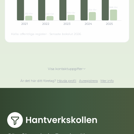
588 tkr
454 tkr
304 tkr
252 tkr
240 tkr
2021
2022
2023
2024
2025
Källa: offentliga register · Senaste bokslut
2026
Visa kontaktuppgifter
Är det här ditt företag?
Hävda profil
·
Avregistrera
·
Mer info