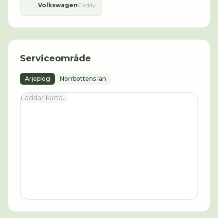
Volkswagen
Caddy
Serviceområde
Arjeplog
Norrbottens län
Laddar karta...