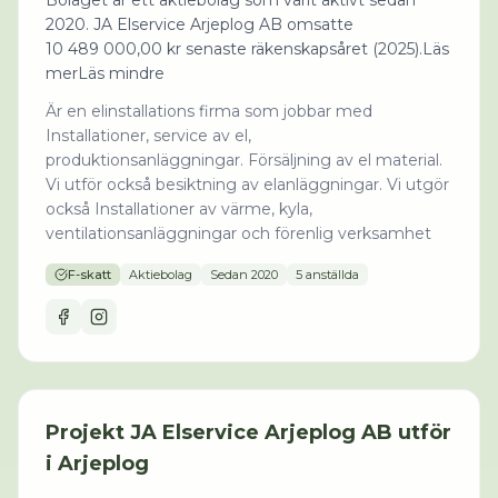
Bolaget är ett aktiebolag som varit aktivt sedan
2020. JA Elservice Arjeplog AB omsatte
10 489 000,00 kr senaste räkenskapsåret (2025).Läs
merLäs mindre
Är en elinstallations firma som jobbar med
Installationer, service av el,
produktionsanläggningar. Försäljning av el material.
Vi utför också besiktning av elanläggningar. Vi utgör
också Installationer av värme, kyla,
ventilationsanläggningar och förenlig verksamhet
F-skatt
Aktiebolag
Sedan
2020
5 anställda
Projekt
JA Elservice Arjeplog AB
utför
i
Arjeplog