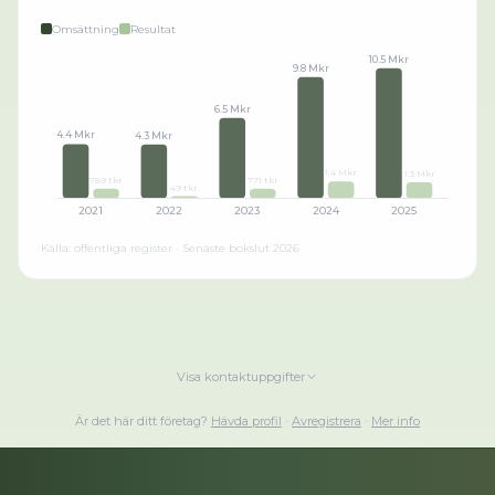
Omsättning
Resultat
10.5 Mkr
9.8 Mkr
6.5 Mkr
4.4 Mkr
4.3 Mkr
1.4 Mkr
1.3 Mkr
789 tkr
771 tkr
49 tkr
2021
2022
2023
2024
2025
Källa: offentliga register · Senaste bokslut
2026
Visa kontaktuppgifter
Är det här ditt företag?
Hävda profil
·
Avregistrera
·
Mer info