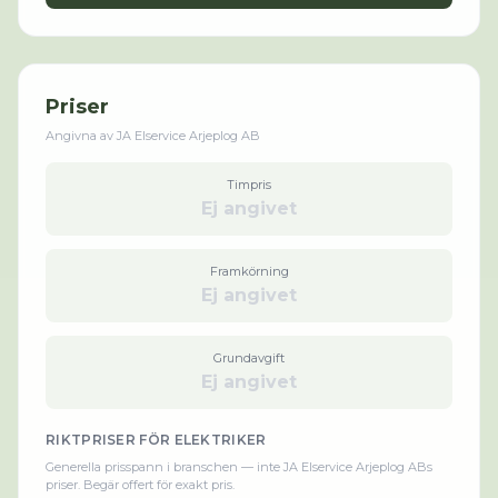
Priser
Angivna av
JA Elservice Arjeplog AB
Timpris
Ej angivet
Framkörning
Ej angivet
Grundavgift
Ej angivet
RIKTPRISER FÖR
ELEKTRIKER
Generella prisspann i branschen — inte
JA Elservice Arjeplog AB
s
priser. Begär offert för exakt pris.