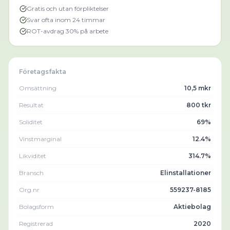
Gratis och utan förpliktelser
Svar ofta inom 24 timmar
ROT-avdrag 30% på arbete
Företagsfakta
Omsättning
10,5 mkr
Resultat
800 tkr
Soliditet
69%
Vinstmarginal
12.4%
Likviditet
314.7%
Bransch
Elinstallationer
Org.nr
559237-8185
Bolagsform
Aktiebolag
Registrerad
2020