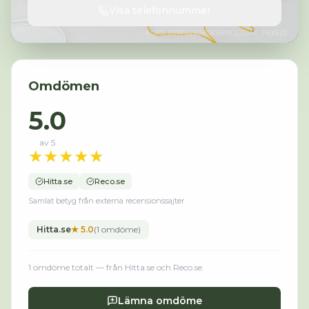
Visa telefonnummer
FOTO:
HTTPS://KABOOMPICS.COM/
· PEXELS
Omdömen
5.0
av 5
★
★
★
★
★
Hitta.se
Reco.se
Samlat betyg från externa recensionssajter
Hitta.se
★
5.0
(
1
omdöme
)
1
omdöme
totalt
— från Hitta.se och Reco.se
.
Lämna omdöme