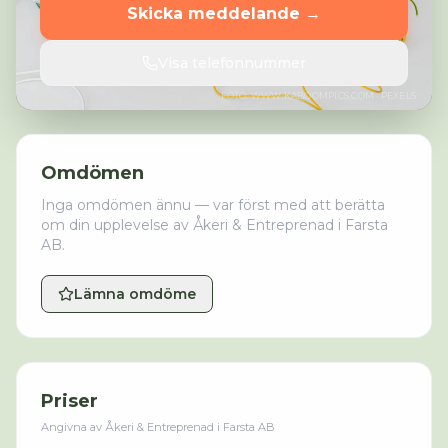
Skicka meddelande →
Visa telefonnummer
FOTO:
WWW.KABOOMPICS.COM
· PEXELS
Omdömen
Inga omdömen ännu — var först med att berätta
om din upplevelse av
Åkeri & Entreprenad i Farsta
AB
.
Lämna omdöme
Priser
Angivna av
Åkeri & Entreprenad i Farsta AB