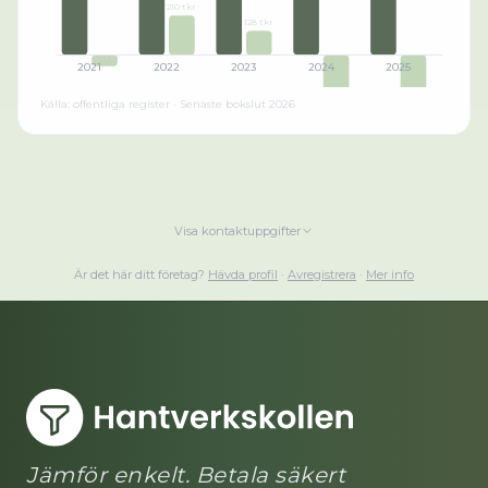
210 tkr
128 tkr
-59 tkr
2021
2022
2023
2024
2025
Källa: offentliga register · Senaste bokslut
2026
-324 tkr
-637 tkr
Visa kontaktuppgifter
Är det här ditt företag?
Hävda profil
·
Avregistrera
·
Mer info
Jämför enkelt. Betala säkert