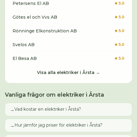
Petersens El AB
★
5.0
Götes el och Vvs AB
★
5.0
Rönninge Elkonstruktion AB
★
5.0
Svelos AB
★
5.0
El Besa AB
★
5.0
Visa alla
elektriker
i
Årsta
→
Vanliga frågor om
elektriker
i
Årsta
Vad kostar en elektriker i Årsta?
→
Hur jämför jag priser för elektriker i Årsta?
→