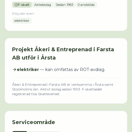
F-skatt
Aktiebolag
Sedan
1993
0 anställda
Erbjuder även:
elektriker
Projekt
Åkeri & Entreprenad i Farsta
AB
utför i
Årsta
elektriker
— kan omfattas av ROT-avdrag.
Åkeri & Entreprenad i Farsta AB
är verksamma i
Årsta
samt
Stockholms län
.
Aktivt bolag sedan 1993.
F-skattsedel
registrerad hos Skatteverket.
Serviceområde