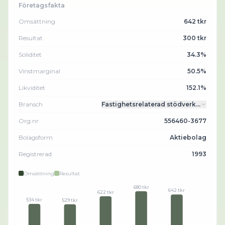
Företagsfakta
Omsättning
642 tkr
Resultat
300 tkr
Soliditet
34.3%
Vinstmarginal
50.5%
Likviditet
152.1%
Bransch
Fastighetsrelaterad stödverk…
Org.nr
556460-3677
Bolagsform
Aktiebolag
Registrerad
1993
Omsättning
Resultat
680 tkr
642 tkr
622 tkr
534 tkr
529 tkr