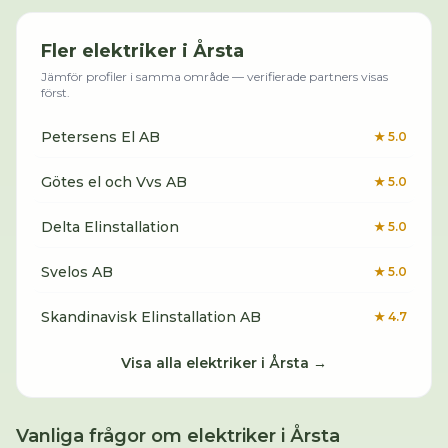
Fler
elektriker
i
Årsta
Jämför profiler i samma område — verifierade partners visas
först.
Petersens El AB
★
5.0
Götes el och Vvs AB
★
5.0
Delta Elinstallation
★
5.0
Svelos AB
★
5.0
Skandinavisk Elinstallation AB
★
4.7
Visa alla
elektriker
i
Årsta
→
Vanliga frågor om
elektriker
i
Årsta