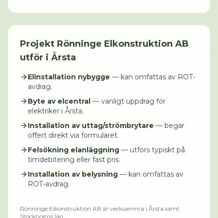
Projekt
Rönninge Elkonstruktion AB
utför i
Årsta
Elinstallation nybygge
— kan omfattas av ROT-
avdrag.
Byte av elcentral
— vanligt uppdrag för
elektriker i Årsta.
Installation av uttag/strömbrytare
— begär
offert direkt via formuläret.
Felsökning elanläggning
— utförs typiskt på
timdebitering eller fast pris.
Installation av belysning
— kan omfattas av
ROT-avdrag.
Rönninge Elkonstruktion AB
är verksamma i
Årsta
samt
Stockholms län
.