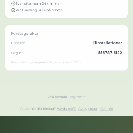
Svar ofta inom 24 timmar
ROT-avdrag 30% på arbete
Företagsfakta
Bransch
Elinstallationer
Org.nr
556787-6122
Källa: offentliga register · Senaste bokslut
2026
Visa kontaktuppgifter
Är det här ditt företag?
Hävda profil
·
Avregistrera
·
Mer info