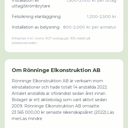
Installation av
1,500-3,000 kr per uttag
uttag/strömbrytare
Felsökning elanläggning
1,200-2,500 kr
Installation av belysning
800-2,000 kr per armatur
Riktpriser inkl. moms. ROT-avdrag ger 30% rabatt på
arbetskostnaden.
Om
Rönninge Elkonstruktion AB
Rönninge Elkonstruktion AB är verksam inom
elinstallationer och hade totalt 14 anställda 2022.
Antalet anställda är oförändrat sedan året innan.
Bolaget är ett aktiebolag som varit aktivt sedan
2009. Rönninge Elkonstruktion AB omsatte
23 565 000,00 kr senaste räkenskapsåret (2022).Läs
merLäs mindre