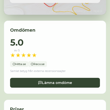
FOTO:
HTTPS://KABOOMPICS.COM/
· PEXELS
Omdömen
5.0
av 5
★
★
★
★
★
Hitta.se
Reco.se
Samlat betyg från externa recensionssajter
Lämna omdöme
Priser