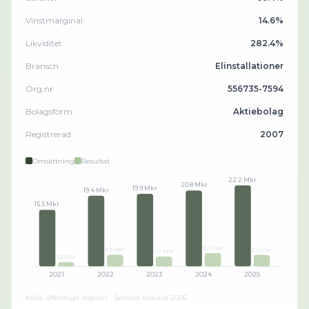
Vinstmarginal
14.6%
Likviditet
282.4%
Bransch
Elinstallationer
Org.nr
556735-7594
Bolagsform
Aktiebolag
Registrerad
2007
Omsättning
Resultat
22.2 Mkr
20.8 Mkr
19.9 Mkr
19.4 Mkr
15.5 Mkr
3.7 Mkr
3.2 Mkr
3.2 Mkr
2.7 Mkr
1.2 Mkr
2021
2022
2023
2024
2025
Källa: offentliga register · Senaste bokslut
2026