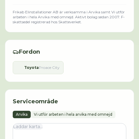
Frikab Elinstallationer AB
är verksamma i
Arvika
samt Vi utför
arbeten i hela Arvika med omnejd
.
Aktivt bolag sedan 2007.
F-
skattsedel registrerad hos Skatteverket.
Fordon
Toyota
Proace City
Serviceområde
Arvika
Vi utför arbeten i hela arvika med omnejd
Laddar karta...