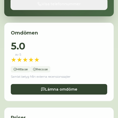
Visa telefonnummer
Omdömen
5.0
av 5
★
★
★
★
★
Hitta.se
Reco.se
Samlat betyg från externa recensionssajter
Lämna omdöme
Priser