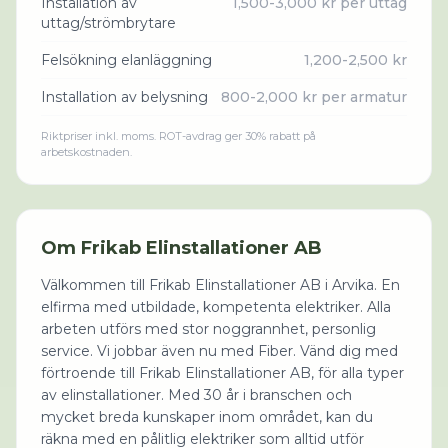
Installation av
1,500-3,000 kr per uttag
uttag/strömbrytare
Felsökning elanläggning
1,200-2,500 kr
Installation av belysning
800-2,000 kr per armatur
Riktpriser inkl. moms. ROT-avdrag ger 30% rabatt på
arbetskostnaden.
Om
Frikab Elinstallationer AB
Välkommen till Frikab Elinstallationer AB i Arvika. En
elfirma med utbildade, kompetenta elektriker. Alla
arbeten utförs med stor noggrannhet, personlig
service. Vi jobbar även nu med Fiber. Vänd dig med
förtroende till Frikab Elinstallationer AB, för alla typer
av elinstallationer. Med 30 år i branschen och
mycket breda kunskaper inom området, kan du
räkna med en pålitlig elektriker som alltid utför