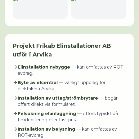
Projekt
Frikab Elinstallationer AB
utför i
Arvika
Elinstallation nybygge
— kan omfattas av ROT-
avdrag.
Byte av elcentral
— vanligt uppdrag för
elektriker i Arvika.
Installation av uttag/strömbrytare
— begär
offert direkt via formuläret.
Felsökning elanläggning
— utförs typiskt på
timdebitering eller fast pris.
Installation av belysning
— kan omfattas av
ROT-avdrag.