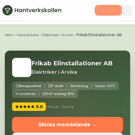
Hoppa till huvudinnehåll
Telefon:
057010050
E-post:
info@frikabel.se
Webbplats:
h
Hem
›
Hantverkare
›
Elektriker i Arvika
›
Frikab Elinstallationer AB
Frikab Elinstallationer AB
Elektriker
i
Arvika
Bolagsverket
F-skatt
Aktiebolag
Sedan
2007
14 anställda
ROT-avdrag 30%
★★★★★
5.0
Hitta.se · Reco.se
Skicka meddelande →