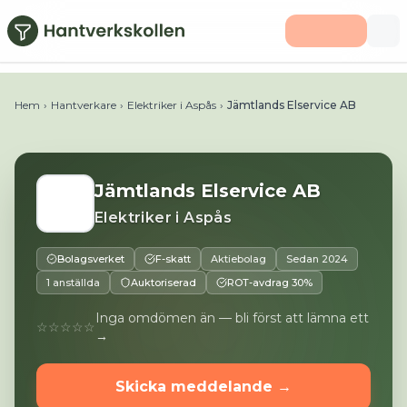
Hoppa till huvudinnehåll
Telefon:
0703376736
E-post:
jens@jamtlandselservice.se
Hem
›
Hantverkare
›
Elektriker i Aspås
›
Jämtlands Elservice AB
Jämtlands Elservice AB
Elektriker
i
Aspås
Bolagsverket
F-skatt
Aktiebolag
Sedan
2024
1 anställda
Auktoriserad
ROT-avdrag 30%
Inga omdömen än — bli först att lämna ett
☆☆☆☆☆
→
Skicka meddelande →