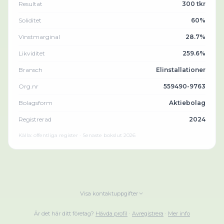
Resultat
300 tkr
Soliditet
60%
Vinstmarginal
28.7%
Likviditet
259.6%
Bransch
Elinstallationer
Org.nr
559490-9763
Bolagsform
Aktiebolag
Registrerad
2024
Källa: offentliga register · Senaste bokslut
2026
Visa kontaktuppgifter
Är det här ditt företag?
Hävda profil
·
Avregistrera
·
Mer info