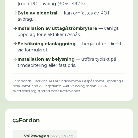
(med
ROT-avdrag (30%)
:
497
kr).
Byte av elcentral
— kan omfattas av ROT-
avdrag.
Installation av uttag/strömbrytare
— vanligt
uppdrag för elektriker i Aspås.
Felsökning elanläggning
— begär offert direkt
via formuläret.
Installation av belysning
— utförs typiskt på
timdebitering eller fast pris.
Jämtlands Elservice AB
är verksamma i
Aspås
samt uppdrag i
hela Jämtland & Härjedalen
.
Aktivt bolag sedan 2024.
F-
skattsedel registrerad hos Skatteverket.
Fordon
Volkswagen
Caddy (2022)