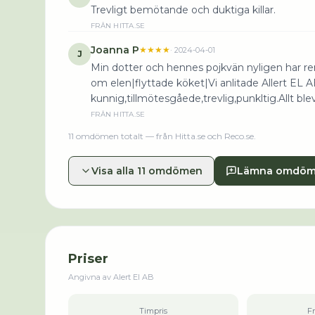
Trevligt bemötande och duktiga killar.
FRÅN
HITTA.SE
Joanna P
★★★★
·
2024-04-01
J
Min dotter och hennes pojkvän nyligen har 
om elen|flyttade köket|Vi anlitade Allert EL A
kunnig,tillmötesgåede,trevlig,punkltig.Allt blev
FRÅN
HITTA.SE
11
omdömen
totalt
— från Hitta.se och Reco.se
.
Visa alla 11 omdömen
Lämna omdö
Priser
Angivna av
Alert El AB
Timpris
F