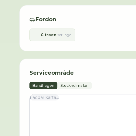
Fordon
Citroen
Berlingo
Serviceområde
Bandhagen
Stockholms län
Laddar karta...