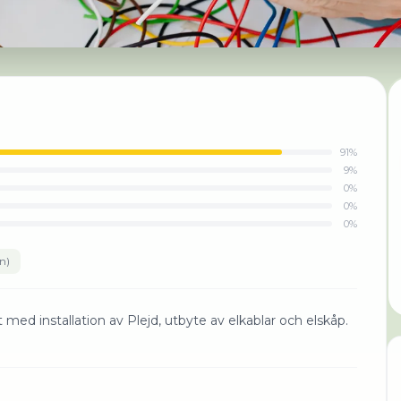
91
%
9
%
0
%
0
%
0
%
n
)
 med installation av Plejd, utbyte av elkablar och elskåp.