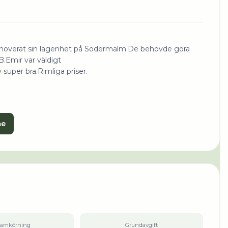
renoverat sin lägenhet på Södermalm.De behövde göra
B.Emir var väldigt
 super bra.Rimliga priser.
me
ramkörning
Grundavgift