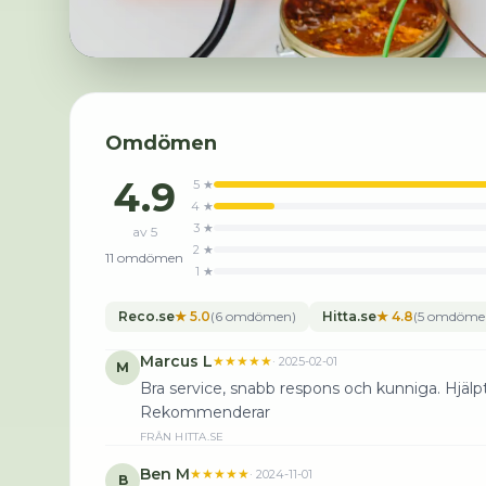
Omdömen
4.9
5
★
4
★
3
★
av 5
2
★
11
omdömen
1
★
Reco.se
★
5.0
(
6
omdömen
)
Hitta.se
★
4.8
(
5
omdöme
Marcus L
★★★★★
·
2025-02-01
M
Bra service, snabb respons och kunniga. Hjälpt
Rekommenderar
FRÅN
HITTA.SE
Ben M
★★★★★
·
2024-11-01
B