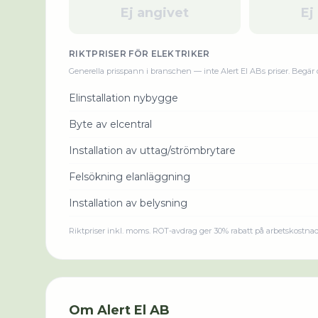
Ej angivet
Ej
RIKTPRISER FÖR
ELEKTRIKER
Generella prisspann i branschen — inte
Alert El AB
s priser. Begär 
Elinstallation nybygge
Byte av elcentral
Installation av uttag/strömbrytare
Felsökning elanläggning
Installation av belysning
Riktpriser inkl. moms. ROT-avdrag ger 30% rabatt på arbetskostna
Om
Alert El AB