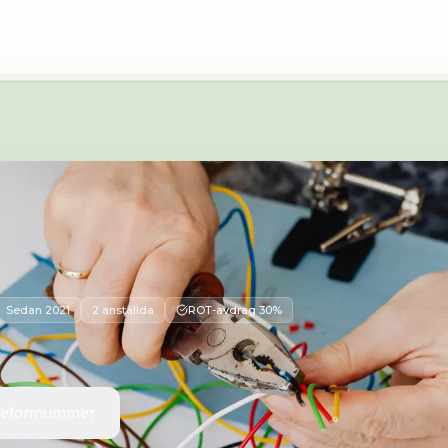
4 71 Bandhagen
Sedan
2021
2 anställda
ROT-avdrag 30%
elefonnummer