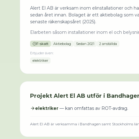
Alert El AB är verksam inom elinstallationer och had
sedan året innan. Bolaget är ett aktiebolag som va
senaste räkenskapsåret (2025).
Elarbeten såsom installationer inom el och belysni
F-skatt
Aktiebolag
Sedan
2021
2 anställda
Erbjuder även:
elektriker
Projekt
Alert El AB
utför i
Bandhage
elektriker
— kan omfattas av ROT-avdrag.
Alert El AB
är verksamma i
Bandhagen
samt Stockholms lä