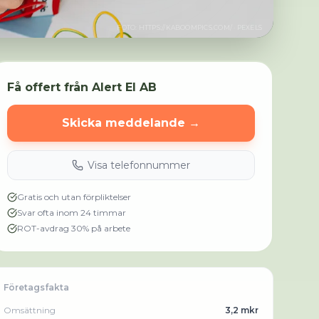
FOTO:
HTTPS://KABOOMPICS.COM/
· PEXELS
Få offert från
Alert El AB
Skicka meddelande →
Visa telefonnummer
Gratis och utan förpliktelser
Svar ofta inom 24 timmar
ROT-avdrag 30% på arbete
Företagsfakta
Omsättning
3,2 mkr