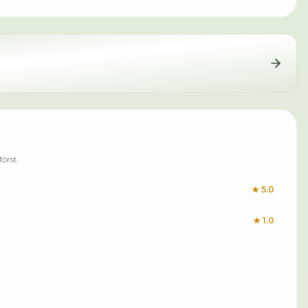
örst.
★
5.0
★
1.0