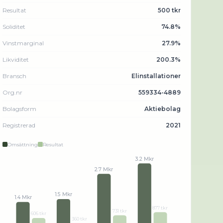
Resultat
500 tkr
Soliditet
74.8%
Vinstmarginal
27.9%
Likviditet
200.3%
Bransch
Elinstallationer
Org.nr
559334-4889
Bolagsform
Aktiebolag
Registrerad
2021
Omsättning
Resultat
3.2 Mkr
2.7 Mkr
1.5 Mkr
1.4 Mkr
877 tkr
731 tkr
606 tkr
360 tkr