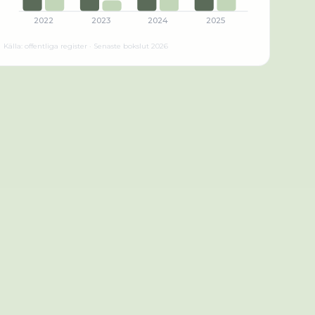
2022
2023
2024
2025
Källa: offentliga register · Senaste bokslut
2026