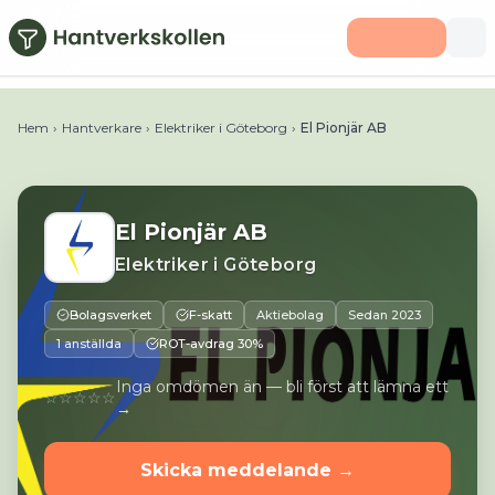
Hoppa till huvudinnehåll
Telefon:
0760154030
E-post:
info@elpionjar.se
Webbplats
Hem
›
Hantverkare
›
Elektriker i Göteborg
›
El Pionjär AB
El Pionjär AB
Elektriker
i
Göteborg
Bolagsverket
F-skatt
Aktiebolag
Sedan
2023
1 anställda
ROT-avdrag 30%
Inga omdömen än — bli först att lämna ett
☆☆☆☆☆
→
Skicka meddelande →