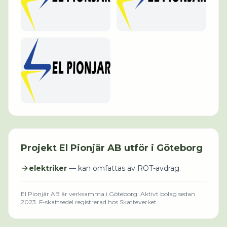
Projekt
El Pionjär AB
utför i
Göteborg
elektriker
— kan omfattas av ROT-avdrag.
El Pionjär AB
är verksamma i
Göteborg
.
Aktivt bolag sedan
2023.
F-skattsedel registrerad hos Skatteverket.