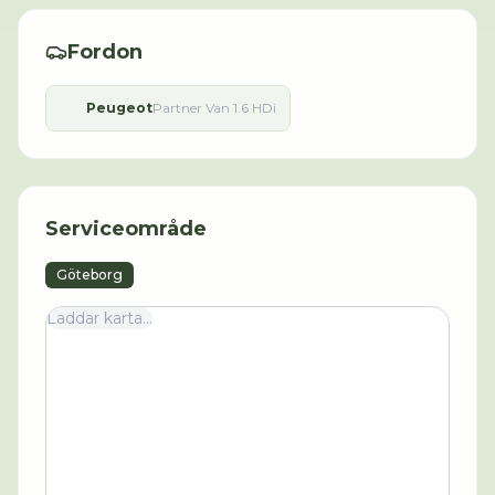
Fordon
Peugeot
Partner Van 1.6 HDi
Serviceområde
Göteborg
Laddar karta...