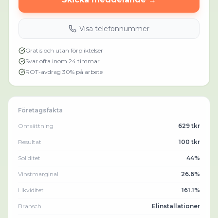
Visa telefonnummer
Gratis och utan förpliktelser
Svar ofta inom 24 timmar
ROT-avdrag 30% på arbete
Företagsfakta
Omsättning
629 tkr
Resultat
100 tkr
Soliditet
44%
Vinstmarginal
26.6%
Likviditet
161.1%
Bransch
Elinstallationer