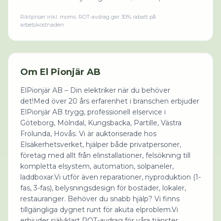
Riktpriser inkl. moms. ROT-avdrag ger 30% rabatt på
arbetskostnaden.
Om
El Pionjär AB
ElPionjär AB – Din elektriker när du behöver
det!Med över 20 års erfarenhet i branschen erbjuder
ElPionjär AB trygg, professionell elservice i
Göteborg, Mölndal, Kungsbacka, Partille, Västra
Frölunda, Hovås. Vi är auktoriserade hos
Elsäkerhetsverket, hjälper både privatpersoner,
företag med allt från elinstallationer, felsökning till
kompletta elsystem, automation, solpaneler,
laddboxar.Vi utför även reparationer, nyproduktion (1-
fas, 3-fas), belysningsdesign för bostäder, lokaler,
restauranger. Behöver du snabb hjälp? Vi finns
tillgängliga dygnet runt för akuta elproblem.Vi
erbjuder självklart ROT-avdrag för våra tjänster.