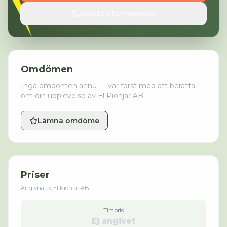
Visa telefonnummer
Omdömen
Inga omdömen ännu — var först med att berätta
om din upplevelse av
El Pionjär AB
.
Lämna omdöme
Priser
Angivna av
El Pionjär AB
Timpris
Ej angivet