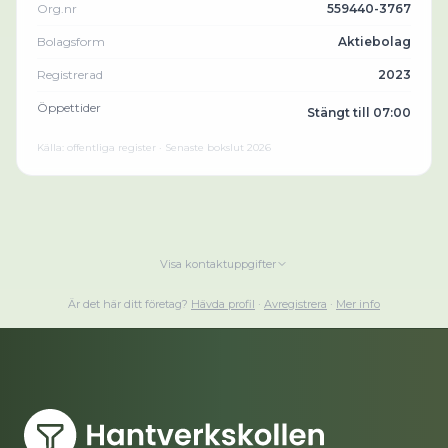
Org.nr
559440-3767
Bolagsform
Aktiebolag
Registrerad
2023
Öppettider
Stängt till 07:00
Källa: offentliga register · Senaste bokslut
2026
Visa kontaktuppgifter
Är det här ditt företag?
Hävda profil
·
Avregistrera
·
Mer info