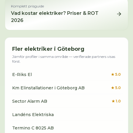
Komplett prisguide
Vad kostar
elektriker
? Priser & ROT
2026
Fler
elektriker
i
Göteborg
Jämför profiler i samma område — verifierade partners visas
först.
E-Riks El
★
5.0
Km Elinstallationer i Göteborg AB
★
5.0
Sector Alarm AB
★
1.0
Landéns Elektriska
Termino C 8025 AB