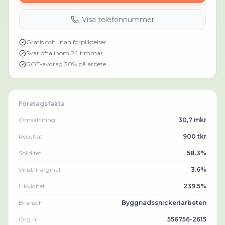
Visa telefonnummer
Gratis och utan förpliktelser
Svar ofta inom 24 timmar
ROT-avdrag 30% på arbete
Företagsfakta
Omsättning
30,7 mkr
Resultat
900 tkr
Soliditet
58.3%
Vinstmarginal
3.6%
Likviditet
239.5%
Bransch
Byggnadssnickeriarbeten
Org.nr
556756-2615