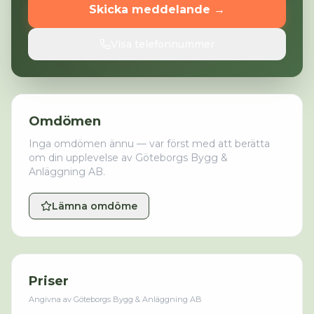
Skicka meddelande →
Visa telefonnummer
Omdömen
Inga omdömen ännu — var först med att berätta
om din upplevelse av
Göteborgs Bygg &
Anläggning AB
.
Lämna omdöme
Priser
Angivna av
Göteborgs Bygg & Anläggning AB