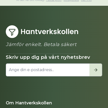
Är det här ditt företag?
Hävda profil
·
Avregistrera
·
Mer info
Jämför enkelt. Betala säkert
Skriv upp dig på vårt nyhetsbrev
Om Hantverkskollen