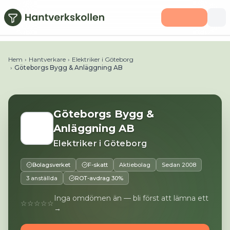
Hoppa till huvudinnehåll
Telefon:
0729730750
E-post:
fredrik.blomgren@gbgbyg
Hem
›
Hantverkare
›
Elektriker i Göteborg
›
Göteborgs Bygg & Anläggning AB
Göteborgs Bygg &
Anläggning AB
Elektriker
i
Göteborg
Bolagsverket
F-skatt
Aktiebolag
Sedan
2008
3 anställda
ROT-avdrag 30%
Inga omdömen än — bli först att lämna ett
☆☆☆☆☆
→