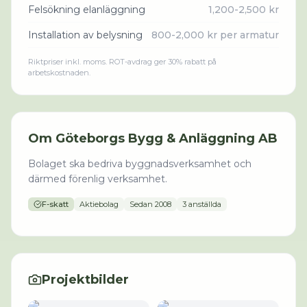
Felsökning elanläggning
1,200-2,500 kr
Installation av belysning
800-2,000 kr per armatur
Riktpriser inkl. moms. ROT-avdrag ger 30% rabatt på
arbetskostnaden.
Om
Göteborgs Bygg & Anläggning AB
Bolaget ska bedriva byggnadsverksamhet och
därmed förenlig verksamhet.
F-skatt
Aktiebolag
Sedan
2008
3 anställda
Projektbilder