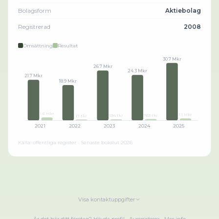
Bolagsform
Aktiebolag
Registrerad
2008
Omsättning
Resultat
30.7 Mkr
26.7 Mkr
24.3 Mkr
21.7 Mkr
18.9 Mkr
1.6 Mkr
1.1 Mkr
763 tkr
594 tkr
17 tkr
2021
2022
2023
2024
2025
Källa: offentliga register · Senaste bokslut
2026
Visa kontaktuppgifter