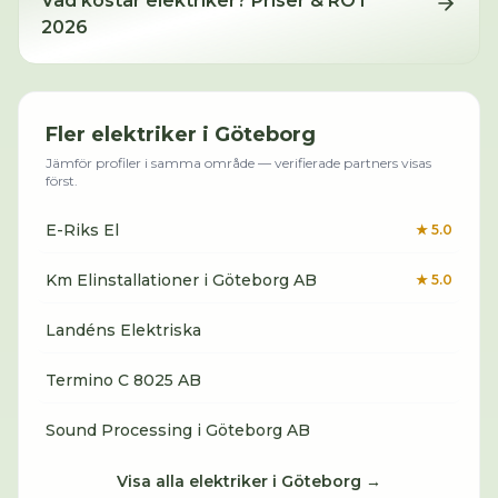
Vad kostar
elektriker
? Priser & ROT
2026
Fler
elektriker
i
Göteborg
Jämför profiler i samma område — verifierade partners visas
först.
E-Riks El
★
5.0
Km Elinstallationer i Göteborg AB
★
5.0
Landéns Elektriska
Termino C 8025 AB
Sound Processing i Göteborg AB
Visa alla
elektriker
i
Göteborg
→