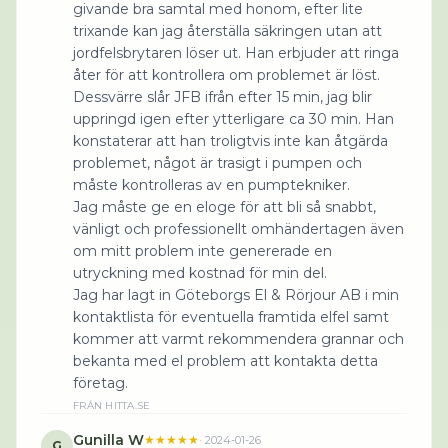
givande bra samtal med honom, efter lite
trixande kan jag återställa säkringen utan att
jordfelsbrytaren löser ut. Han erbjuder att ringa
åter för att kontrollera om problemet är löst.
Dessvärre slår JFB ifrån efter 15 min, jag blir
uppringd igen efter ytterligare ca 30 min. Han
konstaterar att han troligtvis inte kan åtgärda
problemet, något är trasigt i pumpen och
måste kontrolleras av en pumptekniker.
Jag måste ge en eloge för att bli så snabbt,
vänligt och professionellt omhändertagen även
om mitt problem inte genererade en
utryckning med kostnad för min del.
Jag har lagt in Göteborgs El & Rörjour AB i min
kontaktlista för eventuella framtida elfel samt
kommer att varmt rekommendera grannar och
bekanta med el problem att kontakta detta
företag.
FRÅN
HITTA.SE
Gunilla W
★★★★★
·
2024-01-26
G