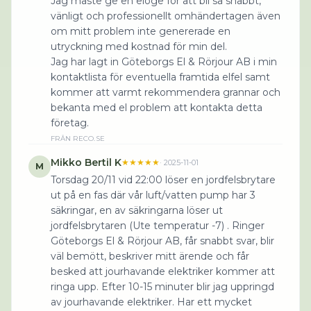
Jag måste ge en eloge för att bli så snabbt,
vänligt och professionellt omhändertagen även
om mitt problem inte genererade en
utryckning med kostnad för min del.
Jag har lagt in Göteborgs El & Rörjour AB i min
kontaktlista för eventuella framtida elfel samt
kommer att varmt rekommendera grannar och
bekanta med el problem att kontakta detta
företag.
FRÅN
RECO.SE
Mikko Bertil K
★★★★★
·
2025-11-01
M
Torsdag 20/11 vid 22:00 löser en jordfelsbrytare
ut på en fas där vår luft/vatten pump har 3
säkringar, en av säkringarna löser ut
jordfelsbrytaren (Ute temperatur -7) . Ringer
Göteborgs El & Rörjour AB, får snabbt svar, blir
väl bemött, beskriver mitt ärende och får
besked att jourhavande elektriker kommer att
ringa upp. Efter 10-15 minuter blir jag uppringd
av jourhavande elektriker. Har ett mycket