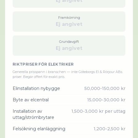
Ej angivet
Framkörning
Ej angivet
Grundavgift
Ej angivet
RIKTPRISER FÖR
ELEKTRIKER
Generella prisspann i branschen — inte
Göteborgs El & Rörjour AB
s
priser. Begär offert för exakt pris.
Elinstallation nybygge
50,000-150,000 kr
Byte av elcentral
15,000-30,000 kr
Installation av
1,500-3,000 kr per uttag
uttag/strömbrytare
Felsökning elanläggning
1,200-2,500 kr