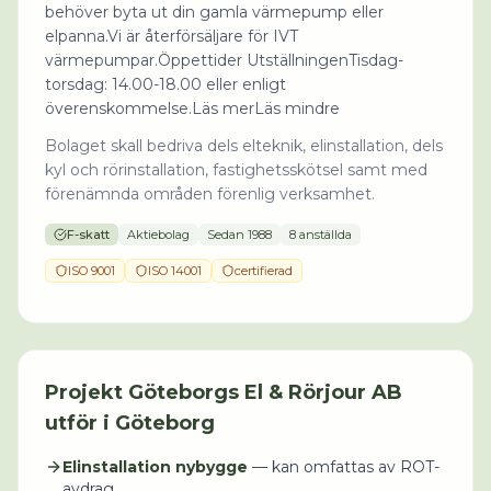
behöver byta ut din gamla värmepump eller
elpanna.Vi är återförsäljare för IVT
värmepumpar.Öppettider UtställningenTisdag-
torsdag: 14.00-18.00 eller enligt
överenskommelse.Läs merLäs mindre
Bolaget skall bedriva dels elteknik, elinstallation, dels
kyl och rörinstallation, fastighetsskötsel samt med
förenämnda områden förenlig verksamhet.
F-skatt
Aktiebolag
Sedan
1988
8 anställda
ISO 9001
ISO 14001
certifierad
Projekt
Göteborgs El & Rörjour AB
utför i
Göteborg
Elinstallation nybygge
— kan omfattas av ROT-
avdrag.