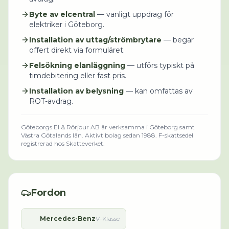
Byte av elcentral
— vanligt uppdrag för
elektriker i Göteborg.
Installation av uttag/strömbrytare
— begär
offert direkt via formuläret.
Felsökning elanläggning
— utförs typiskt på
timdebitering eller fast pris.
Installation av belysning
— kan omfattas av
ROT-avdrag.
Göteborgs El & Rörjour AB
är verksamma i
Göteborg
samt
Västra Götalands län
.
Aktivt bolag sedan 1988.
F-skattsedel
registrerad hos Skatteverket.
Fordon
Mercedes-Benz
V-Klasse