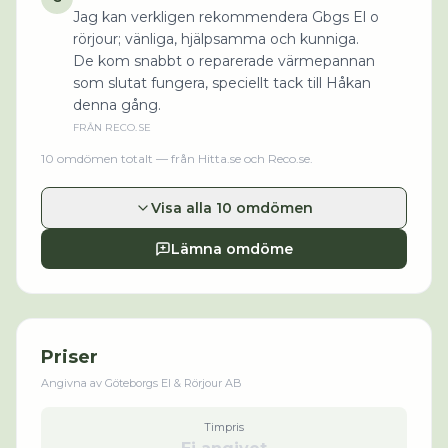
Jag kan verkligen rekommendera Gbgs El o
rörjour; vänliga, hjälpsamma och kunniga.
De kom snabbt o reparerade värmepannan
som slutat fungera, speciellt tack till Håkan
denna gång.
FRÅN
RECO.SE
10
omdömen
totalt
— från Hitta.se och Reco.se
.
Visa alla 10 omdömen
Lämna omdöme
Priser
Angivna av
Göteborgs El & Rörjour AB
Timpris