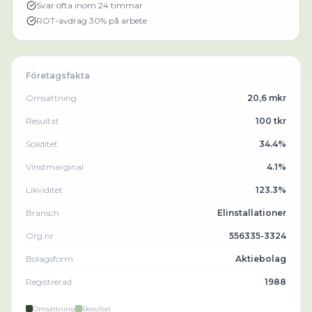
Svar ofta inom 24 timmar
ROT-avdrag 30% på arbete
Företagsfakta
Omsättning
20,6 mkr
Resultat
100 tkr
Soliditet
34.4%
Vinstmarginal
4.1%
Likviditet
123.3%
Bransch
Elinstallationer
Org.nr
556335-3324
Bolagsform
Aktiebolag
Registrerad
1988
Omsättning
Resultat