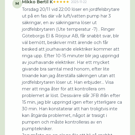
Mikko Bertil K
★★★★★
·
2025-11-22
M
Torsdag 20/11 vid 22:00 löser en jordfelsbrytare
ut på en fas där vår luft/vatten pump har 3
säkringar, en av säkringarna löser ut
jordfelsbrytaren (Ute temperatur -7) . Ringer
Göteborgs El & Rörjour AB, får snabbt svar, blir
väl bemött, beskriver mitt ärende och får
besked att jourhavande elektriker kommer att
ringa upp. Efter 10-15 minuter blir jag uppringd
av jourhavande elektriker. Har ett mycket
givande bra samtal med honom, efter lite
trixande kan jag återställa säkringen utan att
jordfelsbrytaren löser ut. Han erbjuder... Visa
mer att ringa åter för att kontrollera om
problemet är löst. Dessvärre slår JFB ifrån efter
15 min, jag blir uppringd igen efter ytterligare ca
30 min. Han konstaterar att han troligtvis inte
kan åtgärda problemet, något är trasigt i
pumpen och måste kontrolleras av en
pumptekniker.