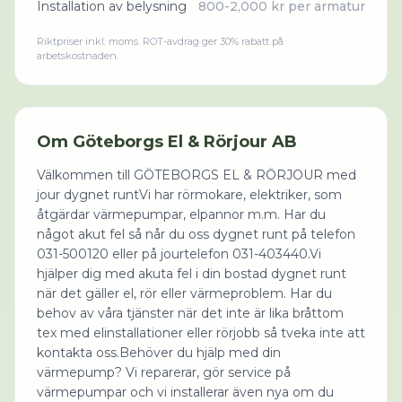
Installation av belysning
800-2,000 kr per armatur
Riktpriser inkl. moms. ROT-avdrag ger 30% rabatt på
arbetskostnaden.
Om
Göteborgs El & Rörjour AB
Välkommen till GÖTEBORGS EL & RÖRJOUR med
jour dygnet runtVi har rörmokare, elektriker, som
åtgärdar värmepumpar, elpannor m.m. Har du
något akut fel så når du oss dygnet runt på telefon
031-500120 eller på jourtelefon 031-403440.Vi
hjälper dig med akuta fel i din bostad dygnet runt
när det gäller el, rör eller värmeproblem. Har du
behov av våra tjänster när det inte är lika bråttom
tex med elinstallationer eller rörjobb så tveka inte att
kontakta oss.Behöver du hjälp med din
värmepump? Vi reparerar, gör service på
värmepumpar och vi installerar även nya om du