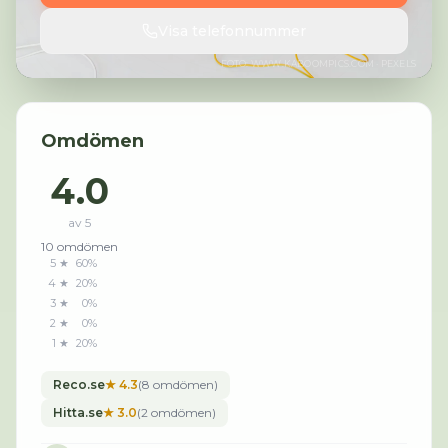
Visa telefonnummer
FOTO:
WWW.KABOOMPICS.COM
· PEXELS
Omdömen
4.0
av 5
10
omdömen
5
★
60
%
4
★
20
%
3
★
0
%
2
★
0
%
1
★
20
%
Reco.se
★
4.3
(
8
omdömen
)
Hitta.se
★
3.0
(
2
omdömen
)