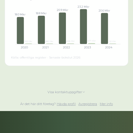
23.2 Mkr
20.9 Mkr
20.6 Mkr
18.8 Mkr
18.0 Mkr
671 tkr
458 tkr
152 tkr
381 tkr
32 tkr
2020
2021
2022
2023
2024
Källa: offentliga register · Senaste bokslut
2026
Visa kontaktuppgifter
Är det här ditt företag?
Hävda profil
·
Avregistrera
·
Mer info