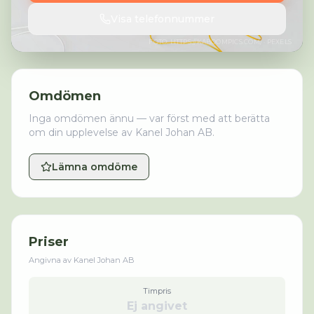
Visa telefonnummer
FOTO:
HTTPS://KABOOMPICS.COM/
· PEXELS
Omdömen
Inga omdömen ännu — var först med att berätta
om din upplevelse av
Kanel Johan AB
.
Lämna omdöme
Priser
Angivna av
Kanel Johan AB
Timpris
Ej angivet