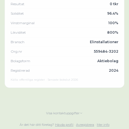
Resultat
0 tkr
Soliditet
96.4%
Vinstmarginal
100%
Likviditet
800%
Bransch
Elinstallationer
Org.nr
559484-3202
Bolagsform
Aktiebolag
Registrerad
2024
Källa: offentliga register · Senaste bokslut
2026
Visa kontaktuppgifter
Är det här ditt företag?
Hävda profil
·
Avregistrera
·
Mer info