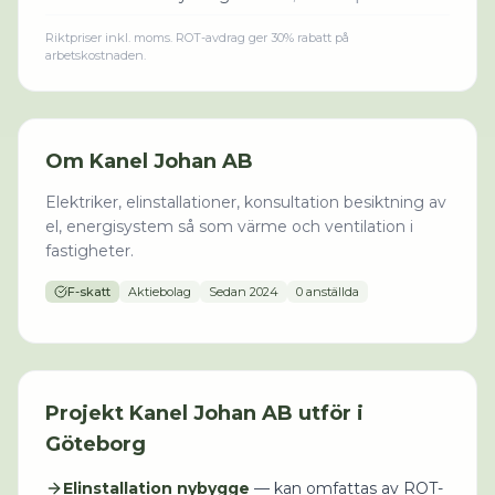
Riktpriser inkl. moms. ROT-avdrag ger 30% rabatt på
arbetskostnaden.
Om
Kanel Johan AB
Elektriker, elinstallationer, konsultation besiktning av
el, energisystem så som värme och ventilation i
fastigheter.
F-skatt
Aktiebolag
Sedan
2024
0 anställda
Projekt
Kanel Johan AB
utför i
Göteborg
Elinstallation nybygge
— kan omfattas av ROT-