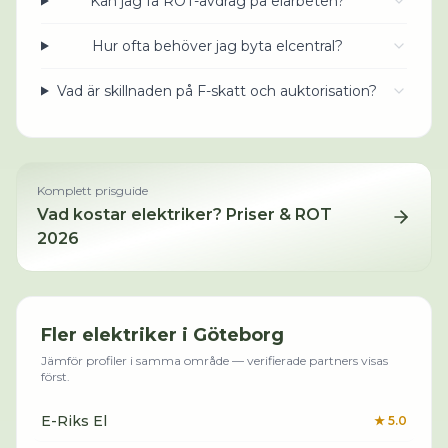
Kan jag få ROT-avdrag på elarbeten?
Hur ofta behöver jag byta elcentral?
Vad är skillnaden på F-skatt och auktorisation?
Komplett prisguide
Vad kostar
elektriker
? Priser & ROT
2026
Fler
elektriker
i
Göteborg
Jämför profiler i samma område — verifierade partners visas
först.
E-Riks El
★
5.0