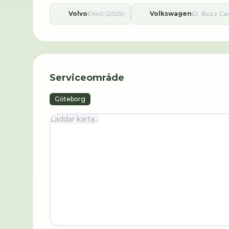
Volvo
EX40 (2025)
Volkswagen
ID. Buzz Ca
Serviceområde
Göteborg
Laddar karta...