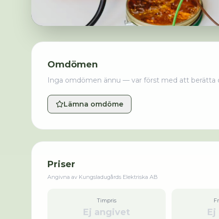
Omdömen
Inga omdömen ännu — var först med att berätta 
Lämna omdöme
Priser
Angivna av
Kungsladugårds Elektriska AB
Timpris
F
Ej angivet
Ej