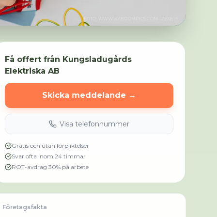
FOTO:
WWW.KABOOMPICS.COM
· PEXELS
Få offert från
Kungsladugårds
Elektriska AB
Skicka meddelande →
Visa telefonnummer
Gratis och utan förpliktelser
Svar ofta inom 24 timmar
ROT-avdrag 30% på arbete
Företagsfakta