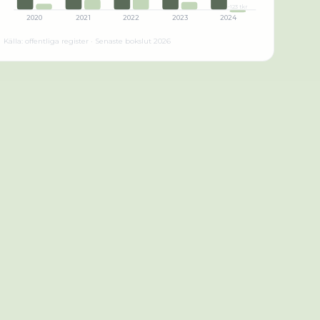
-123 tkr
2020
2021
2022
2023
2024
Källa: offentliga register · Senaste bokslut
2026