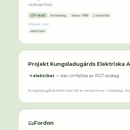
verksamhet.
F-skatt
Aktiebolag
Sedan
1989
2 anställda
Erbjuder även:
elektriker
Projekt
Kungsladugårds Elektriska 
elektriker
— kan omfattas av ROT-avdrag.
Kungsladugårds Elektriska AB
är verksamma i
Göteborg
.
Akt
Fordon