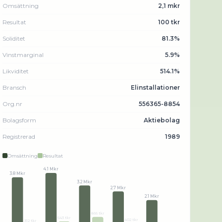
Omsättning
2,1 mkr
Resultat
100 tkr
Soliditet
81.3%
Vinstmarginal
5.9%
Likviditet
514.1%
Bransch
Elinstallationer
Org.nr
556365-8854
Bolagsform
Aktiebolag
Registrerad
1989
Omsättning
Resultat
4.1 Mkr
3.8 Mkr
3.2 Mkr
2.7 Mkr
2.1 Mkr
866 tkr
543 tkr
402 tkr
312 tkr