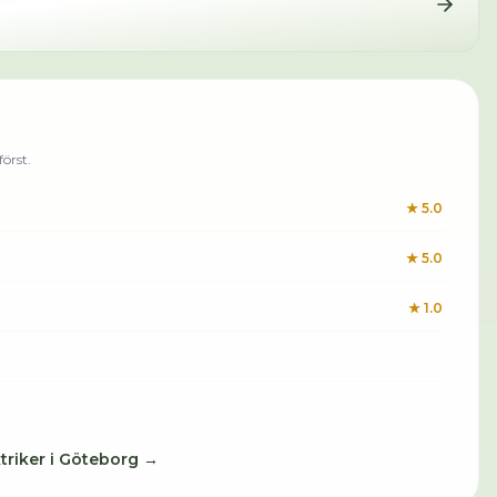
örst.
★
5.0
★
5.0
★
1.0
triker
i
Göteborg
→