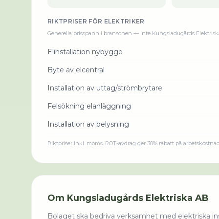
RIKTPRISER FÖR
ELEKTRIKER
Generella prisspann i branschen — inte
Kungsladugårds Elektris
Elinstallation nybygge
Byte av elcentral
Installation av uttag/strömbrytare
Felsökning elanläggning
Installation av belysning
Riktpriser inkl. moms. ROT-avdrag ger 30% rabatt på arbetskostna
Om
Kungsladugårds Elektriska AB
Bolaget ska bedriva verksamhet med elektriska inst