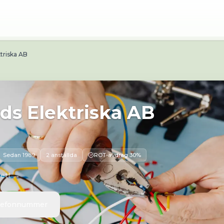
ungsladugards-el.se/
Adress:
Kungsladugårdsgatan 97, 4
triska AB
ds Elektriska AB
Sedan
1989
2 anställda
ROT-avdrag 30%
 ett →
elefonnummer