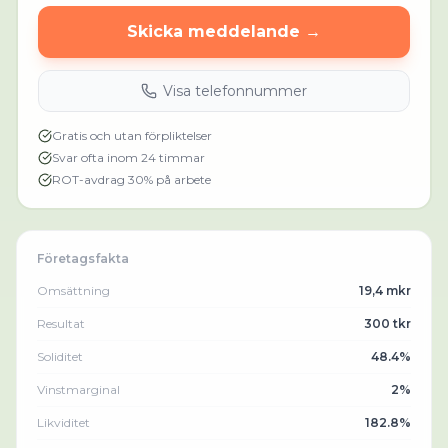
Skicka meddelande →
Visa telefonnummer
Gratis och utan förpliktelser
Svar ofta inom 24 timmar
ROT-avdrag 30% på arbete
Företagsfakta
Omsättning
19,4 mkr
Resultat
300 tkr
Soliditet
48.4%
Vinstmarginal
2%
Likviditet
182.8%