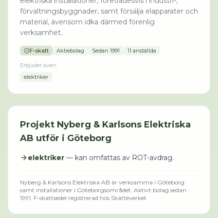
elektriska installationer, företrädesvis i industri-,
förvaltningsbyggnader, samt försälja elapparater och
material, ävensom idka därmed förenlig
verksamhet.
F-skatt
Aktiebolag
Sedan
1991
11 anställda
Erbjuder även:
elektriker
Projekt
Nyberg & Karlsons Elektriska
AB
utför i
Göteborg
elektriker
— kan omfattas av ROT-avdrag.
Nyberg & Karlsons Elektriska AB
är verksamma i
Göteborg
samt installationer i Göteborgsområdet
.
Aktivt bolag sedan
1991.
F-skattsedel registrerad hos Skatteverket.