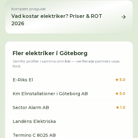
Komplett prisguide
Vad kostar
elektriker
? Priser & ROT
2026
Fler
elektriker
i
Göteborg
Jämför profiler i samma område — verifierade partners visas
först.
E-Riks El
★
5.0
Km Elinstallationer i Göteborg AB
★
5.0
Sector Alarm AB
★
1.0
Landéns Elektriska
Termino C 8025 AB