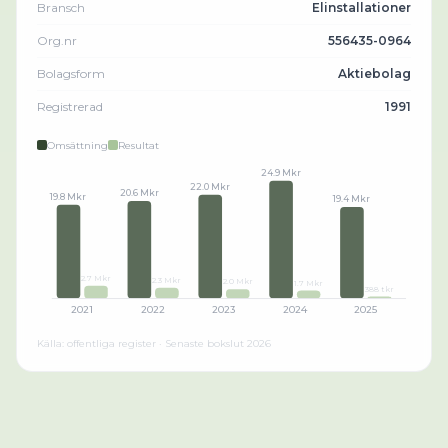
Bransch
Elinstallationer
Org.nr
556435-0964
Bolagsform
Aktiebolag
Registrerad
1991
Omsättning
Resultat
24.9 Mkr
22.0 Mkr
20.6 Mkr
19.8 Mkr
19.4 Mkr
2.7 Mkr
2.3 Mkr
2.0 Mkr
1.7 Mkr
388 tkr
2021
2022
2023
2024
2025
Källa: offentliga register · Senaste bokslut
2026