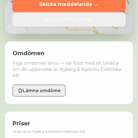
Skicka meddelande →
Visa telefonnummer
FOTO:
WWW.KABOOMPICS.COM
· PEXELS
Omdömen
Inga omdömen ännu — var först med att berätta
om din upplevelse av
Nyberg & Karlsons Elektriska
AB
.
Lämna omdöme
Priser
Angivna av
Nyberg & Karlsons Elektriska AB