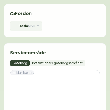
Fordon
Tesla
Model Y
Serviceområde
Göteborg
Installationer i göteborgsområdet
Laddar karta...