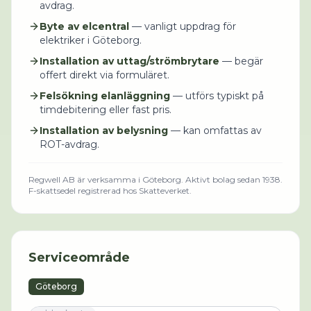
avdrag.
Byte av elcentral
— vanligt uppdrag för
elektriker i Göteborg.
Installation av uttag/strömbrytare
— begär
offert direkt via formuläret.
Felsökning elanläggning
— utförs typiskt på
timdebitering eller fast pris.
Installation av belysning
— kan omfattas av
ROT-avdrag.
Regwell AB
är verksamma i
Göteborg
.
Aktivt bolag sedan 1938.
F-skattsedel registrerad hos Skatteverket.
Serviceområde
Göteborg