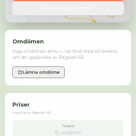
Visa telefonnummer
FOTO:
WWW.KABOOMPICS.COM
· PEXELS
Omdömen
Inga omdömen ännu — var först med att berätta
om din upplevelse av
Regwell AB
.
Lämna omdöme
Priser
Angivna av
Regwell AB
Timpris
Ej angivet