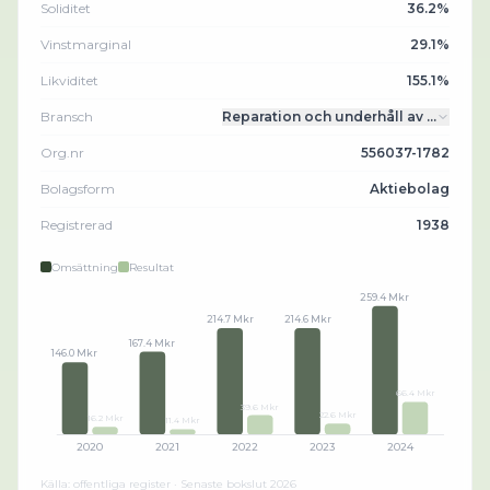
Soliditet
36.2%
Vinstmarginal
29.1%
Likviditet
155.1%
Bransch
Reparation och underhåll av …
Org.nr
556037-1782
Bolagsform
Aktiebolag
Registrerad
1938
Omsättning
Resultat
259.4 Mkr
214.7 Mkr
214.6 Mkr
167.4 Mkr
146.0 Mkr
66.4 Mkr
39.6 Mkr
22.6 Mkr
16.2 Mkr
11.4 Mkr
2020
2021
2022
2023
2024
Källa: offentliga register · Senaste bokslut
2026