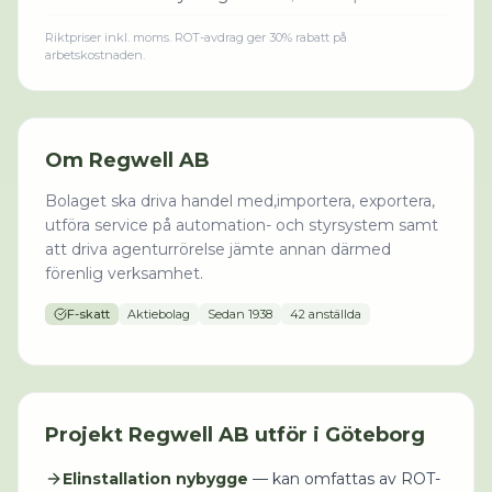
Riktpriser inkl. moms. ROT-avdrag ger 30% rabatt på
arbetskostnaden.
Om
Regwell AB
Bolaget ska driva handel med,importera, exportera,
utföra service på automation- och styrsystem samt
att driva agenturrörelse jämte annan därmed
förenlig verksamhet.
F-skatt
Aktiebolag
Sedan
1938
42 anställda
Projekt
Regwell AB
utför i
Göteborg
Elinstallation nybygge
— kan omfattas av ROT-