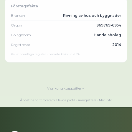
Företagsfakta
Bransch
Rivning av hus och byggnader
Org.nr
969769-6954
Bolagsform
Handelsbolag
Registrerad
2014
Källa: offentliga register · Senaste bokslut
2026
Visa kontaktuppgifter
Är det här ditt företag?
Hävda profil
·
Avregistrera
·
Mer info