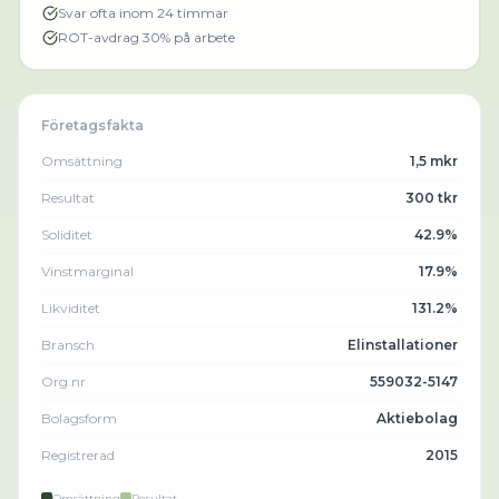
Svar ofta inom 24 timmar
ROT-avdrag 30% på arbete
Företagsfakta
Omsättning
1,5 mkr
Resultat
300 tkr
Soliditet
42.9%
Vinstmarginal
17.9%
Likviditet
131.2%
Bransch
Elinstallationer
Org.nr
559032-5147
Bolagsform
Aktiebolag
Registrerad
2015
Omsättning
Resultat