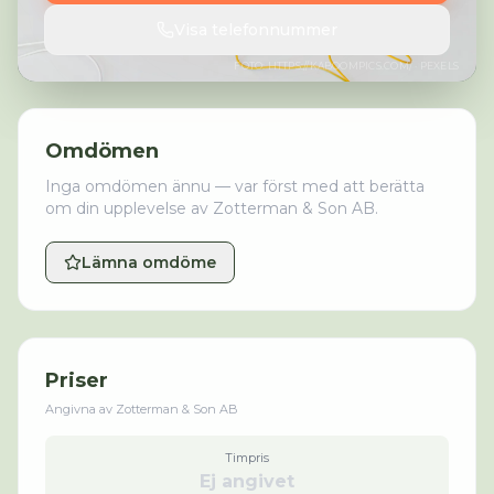
Visa telefonnummer
FOTO:
HTTPS://KABOOMPICS.COM/
· PEXELS
Omdömen
Inga omdömen ännu — var först med att berätta
om din upplevelse av
Zotterman & Son AB
.
Lämna omdöme
Priser
Angivna av
Zotterman & Son AB
Timpris
Ej angivet