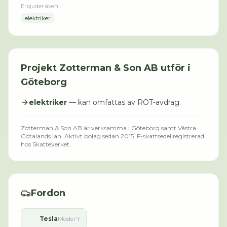
Erbjuder även:
elektriker
Projekt
Zotterman & Son AB
utför i
Göteborg
elektriker
— kan omfattas av ROT-avdrag.
Zotterman & Son AB
är verksamma i
Göteborg
samt Västra
Götalands län
.
Aktivt bolag sedan 2015.
F-skattsedel registrerad
hos Skatteverket.
Fordon
Tesla
Model Y