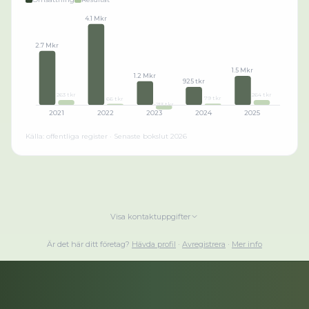
4.1 Mkr
2.7 Mkr
1.5 Mkr
1.2 Mkr
925 tkr
264 tkr
263 tkr
79 tkr
66 tkr
-213 tkr
2021
2022
2023
2024
2025
Källa: offentliga register · Senaste bokslut
2026
Visa kontaktuppgifter
Är det här ditt företag?
Hävda profil
·
Avregistrera
·
Mer info