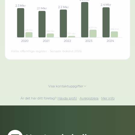
2.4 Mkr
2.3 Mkr
2.2 Mkr
2.1 Mkr
623 tkr
486 tkr
425 tkr
326 tkr
127 tkr
2020
2021
2022
2023
2024
Källa: offentliga register · Senaste bokslut
2026
Visa kontaktuppgifter
Är det här ditt företag?
Hävda profil
·
Avregistrera
·
Mer info