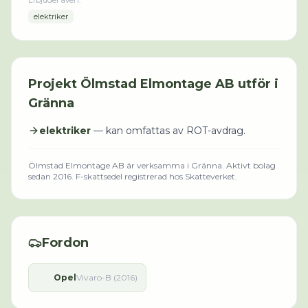
Erbjuder även:
elektriker
Projekt
Ölmstad Elmontage AB
utför i
Gränna
elektriker
— kan omfattas av ROT-avdrag.
Ölmstad Elmontage AB
är verksamma i
Gränna
.
Aktivt bolag
sedan 2016.
F-skattsedel registrerad hos Skatteverket.
Fordon
Opel
Vivaro-B (2016)