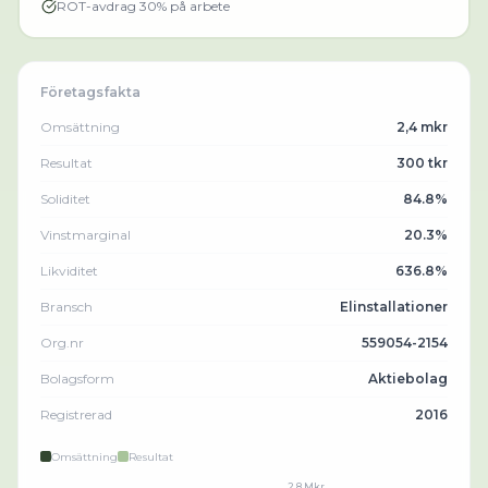
ROT-avdrag 30% på arbete
Företagsfakta
Omsättning
2,4 mkr
Resultat
300 tkr
Soliditet
84.8%
Vinstmarginal
20.3%
Likviditet
636.8%
Bransch
Elinstallationer
Org.nr
559054-2154
Bolagsform
Aktiebolag
Registrerad
2016
Omsättning
Resultat
2.8 Mkr