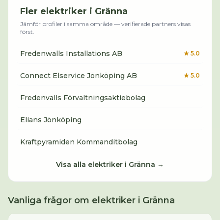
Fler
elektriker
i
Gränna
Jämför profiler i samma område — verifierade partners visas
först.
Fredenwalls Installations AB
★
5.0
Connect Elservice Jönköping AB
★
5.0
Fredenvalls Förvaltningsaktiebolag
Elians Jönköping
Kraftpyramiden Kommanditbolag
Visa alla
elektriker
i
Gränna
→
Vanliga frågor om
elektriker
i
Gränna