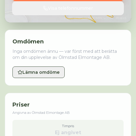
Visa telefonnummer
FOTO:
HTTPS://KABOOMPICS.COM/
· PEXELS
Omdömen
Inga omdömen ännu — var först med att berätta
om din upplevelse av
Ölmstad Elmontage AB
.
Lämna omdöme
Priser
Angivna av
Ölmstad Elmontage AB
Timpris
Ej angivet