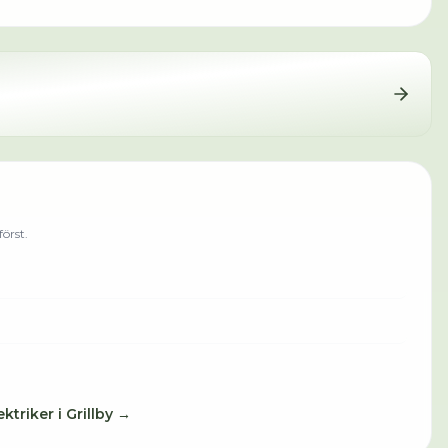
örst.
ektriker
i
Grillby
→