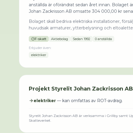
anställda är oförändrat sedan året innan. Bolaget är
Johan Zackrisson AB omsatte 304 000,00 kr sena
Bolaget skall bedriva elektriska installationer, förs
huvudsak armaturer, ytterbelysning och eltoalett
F-skatt
Aktiebolag
Sedan
1992
0 anställda
Erbjuder även:
elektriker
Projekt
Styrelit Johan Zackrisson AB
elektriker
— kan omfattas av ROT-avdrag.
Styrelit Johan Zackrisson AB
är verksamma i
Grillby
samt Up
Skatteverket.