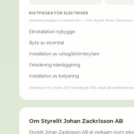
RIKTPRISER FÖR
ELEKTRIKER
Generella prisspann i branschen — inte
Styrelit Johan Zackrisso
Elinstallation nybygge
Byte av elcentral
Installation av uttag/strömbrytare
Felsökning elanläggning
Installation av belysning
Riktpriser inkl. moms. ROT-avdrag ger 30% rabatt på arbetskostna
Om
Styrelit Johan Zackrisson AB
Styrelit Johan Zackrisson AB är verksam inom elinst