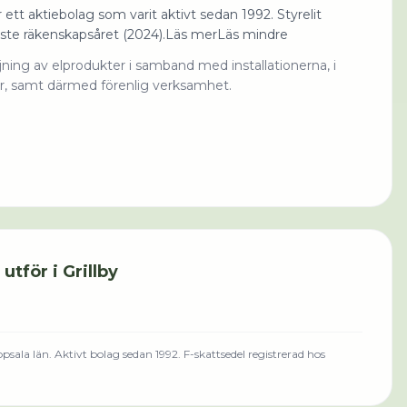
 ett aktiebolag som varit aktivt sedan 1992. Styrelit
ste räkenskapsåret (2024).Läs merLäs mindre
äljning av elprodukter i samband med installationerna, i
er, samt därmed förenlig verksamhet.
utför i
Grillby
psala län
.
Aktivt bolag sedan 1992.
F-skattsedel registrerad hos