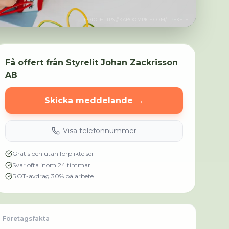
FOTO:
HTTPS://KABOOMPICS.COM/
· PEXELS
Få offert från
Styrelit Johan Zackrisson
AB
Skicka meddelande →
Visa telefonnummer
Gratis och utan förpliktelser
Svar ofta inom 24 timmar
ROT-avdrag 30% på arbete
Företagsfakta