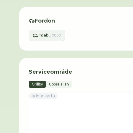
Fordon
Tgab
L 0850
Serviceområde
Grillby
Uppsala län
Laddar karta...