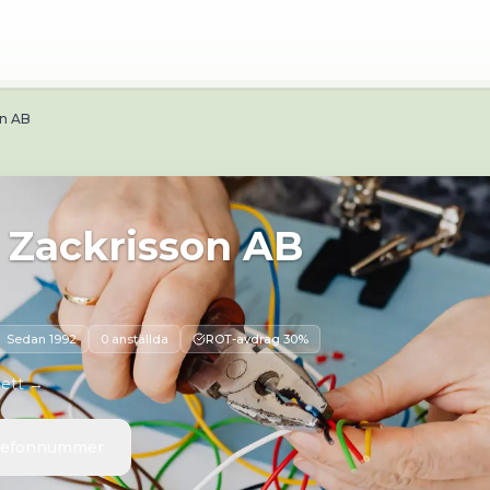
a-Högby 3 749 51 Grillby
on AB
n Zackrisson AB
Sedan
1992
0 anställda
ROT-avdrag 30%
 ett →
elefonnummer