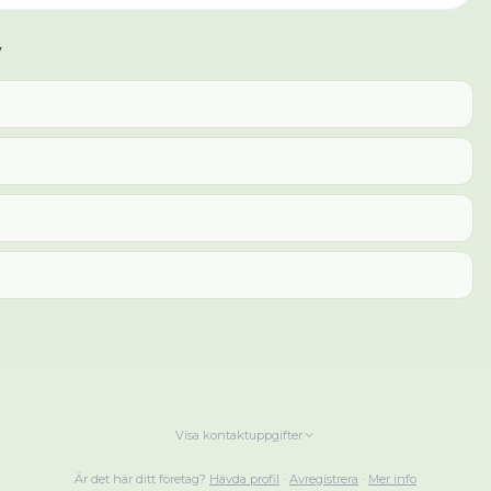
y
Visa kontaktuppgifter
Är det här ditt företag?
Hävda profil
·
Avregistrera
·
Mer info