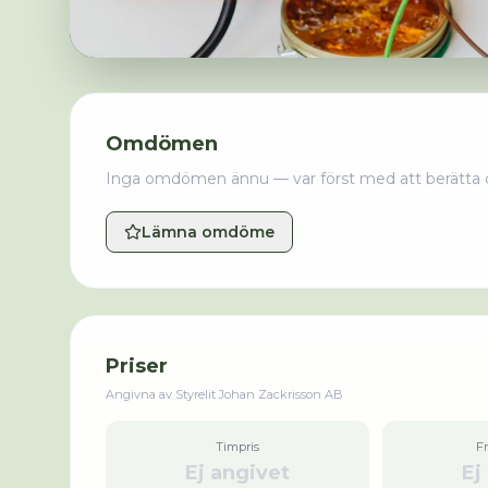
Omdömen
Inga omdömen ännu — var först med att berätta 
Lämna omdöme
Priser
Angivna av
Styrelit Johan Zackrisson AB
Timpris
F
Ej angivet
Ej