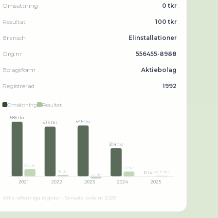
Omsättning
0 tkr
Resultat
100 tkr
Bransch
Elinstallationer
Org.nr
556455-8988
Bolagsform
Aktiebolag
Registrerad
1992
Omsättning
Resultat
586 tkr
545 tkr
533 tkr
304 tkr
80 tkr
53 tkr
18 tkr
null tkr
0 tkr
-20 tkr
2021
2022
2023
2024
2025
Källa: offentliga register · Senaste bokslut
2026