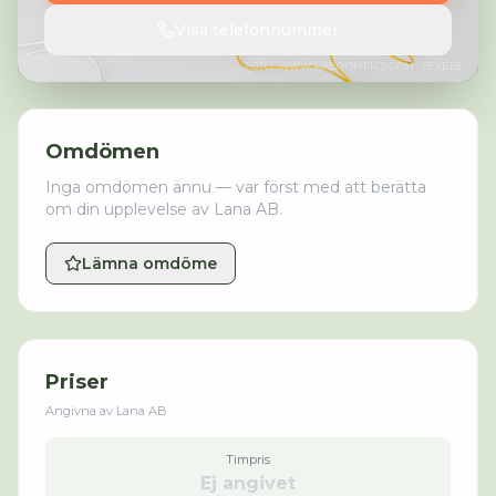
Visa telefonnummer
FOTO:
WWW.KABOOMPICS.COM
· PEXELS
Omdömen
Inga omdömen ännu — var först med att berätta
om din upplevelse av
Lana AB
.
Lämna omdöme
Priser
Angivna av
Lana AB
Timpris
Ej angivet