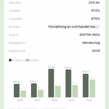
Resultat
200 tkr
Soliditet
97.5%
Likviditet
875%
Bransch
Förvaltning av och handel me…
Org.nr
556796-9604
Bolagsform
Aktiebolag
Registrerad
2009
Omsättning
Resultat
412 tkr
402 tkr
340 tkr
258 tkr
203 tkr
195 tkr
180 tkr
166 tkr
109 tkr
100 tkr
2020
2021
2022
2023
2024
Källa: offentliga register · Senaste bokslut
2026