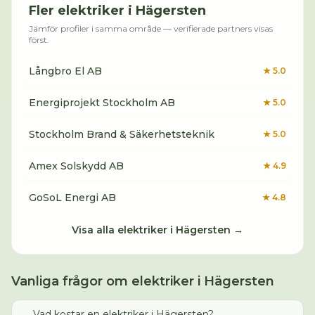
Fler
elektriker
i
Hägersten
Jämför profiler i samma område — verifierade partners visas
först.
Långbro El AB
★
5.0
Energiprojekt Stockholm AB
★
5.0
Stockholm Brand & Säkerhetsteknik
★
5.0
Amex Solskydd AB
★
4.9
GoSoL Energi AB
★
4.8
Visa alla
elektriker
i
Hägersten
→
Vanliga frågor om
elektriker
i
Hägersten
Vad kostar en elektriker i Hägersten?