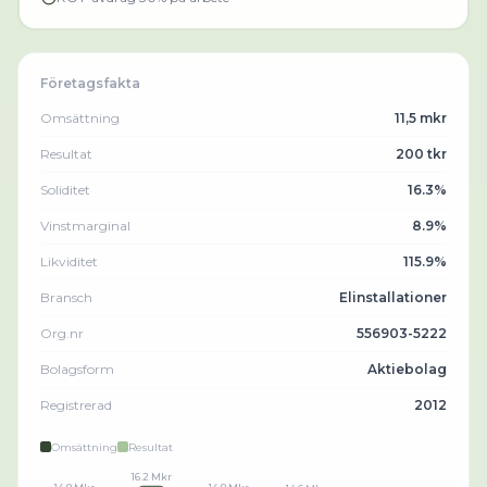
Företagsfakta
Omsättning
11,5 mkr
Resultat
200 tkr
Soliditet
16.3%
Vinstmarginal
8.9%
Likviditet
115.9%
Bransch
Elinstallationer
Org.nr
556903-5222
Bolagsform
Aktiebolag
Registrerad
2012
Omsättning
Resultat
16.2 Mkr