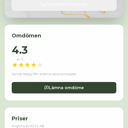
Visa telefonnummer
FOTO:
WWW.KABOOMPICS.COM
· PEXELS
Omdömen
4.3
av 5
★
★
★
★
★
Samlat betyg från externa recensionssajter
Lämna omdöme
Priser
Angivna av
A3 EL AB