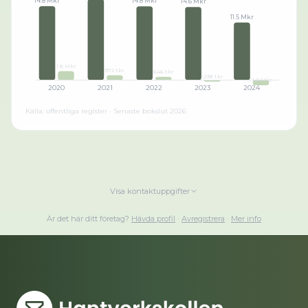
14.8 Mkr
14.8 Mkr
14.6 Mkr
11.5 Mkr
1.8 Mkr
972 tkr
646 tkr
-298 tkr
-1.0 Mkr
2020
2021
2022
2023
2024
Källa: offentliga register · Senaste bokslut
2026
Visa kontaktuppgifter
Är det här ditt företag?
Hävda profil
·
Avregistrera
·
Mer info