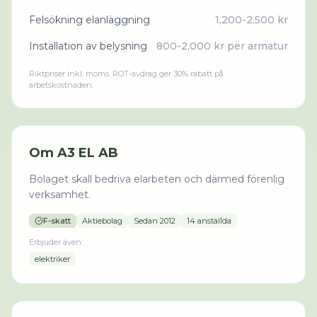
Felsökning elanläggning
1,200-2,500 kr
Installation av belysning
800-2,000 kr per armatur
Riktpriser inkl. moms. ROT-avdrag ger 30% rabatt på
arbetskostnaden.
Om
A3 EL AB
Bolaget skall bedriva elarbeten och därmed förenlig
verksamhet.
F-skatt
Aktiebolag
Sedan
2012
14 anställda
Erbjuder även:
elektriker