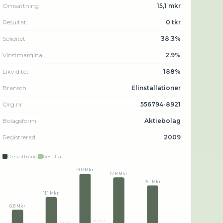
Omsättning
15,1 mkr
Resultat
0 tkr
Soliditet
38.3%
Vinstmarginal
2.9%
Likviditet
188%
Bransch
Elinstallationer
Org.nr
556794-8921
Bolagsform
Aktiebolag
Registrerad
2009
Omsättning
Resultat
19.0 Mkr
17.8 Mkr
15.1 Mkr
11.1 Mkr
6.8 Mkr
1.8 Mkr
1.2 Mkr