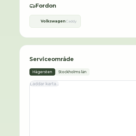
Fordon
Volkswagen
Caddy
Serviceområde
Hägersten
Stockholms län
Laddar karta...