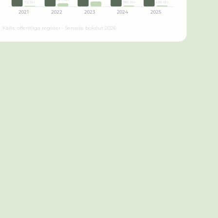
428 tkr
385 tkr
72 tkr
2021
2022
2023
2024
2025
Källa: offentliga register · Senaste bokslut
2026