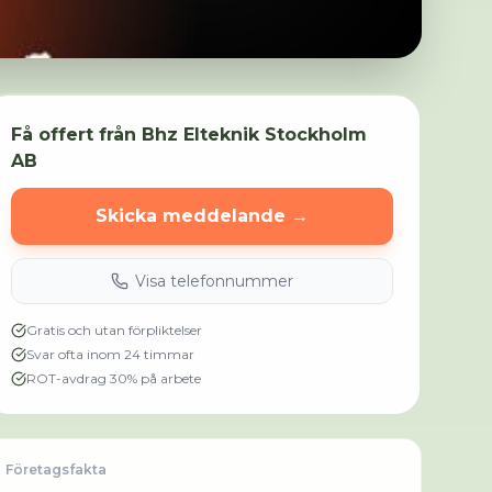
Få offert från
Bhz Elteknik Stockholm
AB
Skicka meddelande →
Visa telefonnummer
Gratis och utan förpliktelser
Svar ofta inom 24 timmar
ROT-avdrag 30% på arbete
Företagsfakta