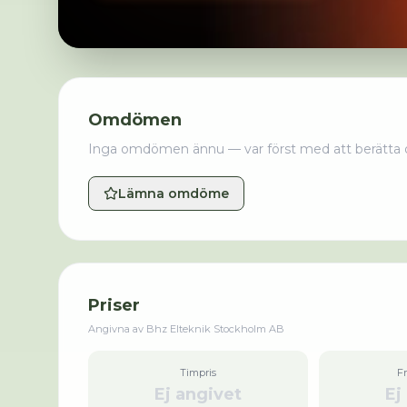
Omdömen
Inga omdömen ännu — var först med att berätta 
Lämna omdöme
Priser
Angivna av
Bhz Elteknik Stockholm AB
Timpris
F
Ej angivet
Ej