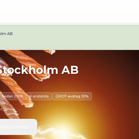
bbplats:
http://www.bhzelteknik.se/
Adress:
Tomträttsvä
holm AB
 Stockholm AB
Sedan
2009
6 anställda
ROT-avdrag 30%
 ett →
elefonnummer