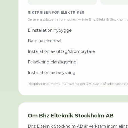
RIKTPRISER FÖR
ELEKTRIKER
Generella prisspann i branschen — inte
Bhz Elteknik Stockholm
Elinstallation nybygge
Byte av elcentral
Installation av uttag/strömbrytare
Felsökning elanläggning
Installation av belysning
Riktpriser inkl. moms. ROT-avdrag ger 30% rabatt på arbetskostna
Om
Bhz Elteknik Stockholm AB
Bhz Elteknik Stockholm AB är verksam inom elinstal