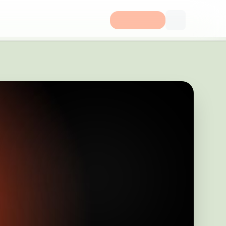
gen 4 bv bv 129 31 Hägersten