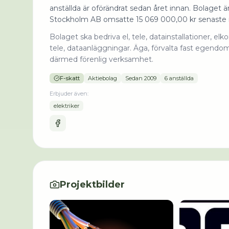
anställda är oförändrat sedan året innan. Bolaget ä
Stockholm AB omsatte 15 069 000,00 kr senaste 
Bolaget ska bedriva el, tele, datainstallationer, e
tele, dataanläggningar. Äga, förvalta fast egend
därmed förenlig verksamhet.
F-skatt
Aktiebolag
Sedan
2009
6 anställda
Erbjuder även:
elektriker
Projektbilder