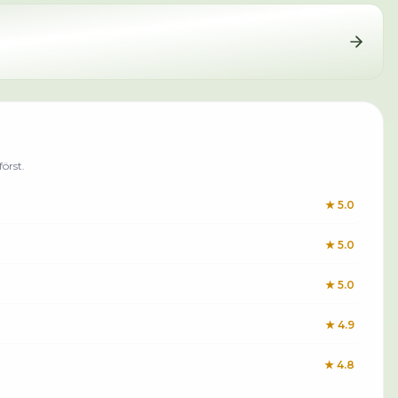
örst.
★
5.0
★
5.0
★
5.0
★
4.9
★
4.8