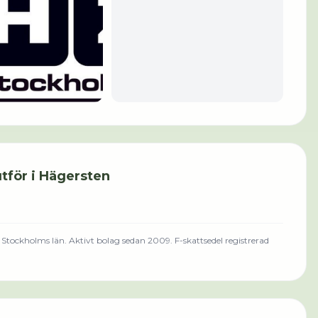
tför i
Hägersten
Stockholms län
.
Aktivt bolag sedan 2009.
F-skattsedel registrerad