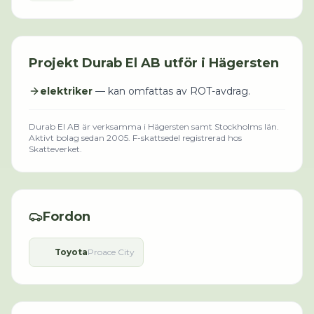
Projekt
Durab El AB
utför i
Hägersten
elektriker
— kan omfattas av ROT-avdrag.
Durab El AB
är verksamma i
Hägersten
samt Stockholms län
.
Aktivt bolag sedan 2005.
F-skattsedel registrerad hos
Skatteverket.
Fordon
Toyota
Proace City