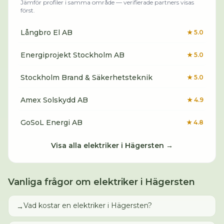
Jämför profiler i samma område — verifierade partners visas
först.
Långbro El AB
★
5.0
Energiprojekt Stockholm AB
★
5.0
Stockholm Brand & Säkerhetsteknik
★
5.0
Amex Solskydd AB
★
4.9
GoSoL Energi AB
★
4.8
Visa alla
elektriker
i
Hägersten
→
Vanliga frågor om
elektriker
i
Hägersten
Vad kostar en elektriker i Hägersten?
→