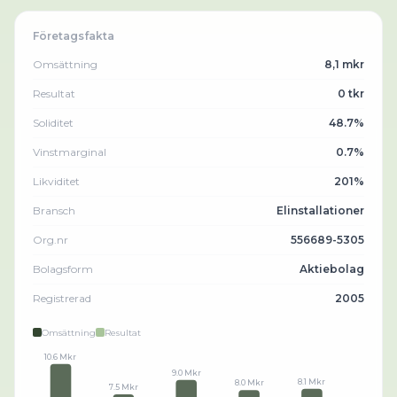
Företagsfakta
Omsättning
8,1 mkr
Resultat
0 tkr
Soliditet
48.7%
Vinstmarginal
0.7%
Likviditet
201%
Bransch
Elinstallationer
Org.nr
556689-5305
Bolagsform
Aktiebolag
Registrerad
2005
Omsättning
Resultat
10.6 Mkr
9.0 Mkr
8.1 Mkr
8.0 Mkr
7.5 Mkr