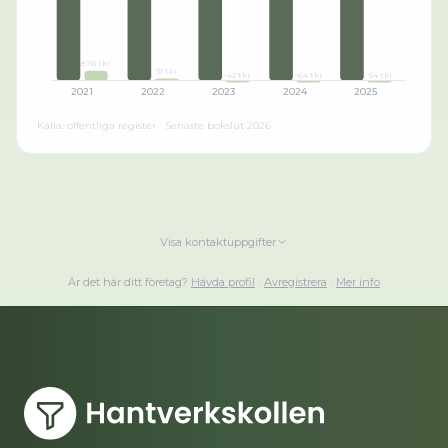
876 tkr
31 tkr
-42 tkr
-64 tkr
-54 tkr
2021
2022
2023
2024
2025
Källa: offentliga register · Senaste bokslut
2026
Visa kontaktuppgifter
Är det här ditt företag?
Hävda profil
·
Avregistrera
·
Mer info