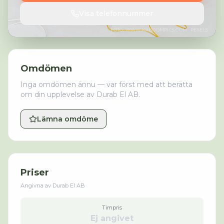
Visa telefonnummer
FOTO:
WWW.KABOOMPICS.COM
· PEXELS
Omdömen
Inga omdömen ännu — var först med att berätta
om din upplevelse av
Durab El AB
.
Lämna omdöme
Priser
Angivna av
Durab El AB
Timpris
Ej angivet