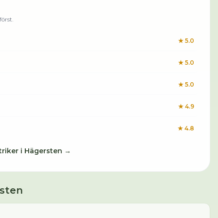
örst.
★
5.0
★
5.0
★
5.0
★
4.9
★
4.8
triker
i
Hägersten
→
sten