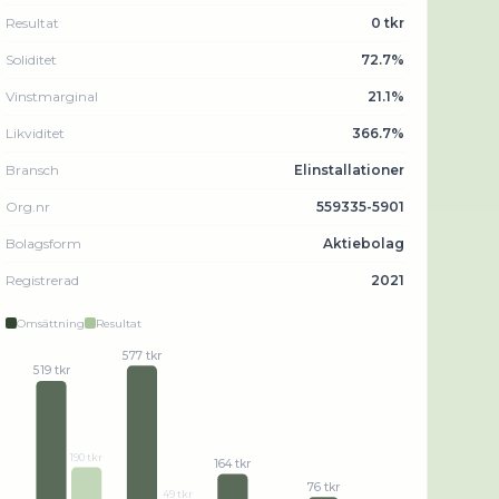
Resultat
0 tkr
Soliditet
72.7%
Vinstmarginal
21.1%
Likviditet
366.7%
Bransch
Elinstallationer
Org.nr
559335-5901
Bolagsform
Aktiebolag
Registrerad
2021
Omsättning
Resultat
577 tkr
519 tkr
190 tkr
164 tkr
76 tkr
49 tkr