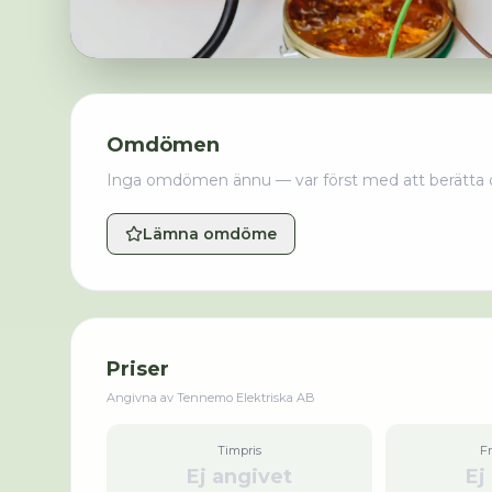
Omdömen
Inga omdömen ännu — var först med att berätta 
Lämna omdöme
Priser
Angivna av
Tennemo Elektriska AB
Timpris
F
Ej angivet
Ej