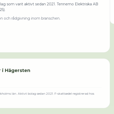
olag som varit aktivt sedan 2021. Tennemo Elektriska AB
5).
ion och rådgivning inom branschen.
 i
Hägersten
kholms län
.
Aktivt bolag sedan 2021.
F-skattsedel registrerad hos