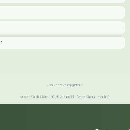
n?
Visa kontaktuppgifter
Är det här ditt företag?
Hävda profil
·
Avregistrera
·
Mer info