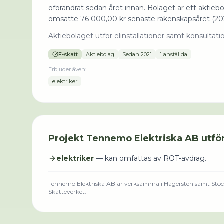
oförändrat sedan året innan. Bolaget är ett aktieb
omsatte 76 000,00 kr senaste räkenskapsåret (202
Aktiebolaget utför elinstallationer samt konsultat
F-skatt
Aktiebolag
Sedan
2021
1 anställda
Erbjuder även:
elektriker
Projekt
Tennemo Elektriska AB
utför
elektriker
— kan omfattas av ROT-avdrag.
Tennemo Elektriska AB
är verksamma i
Hägersten
samt Stoc
Skatteverket.