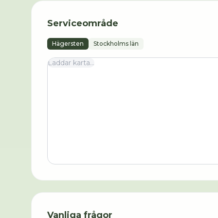
Serviceområde
Hägersten
Stockholms län
Laddar karta...
Vanliga frågor