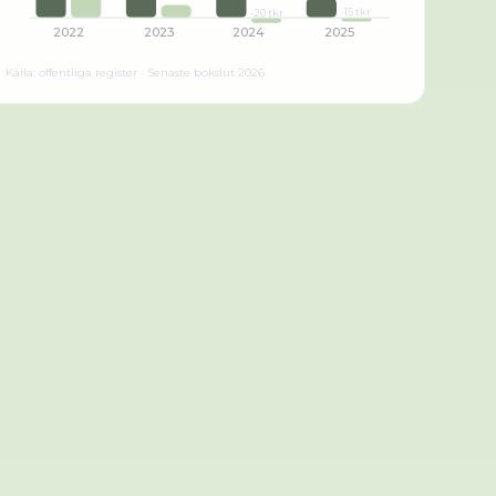
-15 tkr
-20 tkr
2022
2023
2024
2025
Källa: offentliga register · Senaste bokslut
2026