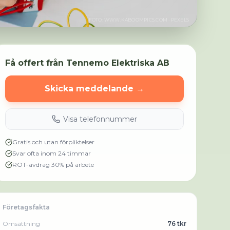
FOTO:
WWW.KABOOMPICS.COM
· PEXELS
Få offert från
Tennemo Elektriska AB
Skicka meddelande →
Visa telefonnummer
Gratis och utan förpliktelser
Svar ofta inom 24 timmar
ROT-avdrag 30% på arbete
Företagsfakta
Omsättning
76 tkr