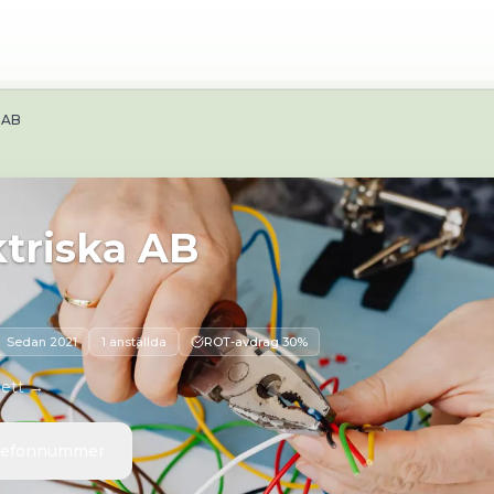
6 31 Hägersten
 AB
triska AB
Sedan
2021
1 anställda
ROT-avdrag 30%
 ett →
elefonnummer