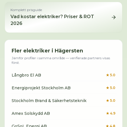
Komplett prisguide
Vad kostar
elektriker
? Priser & ROT
2026
Fler
elektriker
i
Hägersten
Jämför profiler i samma område — verifierade partners visas
först.
Långbro El AB
★
5.0
Energiprojekt Stockholm AB
★
5.0
Stockholm Brand & Säkerhetsteknik
★
5.0
Amex Solskydd AB
★
4.9
GoSoL Energi AB
★
4.8