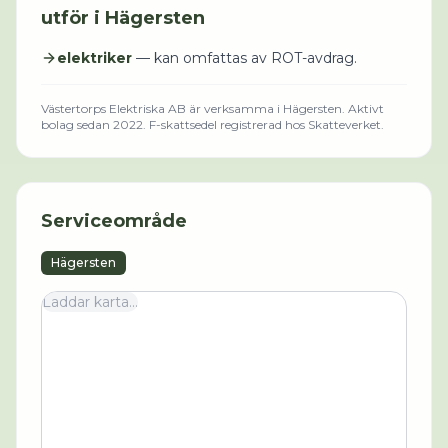
utför i
Hägersten
elektriker
— kan omfattas av ROT-avdrag.
Västertorps Elektriska AB
är verksamma i
Hägersten
.
Aktivt
bolag sedan 2022.
F-skattsedel registrerad hos Skatteverket.
Serviceområde
Hägersten
Laddar karta...