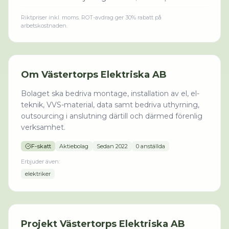
Riktpriser inkl. moms. ROT-avdrag ger 30% rabatt på
arbetskostnaden.
Om
Västertorps Elektriska AB
Bolaget ska bedriva montage, installation av el, el-
teknik, VVS-material, data samt bedriva uthyrning,
outsourcing i anslutning därtill och därmed förenlig
verksamhet.
F-skatt
Aktiebolag
Sedan
2022
0 anställda
Erbjuder även:
elektriker
Projekt
Västertorps Elektriska AB