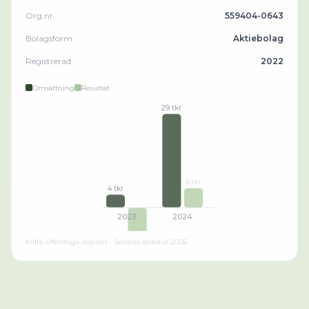
Org.nr
559404-0643
Bolagsform
Aktiebolag
Registrerad
2022
Omsättning
Resultat
29 tkr
6 tkr
4 tkr
2023
2024
Källa: offentliga register · Senaste bokslut
2026
-18 tkr