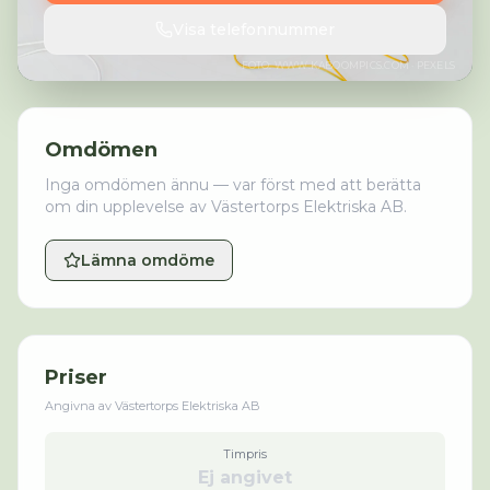
Visa telefonnummer
FOTO:
WWW.KABOOMPICS.COM
· PEXELS
Omdömen
Inga omdömen ännu — var först med att berätta
om din upplevelse av
Västertorps Elektriska AB
.
Lämna omdöme
Priser
Angivna av
Västertorps Elektriska AB
Timpris
Ej angivet