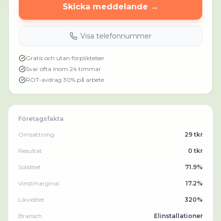
Skicka meddelande →
Visa telefonnummer
Gratis och utan förpliktelser
Svar ofta inom 24 timmar
ROT-avdrag 30% på arbete
Företagsfakta
Omsättning
29 tkr
Resultat
0 tkr
Soliditet
71.9%
Vinstmarginal
17.2%
Likviditet
320%
Bransch
Elinstallationer