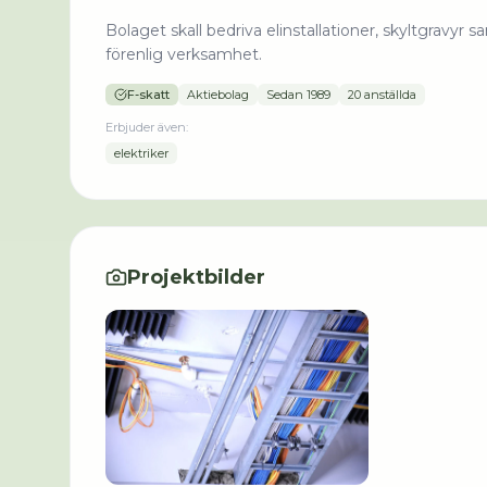
Bolaget skall bedriva elinstallationer, skyltgravy
förenlig verksamhet.
F-skatt
Aktiebolag
Sedan
1989
20 anställda
Erbjuder även:
elektriker
Projektbilder