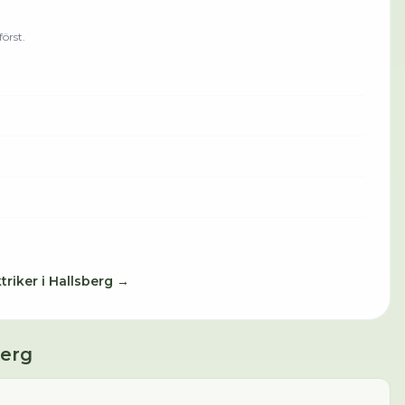
örst.
triker
i
Hallsberg
→
berg