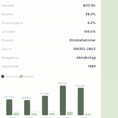
Resultat
800 tkr
Soliditet
38.5%
Vinstmarginal
6.2%
Likviditet
166.4%
Bransch
Elinstallationer
Org.nr
556352-2803
Bolagsform
Aktiebolag
Registrerad
1989
Omsättning
Resultat
36.7 Mkr
34.0 Mkr
24.1 Mkr
19.7 Mkr
18.8 Mkr
4.3 Mkr
3.2 Mkr
2.7 Mkr
2.4 Mkr
2.1 Mkr