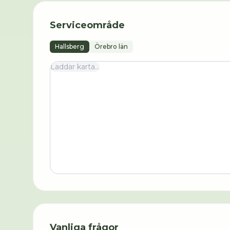
Serviceområde
Hallsberg
Örebro län
Laddar karta...
Vanliga frågor