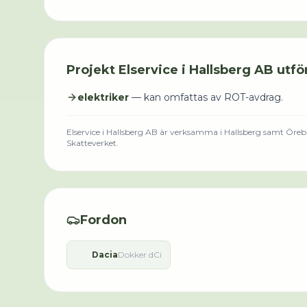
Projekt
Elservice i Hallsberg AB
utfö
elektriker
— kan omfattas av ROT-avdrag.
Elservice i Hallsberg AB
är verksamma i
Hallsberg
samt Örebr
Skatteverket.
Fordon
Dacia
Dokker dCi