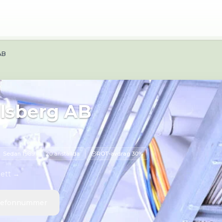
http://www.elservice.se/
Adress:
Kajsabacksvägen 7 694 34
 AB
llsberg AB
Sedan
1989
20 anställda
ROT-avdrag 30%
 ett →
elefonnummer