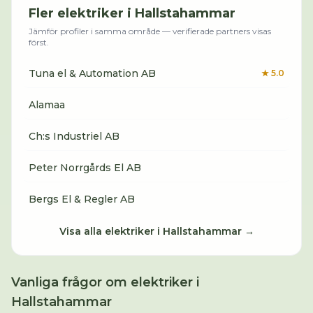
Fler
elektriker
i
Hallstahammar
Jämför profiler i samma område — verifierade partners visas
först.
Tuna el & Automation AB
★
5.0
Alamaa
Ch:s Industriel AB
Peter Norrgårds El AB
Bergs El & Regler AB
Visa alla
elektriker
i
Hallstahammar
→
Vanliga frågor om
elektriker
i
Hallstahammar