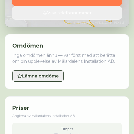
Visa telefonnummer
FOTO:
HTTPS://KABOOMPICS.COM/
· PEXELS
Omdömen
Inga omdömen ännu — var först med att berätta
om din upplevelse av
Mälardalens Installation AB
.
Lämna omdöme
Priser
Angivna av
Mälardalens Installation AB
Timpris