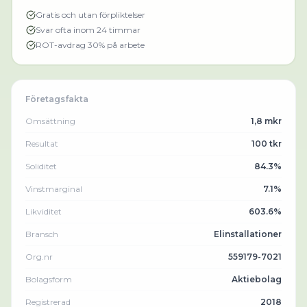
Gratis och utan förpliktelser
Svar ofta inom 24 timmar
ROT-avdrag 30% på arbete
Företagsfakta
Omsättning
1,8 mkr
Resultat
100 tkr
Soliditet
84.3%
Vinstmarginal
7.1%
Likviditet
603.6%
Bransch
Elinstallationer
Org.nr
559179-7021
Bolagsform
Aktiebolag
Registrerad
2018