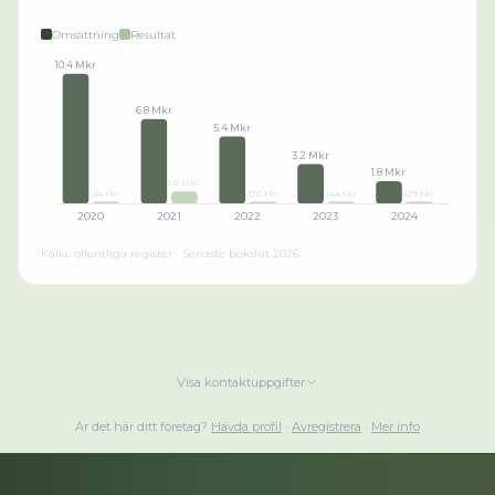
Omsättning
Resultat
10.4 Mkr
6.8 Mkr
5.4 Mkr
3.2 Mkr
1.8 Mkr
1.0 Mkr
24 tkr
170 tkr
144 tkr
129 tkr
2020
2021
2022
2023
2024
Källa: offentliga register · Senaste bokslut
2026
Visa kontaktuppgifter
Är det här ditt företag?
Hävda profil
·
Avregistrera
·
Mer info