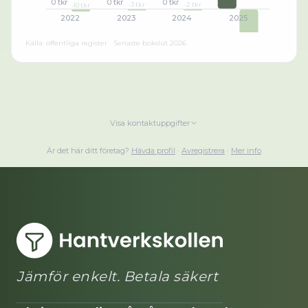
0 tkr
0 tkr
0 tkr
-3 tkr
-2 tkr
-10 tkr
2022
2023
2024
2025
-150 tkr
Källa: offentliga register · Senaste bokslut
2026
Visa kontaktuppgifter
Är det här ditt företag?
Hävda profil
·
Avregistrera
·
Mer info
Jämför enkelt. Betala säkert