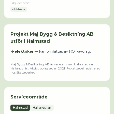
Erbjuder även:
elektriker
Projekt
Maj Bygg & Besiktning AB
utför i
Halmstad
elektriker
— kan omfattas av ROT-avdrag.
Maj Bygg & Besiktning AB
är verksamma i
Halmstad
samt
Hallands län
.
Aktivt bolag sedan 2021.
F-skattsedel registrerad
hos Skatteverket.
Serviceområde
Halmstad
Hallands län