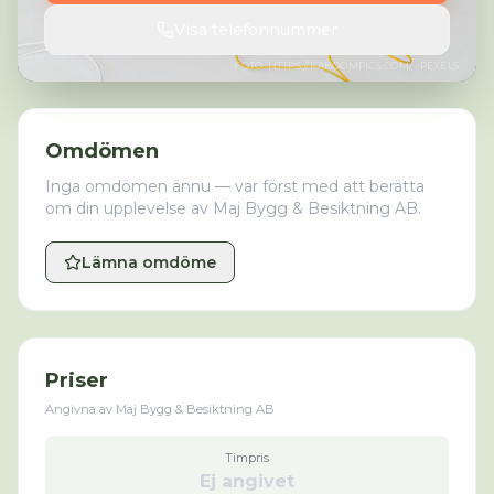
Visa telefonnummer
FOTO:
HTTPS://KABOOMPICS.COM/
· PEXELS
Omdömen
Inga omdömen ännu — var först med att berätta
om din upplevelse av
Maj Bygg & Besiktning AB
.
Lämna omdöme
Priser
Angivna av
Maj Bygg & Besiktning AB
Timpris
Ej angivet