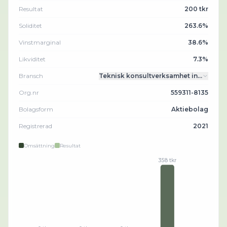
Resultat
200 tkr
Soliditet
263.6%
Vinstmarginal
38.6%
Likviditet
7.3%
Bransch
Teknisk konsultverksamhet in…
Org.nr
559311-8135
Bolagsform
Aktiebolag
Registrerad
2021
Omsättning
Resultat
358 tkr