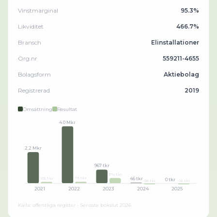
Vinstmarginal
95.3%
Likviditet
466.7%
Bransch
Elinstallationer
Org.nr
559211-4655
Bolagsform
Aktiebolag
Registrerad
2019
Omsättning
Resultat
4.0 Mkr
2.2 Mkr
967 tkr
374 tkr
115 tkr
105 tkr
46 tkr
0 tkr
-38 tkr
-16 tkr
2021
2022
2023
2024
2025
Källa: offentliga register · Senaste bokslut
2026