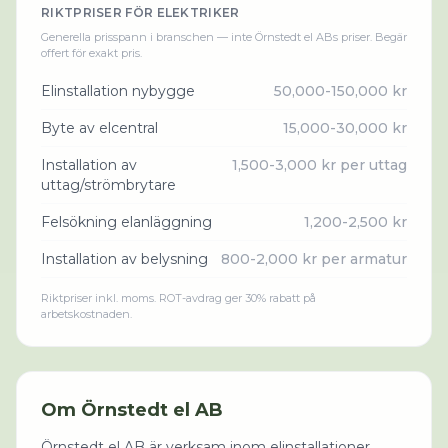
RIKTPRISER FÖR
ELEKTRIKER
Generella prisspann i branschen — inte
Örnstedt el AB
s priser. Begär
offert för exakt pris.
Elinstallation nybygge
50,000-150,000 kr
Byte av elcentral
15,000-30,000 kr
Installation av
1,500-3,000 kr per uttag
uttag/strömbrytare
Felsökning elanläggning
1,200-2,500 kr
Installation av belysning
800-2,000 kr per armatur
Riktpriser inkl. moms. ROT-avdrag ger 30% rabatt på
arbetskostnaden.
Om
Örnstedt el AB
Örnstedt el AB är verksam inom elinstallationer.