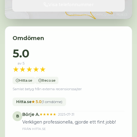
Visa telefonnummer
FOTO:
HTTPS://KABOOMPICS.COM/
· PEXELS
Omdömen
5.0
av 5
★
★
★
★
★
Hitta.se
Reco.se
Samlat betyg från externa recensionssajter
Hitta.se
★
5.0
(
1
omdöme
)
Börje A.
★★★★★
·
2025-07-31
B
Verkligen professionella, gjorde ett fint jobb!
FRÅN
HITTA.SE