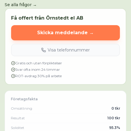
Se alla frågor →
Få offert från
Örnstedt el AB
Skicka meddelande →
Visa telefonnummer
Gratis och utan förpliktelser
Svar ofta inom 24 timmar
ROT-avdrag 30% på arbete
Företagsfakta
Omsättning
0 tkr
Resultat
100 tkr
Soliditet
95.3%