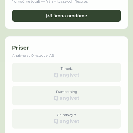
1
omdöme
totalt
— från Hitta.se och Reco.se
.
Lämna omdöme
Priser
Angivna av
Örnstedt el AB
Timpris
Ej angivet
Framkörning
Ej angivet
Grundavgift
Ej angivet