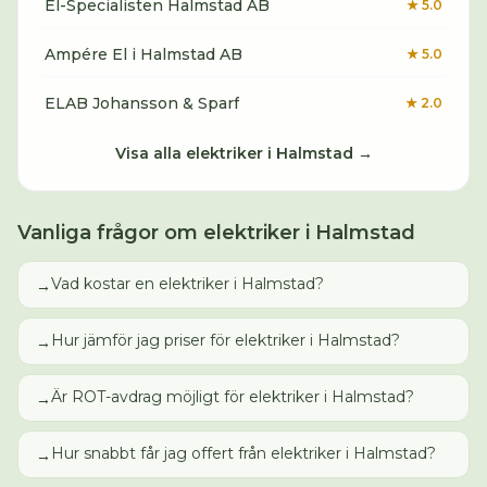
El-Specialisten Halmstad AB
★
5.0
Ampére El i Halmstad AB
★
5.0
ELAB Johansson & Sparf
★
2.0
Visa alla
elektriker
i
Halmstad
→
Vanliga frågor om
elektriker
i
Halmstad
Vad kostar en elektriker i Halmstad?
→
Hur jämför jag priser för elektriker i Halmstad?
→
Är ROT-avdrag möjligt för elektriker i Halmstad?
→
Hur snabbt får jag offert från elektriker i Halmstad?
→