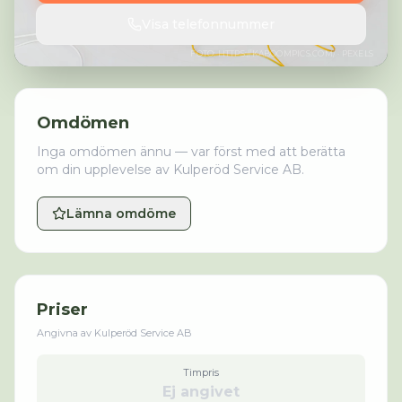
Visa telefonnummer
FOTO:
HTTPS://KABOOMPICS.COM/
· PEXELS
Omdömen
Inga omdömen ännu — var först med att berätta
om din upplevelse av
Kulperöd Service AB
.
Lämna omdöme
Priser
Angivna av
Kulperöd Service AB
Timpris
Ej angivet