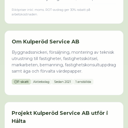
Riktpriser inkl. moms. ROT-avdrag ger 30% rabatt på
arbetskostnaden.
Om
Kulperöd Service AB
Byggnadssnickeri, försäljning, montering av teknisk
utrustning till fastigheter, fastighetsskötsel,
markarbeten, bemanning, fastighetskonsultuppdrag
samt äga och förvalta värdepapper.
F-skatt
Aktiebolag
Sedan
2021
1 anställda
Projekt
Kulperöd Service AB
utför i
Hålta