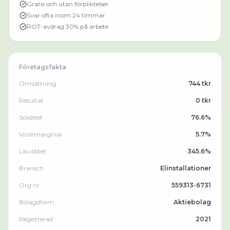
Gratis och utan förpliktelser
Svar ofta inom 24 timmar
ROT-avdrag 30% på arbete
Företagsfakta
Omsättning
744 tkr
Resultat
0 tkr
Soliditet
76.6%
Vinstmarginal
5.7%
Likviditet
345.6%
Bransch
Elinstallationer
Org.nr
559313-6731
Bolagsform
Aktiebolag
Registrerad
2021