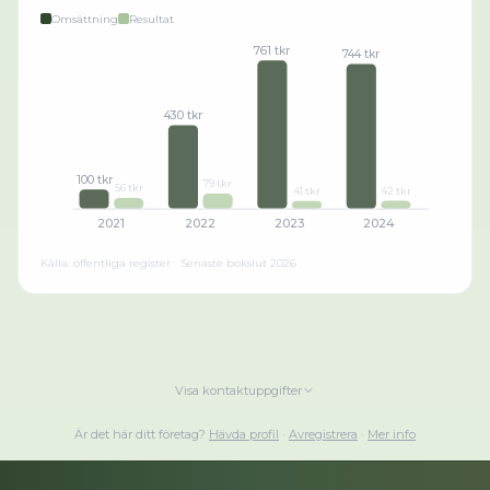
Omsättning
Resultat
761 tkr
744 tkr
430 tkr
100 tkr
79 tkr
56 tkr
42 tkr
41 tkr
2021
2022
2023
2024
Källa: offentliga register · Senaste bokslut
2026
Visa kontaktuppgifter
Är det här ditt företag?
Hävda profil
·
Avregistrera
·
Mer info