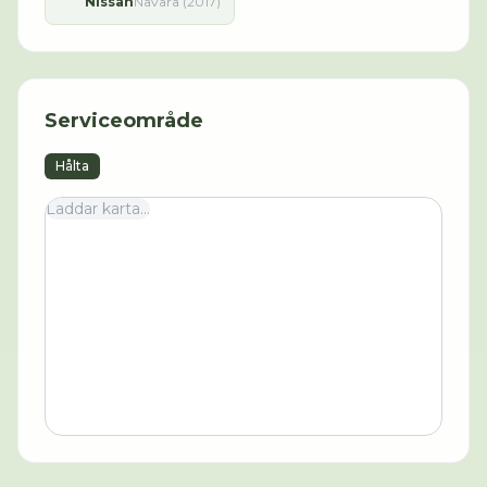
Nissan
Navara (2017)
Serviceområde
Hålta
Laddar karta...