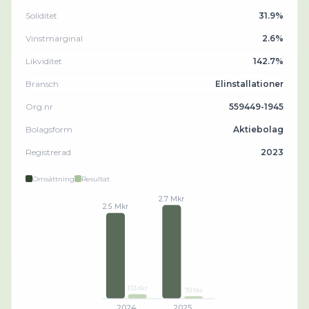
Soliditet
31.9%
Vinstmarginal
2.6%
Likviditet
142.7%
Bransch
Elinstallationer
Org.nr
559449-1945
Bolagsform
Aktiebolag
Registrerad
2023
Omsättning
Resultat
2.7 Mkr
2.5 Mkr
133 tkr
70 tkr
2024
2025