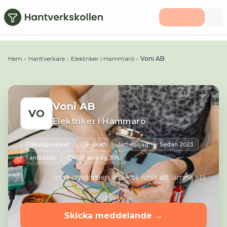
Hoppa till huvudinnehåll
Telefon:
E-post:
Webbplats:
Adress:
Champinjonvägen 2
Hem
›
Hantverkare
›
Elektriker i Hammarö
›
Voni AB
Voni AB
VO
Elektriker
i
Hammarö
Bolagsverket
F-skatt
Aktiebolag
Sedan
2023
1 anställda
ROT-avdrag 30%
Inga omdömen än — bli först att lämna ett
☆☆☆☆☆
→
Skicka meddelande →