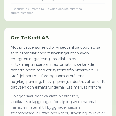
Riktpriser inkl. moms. ROT-avdrag ger 30% rabatt på
arbetskostnaden.
Om
Tc Kraft AB
Mot privatpersoner utför vi sedvanliga uppdrag så
som elinstallationer, felsökningar men även
energitermografering, installation av
luftvärmepumpar samt automation, så kallade
"smarta hem" med ett system från SmartVolt. TC
Kraft jobbar mot företag inom områdena
hög/lågspänning, felavhjälpning, industri, vattenkraft,
gatlysen och elmätarunderhåll.Läs merLäs mindre
Bolaget skall bedriva kraftlinjearbeten,
vindkraftsanläggningar, försäljning av elmaterial
främst elmaterial till byggnader såsom
strömbrytare, eluttag och kabel, uthyrning av lokaler