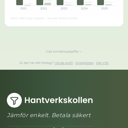
5.0 Mkr
2.0 Mkr
2.0 Mkr
701 tkr
-1.2 Mkr
2021
2022
2023
2024
2025
Källa: offentliga register · Senaste bokslut
2026
Visa kontaktuppgifter
Är det här ditt företag?
Hävda profil
·
Avregistrera
·
Mer info
Jämför enkelt. Betala säkert