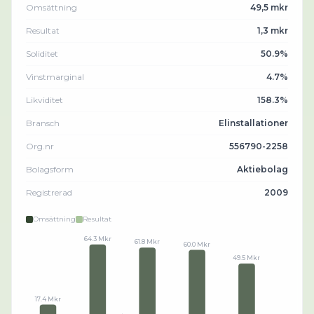
Omsättning
49,5 mkr
Resultat
1,3 mkr
Soliditet
50.9%
Vinstmarginal
4.7%
Likviditet
158.3%
Bransch
Elinstallationer
Org.nr
556790-2258
Bolagsform
Aktiebolag
Registrerad
2009
Omsättning
Resultat
64.3 Mkr
61.8 Mkr
60.0 Mkr
49.5 Mkr
17.4 Mkr