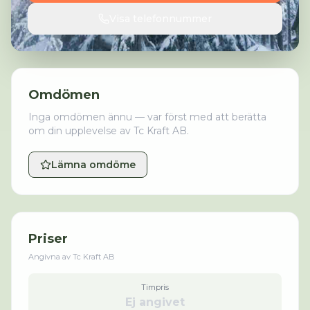
Visa telefonnummer
Omdömen
Inga omdömen ännu — var först med att berätta
om din upplevelse av
Tc Kraft AB
.
Lämna omdöme
Priser
Angivna av
Tc Kraft AB
Timpris
Ej angivet