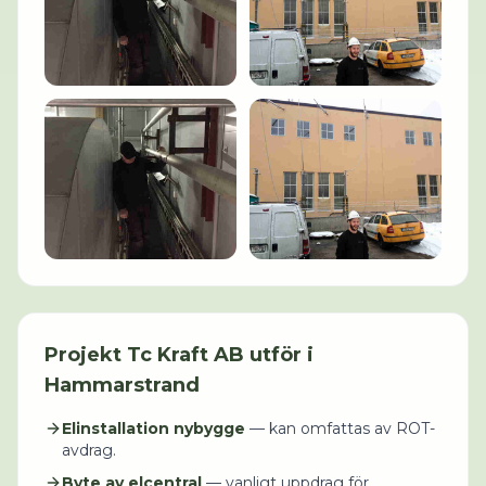
Projekt
Tc Kraft AB
utför i
Hammarstrand
Elinstallation nybygge
— kan omfattas av ROT-
avdrag.
Byte av elcentral
— vanligt uppdrag för