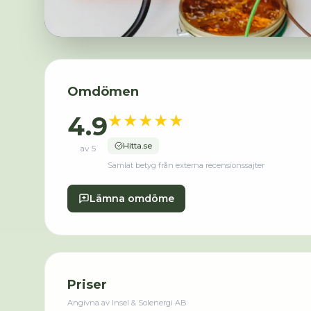
Omdömen
★
★
★
★
★
4.9
Hitta.se
av 5
Samlat betyg från externa recensionssajter
Lämna omdöme
Priser
Angivna av
Insel & Solenergi AB