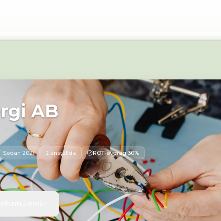
rpsvägen 29A 136 48 Handen
ergi AB
Sedan
2021
2 anställda
ROT-avdrag 30%
elefonnummer