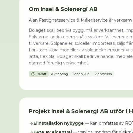
Om
Insel & Solenergi AB
Alan Fastighetsservice & Måleriservice är verksam
Bolaget skall bedriva bygg, måleriverksamhet, im
Solvärme, andra energisnåla system. Vi levererar m
tillverkare. Solpaneler, solceller importeras, säljs frå
Förutom stora modeller av solpaneler erbjuder vi äv
lätta, flexibla. Bolaget skall bedriva handel med 
därmed förenlig verksamhet.
F-skatt
Aktiebolag
Sedan
2021
2 anställda
Projekt
Insel & Solenergi AB
utför i
H
Elinstallation nybygge
— kan omfattas av ROT
Byte av elcentral
— vanligt uppdrag för elektri