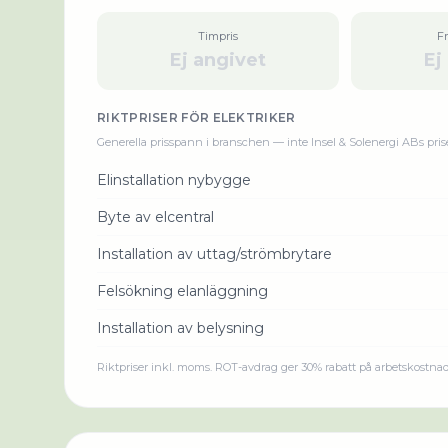
Timpris
F
Ej angivet
Ej
RIKTPRISER FÖR
ELEKTRIKER
Generella prisspann i branschen — inte
Insel & Solenergi AB
s pris
Elinstallation nybygge
Byte av elcentral
Installation av uttag/strömbrytare
Felsökning elanläggning
Installation av belysning
Riktpriser inkl. moms. ROT-avdrag ger 30% rabatt på arbetskostna