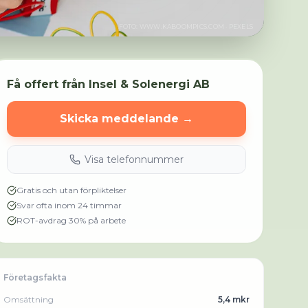
FOTO:
WWW.KABOOMPICS.COM
· PEXELS
Få offert från
Insel & Solenergi AB
Skicka meddelande →
Visa telefonnummer
Gratis och utan förpliktelser
Svar ofta inom 24 timmar
ROT-avdrag 30% på arbete
Företagsfakta
Omsättning
5,4 mkr