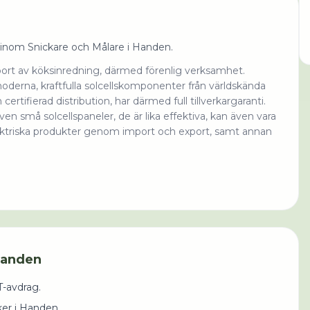
 inom Snickare och Målare i Handen.
port av köksinredning, därmed förenlig verksamhet.
oderna, kraftfulla solcellskomponenter från världskända
n certifierad distribution, har därmed full tillverkargaranti.
en små solcellspaneler, de är lika effektiva, kan även vara
elektriska produkter genom import och export, samt annan
anden
-avdrag.
ker i Handen.