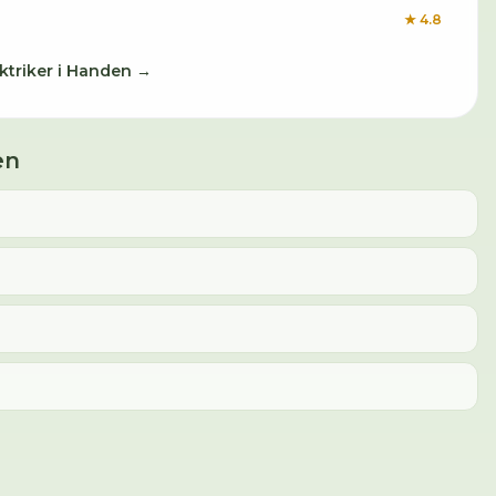
★
4.8
ktriker
i
Handen
→
en