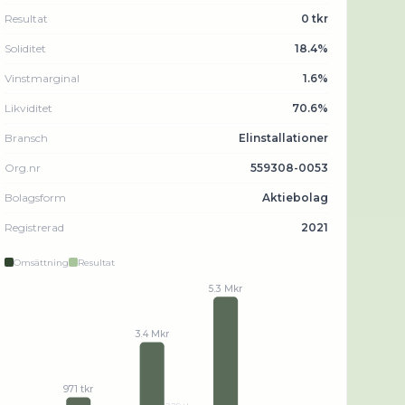
Resultat
0 tkr
Soliditet
18.4%
Vinstmarginal
1.6%
Likviditet
70.6%
Bransch
Elinstallationer
Org.nr
559308-0053
Bolagsform
Aktiebolag
Registrerad
2021
Omsättning
Resultat
5.3 Mkr
3.4 Mkr
971 tkr