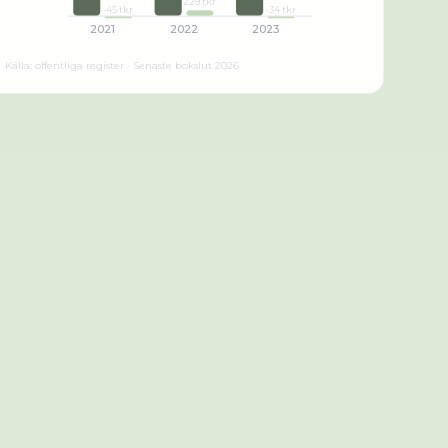
229 tkr
-45 tkr
-34 tkr
2021
2022
2023
Källa: offentliga register · Senaste bokslut
2026