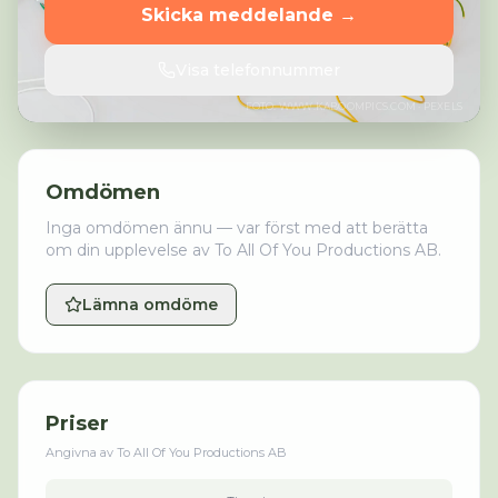
Skicka meddelande →
Visa telefonnummer
FOTO:
WWW.KABOOMPICS.COM
· PEXELS
Omdömen
Inga omdömen ännu — var först med att berätta
om din upplevelse av
To All Of You Productions AB
.
Lämna omdöme
Priser
Angivna av
To All Of You Productions AB