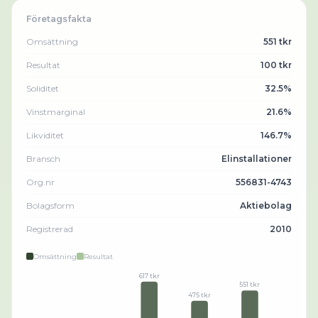
Företagsfakta
Omsättning
551 tkr
Resultat
100 tkr
Soliditet
32.5%
Vinstmarginal
21.6%
Likviditet
146.7%
Bransch
Elinstallationer
Org.nr
556831-4743
Bolagsform
Aktiebolag
Registrerad
2010
Omsättning
Resultat
617 tkr
551 tkr
475 tkr