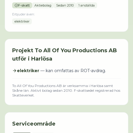
F-skatt
Aktiebolag
Sedan
2010
1 anställda
Erbjuder även:
elektriker
Projekt
To All Of You Productions AB
utför i
Harlösa
elektriker
— kan omfattas av ROT-avdrag.
To All Of You Productions AB
är verksamma i
Harlösa
samt
Skåne län
.
Aktivt bolag sedan 2010.
F-skattsedel registrerad hos
Skatteverket.
Serviceområde