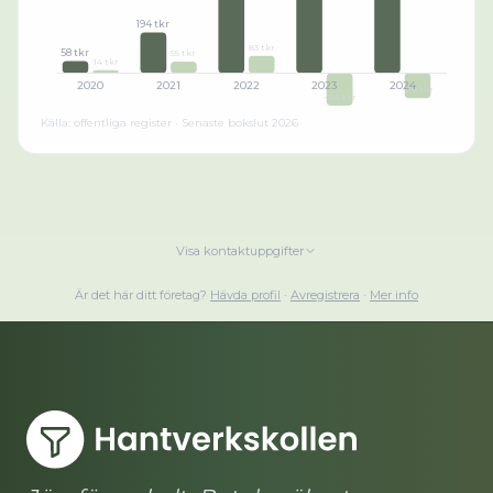
194 tkr
83 tkr
58 tkr
55 tkr
14 tkr
2020
2021
2022
2023
2024
-119 tkr
-154 tkr
Källa: offentliga register · Senaste bokslut
2026
Visa kontaktuppgifter
Är det här ditt företag?
Hävda profil
·
Avregistrera
·
Mer info