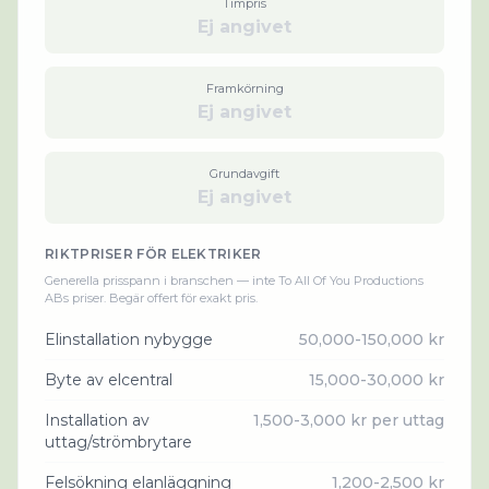
Timpris
Ej angivet
Framkörning
Ej angivet
Grundavgift
Ej angivet
RIKTPRISER FÖR
ELEKTRIKER
Generella prisspann i branschen — inte
To All Of You Productions
AB
s priser. Begär offert för exakt pris.
Elinstallation nybygge
50,000-150,000 kr
Byte av elcentral
15,000-30,000 kr
Installation av
1,500-3,000 kr per uttag
uttag/strömbrytare
Felsökning elanläggning
1,200-2,500 kr