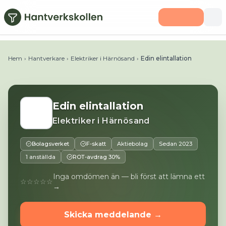
Hoppa till huvudinnehåll
Telefon:
0702435051
E-post:
jonas@edinel.se
Webbplats:
Hem
›
Hantverkare
›
Elektriker i Härnösand
›
Edin elintallation
Edin elintallation
Elektriker
i
Härnösand
Bolagsverket
F-skatt
Aktiebolag
Sedan
2023
1 anställda
ROT-avdrag 30%
Inga omdömen än — bli först att lämna ett
☆☆☆☆☆
→
Skicka meddelande →