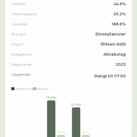
Soliditet
44.6%
Vinstmarginal
20.2%
Likviditet
188.6%
Bransch
Elinstallationer
Org.nr
559440-6455
Bolagsform
Aktiebolag
Registrerad
2023
Öppettider
Stängt till 07:00
Omsättning
Resultat
1.9 Mkr
1.6 Mkr
326 tkr
319 tkr