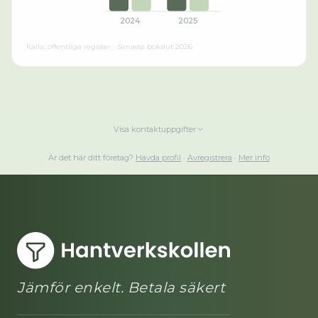
2024
2025
Källa: offentliga register · Senaste bokslut
2026
Visa kontaktuppgifter
Är det här ditt företag?
Hävda profil
·
Avregistrera
·
Mer info
Jämför enkelt. Betala säkert