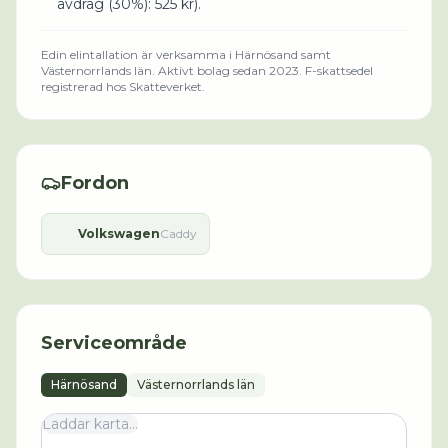
avdrag (30%)
:
525
kr).
Edin elintallation
är verksamma i
Härnösand
samt
Västernorrlands län
.
Aktivt bolag sedan 2023.
F-skattsedel
registrerad hos Skatteverket.
Fordon
Volkswagen
Caddy
Serviceområde
Härnösand
Västernorrlands län
Laddar karta...