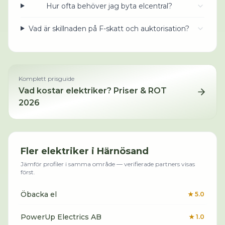
Hur ofta behöver jag byta elcentral?
Vad är skillnaden på F-skatt och auktorisation?
Komplett prisguide
Vad kostar
elektriker
? Priser & ROT
2026
Fler
elektriker
i
Härnösand
Jämför profiler i samma område — verifierade partners visas
först.
Öbacka el
★
5.0
PowerUp Electrics AB
★
1.0