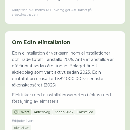
Riktpriser inkl. moms. ROT-avdrag ger 30% rabatt på
arbetskostnaden.
Om
Edin elintallation
Edin elintallation är verksam inom elinstallationer
och hade totalt 1 anställd 2025. Antalet anställda är
oförändrat sedan året innan. Bolaget är ett
aktiebolag som varit aktivt sedan 2023. Edin
elintallation omsatte 1 582 000,00 kr senaste
räkenskapsåret (2025).
Elektriker med elinstallationsarbeten i fokus med
försäljning av elmaterial
F-skatt
Aktiebolag
Sedan
2023
1 anställda
Erbjuder även:
elektriker