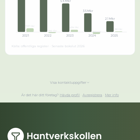
5.4 Mkr
3.5 Mkr
2.1 Mkr
707 tkr
434 tkr
90 tkr
-186 tkr
-363 tkr
2021
2022
2023
2024
2025
Källa: offentliga register · Senaste bokslut
2026
Visa kontaktuppgifter
Är det här ditt företag?
Hävda profil
·
Avregistrera
·
Mer info