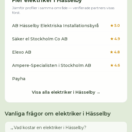
Fler
elektriker
i
Hässelby
Jämför profiler i samma område — verifierade partners visas
först.
AB Hässelby Elektriska Installationsbyrå
★
5.0
Säker el Stockholm Co AB
★
4.9
Elexo AB
★
4.8
Ampere-Specialisten i Stockholm AB
★
4.6
Payha
Visa alla
elektriker
i
Hässelby
→
Vanliga frågor om
elektriker
i
Hässelby
Vad kostar en elektriker i Hässelby?
→