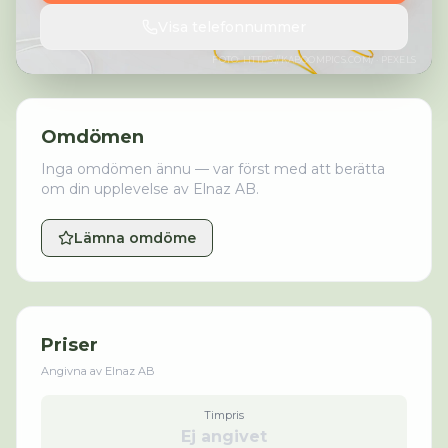
Visa telefonnummer
FOTO:
HTTPS://KABOOMPICS.COM/
· PEXELS
Omdömen
Inga omdömen ännu — var först med att berätta
om din upplevelse av
Elnaz AB
.
Lämna omdöme
Priser
Angivna av
Elnaz AB
Timpris
Ej angivet