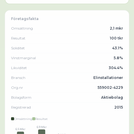
Företagsfakta
Omsättning
2,1 mkr
Resultat
100 tkr
Soliditet
43.1%
Vinstmarginal
5.8%
Likviditet
304.4%
Bransch
Elinstallationer
Org.nr
559002-4229
Bolagsform
Aktiebolag
Registrerad
2015
Omsättning
Resultat
6.9 Mkr
6.5 Mkr