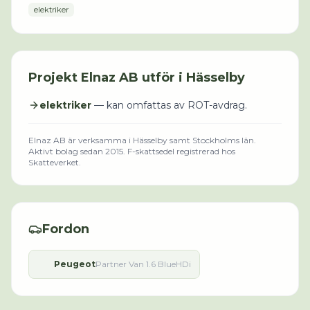
elektriker
Projekt
Elnaz AB
utför i
Hässelby
elektriker
— kan omfattas av ROT-avdrag.
Elnaz AB
är verksamma i
Hässelby
samt Stockholms län
.
Aktivt bolag sedan 2015.
F-skattsedel registrerad hos
Skatteverket.
Fordon
Peugeot
Partner Van 1.6 BlueHDi