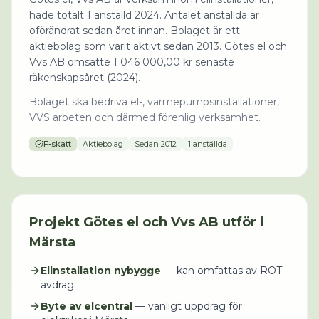
hade totalt 1 anställd 2024. Antalet anställda är
oförändrat sedan året innan. Bolaget är ett
aktiebolag som varit aktivt sedan 2013. Götes el och
Vvs AB omsatte 1 046 000,00 kr senaste
räkenskapsåret (2024).
Bolaget ska bedriva el-, värmepumpsinstallationer,
VVS arbeten och därmed förenlig verksamhet.
F-skatt
Aktiebolag
Sedan
2012
1 anställda
Projekt
Götes el och Vvs AB
utför i
Märsta
Elinstallation nybygge
— kan omfattas av ROT-
avdrag.
Byte av elcentral
— vanligt uppdrag för