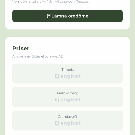
1
omdöme
totalt
— från Hitta.se och Reco.se
.
Lämna omdöme
Priser
Angivna av
Götes el och Vvs AB
Timpris
Ej angivet
Framkörning
Ej angivet
Grundavgift
Ej angivet