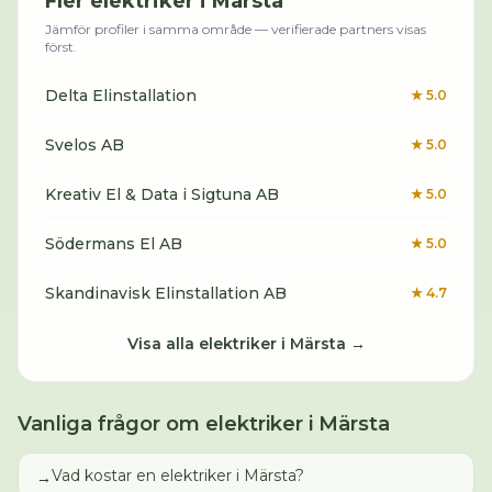
Fler
elektriker
i
Märsta
Jämför profiler i samma område — verifierade partners visas
först.
Delta Elinstallation
★
5.0
Svelos AB
★
5.0
Kreativ El & Data i Sigtuna AB
★
5.0
Södermans El AB
★
5.0
Skandinavisk Elinstallation AB
★
4.7
Visa alla
elektriker
i
Märsta
→
Vanliga frågor om
elektriker
i
Märsta
Vad kostar en elektriker i Märsta?
→