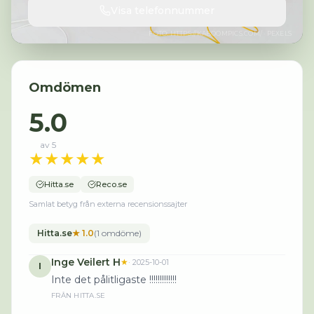
Visa telefonnummer
FOTO:
HTTPS://KABOOMPICS.COM/
· PEXELS
Omdömen
5.0
av 5
★
★
★
★
★
Hitta.se
Reco.se
Samlat betyg från externa recensionssajter
Hitta.se
★
1.0
(
1
omdöme
)
Inge Veilert H
★
·
2025-10-01
I
Inte det pålitligaste !!!!!!!!!!!!!
FRÅN
HITTA.SE