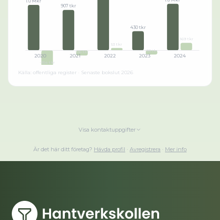
1.0 Mkr
907 tkr
430 tkr
169 tkr
53 tkr
-93 tkr
-116 tkr
2020
2021
2022
2023
2024
-354 tkr
Källa: offentliga register · Senaste bokslut
2026
Visa kontaktuppgifter
Är det här ditt företag?
Hävda profil
·
Avregistrera
·
Mer info