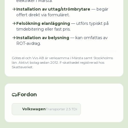
elektriker i Märsta.
Installation av uttag/strömbrytare
— begär
offert direkt via formuläret.
Felsökning elanläggning
— utförs typiskt på
timdebitering eller fast pris.
Installation av belysning
— kan omfattas av
ROT-avdrag.
Götes el och Vvs AB
är verksamma i
Märsta
samt Stockholms
län
.
Aktivt bolag sedan 2012.
F-skattsedel registrerad hos
Skatteverket.
Fordon
Volkswagen
Transporter 2.5 TDi