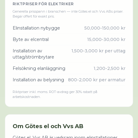
RIKTPRISER FÖR
ELEKTRIKER
Generella prisspann i branschen — inte
Götes el och Vvs AB
s priser.
Begär offert för exakt pris.
Elinstallation nybygge
50,000-150,000 kr
Byte av elcentral
15,000-30,000 kr
Installation av
1,500-3,000 kr per uttag
uttag/strömbrytare
Felsökning elanläggning
1,200-2,500 kr
Installation av belysning
800-2,000 kr per armatur
Riktpriser inkl. moms. ROT-avdrag ger 30% rabatt på
arbetskostnaden.
Om
Götes el och Vvs AB
Götes el, Vvs AB är verksam inom elinstallationer,