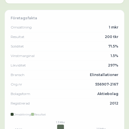
Företagsfakta
Omsättning
1 mkr
Resultat
200 tkr
Soliditet
71.5%
Vinstmarginal
1.5%
Likviditet
297%
Bransch
Elinstallationer
Org.nr
556907-2167
Bolagsform
Aktiebolag
Registrerad
2012
Omsättning
Resultat
1.3 Mkr
1.0 Mkr