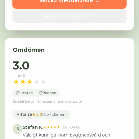
Skicka meddelande →
Visa telefonnummer
Omdömen
3.0
av 5
★
★
★
★
★
Hitta.se
Reco.se
Samlat betyg från externa recensionssajter
Hitta.se
★
5.0
(
2
omdömen
)
Stefan K.
★★★★★
·
2025-04-06
S
Väldigt kunniga inom byggnadsvård och