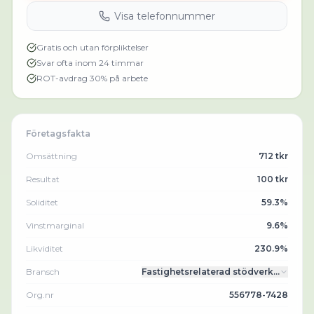
Visa telefonnummer
Gratis och utan förpliktelser
Svar ofta inom 24 timmar
ROT-avdrag 30% på arbete
Företagsfakta
Omsättning
712 tkr
Resultat
100 tkr
Soliditet
59.3%
Vinstmarginal
9.6%
Likviditet
230.9%
Bransch
Fastighetsrelaterad stödverk…
Org.nr
556778-7428