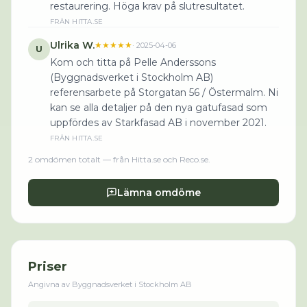
restaurering. Höga krav på slutresultatet.
FRÅN
HITTA.SE
Ulrika W.
★★★★★
·
2025-04-06
U
Kom och titta på Pelle Anderssons
(Byggnadsverket i Stockholm AB)
referensarbete på Storgatan 56 / Östermalm. Ni
kan se alla detaljer på den nya gatufasad som
uppfördes av Starkfasad AB i november 2021.
FRÅN
HITTA.SE
2
omdömen
totalt
— från Hitta.se och Reco.se
.
Lämna omdöme
Priser
Angivna av
Byggnadsverket i Stockholm AB