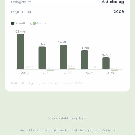
Bolagsform
Aktiebolag
Registrerad
2009
Omsättning
Resultat
2.1 Mkr
1.4 Mkr
1.3 Mkr
1.1 Mkr
712 tkr
61 tkr
22 tkr
4 tkr
-68 tkr
-78 tkr
2020
2021
2022
2023
2024
Källa: offentliga register · Senaste bokslut
2026
Visa kontaktuppgifter
Är det här ditt företag?
Hävda profil
·
Avregistrera
·
Mer info