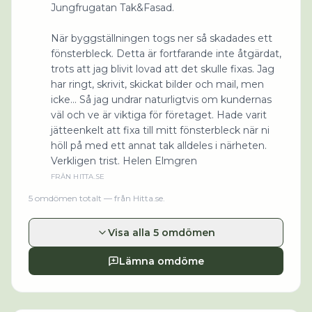
Jungfrugatan Tak&Fasad.
När byggställningen togs ner så skadades ett
fönsterbleck. Detta är fortfarande inte åtgärdat,
trots att jag blivit lovad att det skulle fixas. Jag
har ringt, skrivit, skickat bilder och mail, men
icke... Så jag undrar naturligtvis om kundernas
väl och ve är viktiga för företaget. Hade varit
jätteenkelt att fixa till mitt fönsterbleck när ni
höll på med ett annat tak alldeles i närheten.
Verkligen trist. Helen Elmgren
FRÅN
HITTA.SE
5
omdömen
totalt
— från Hitta.se
.
Visa alla 5 omdömen
Lämna omdöme