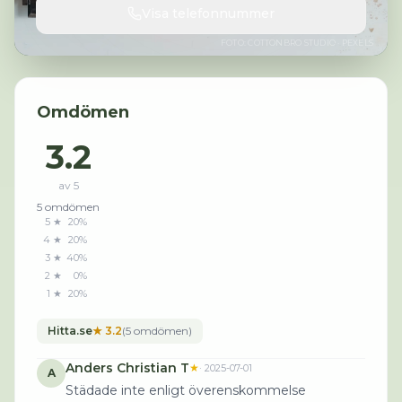
Visa telefonnummer
FOTO:
COTTONBRO STUDIO
· PEXELS
Omdömen
3.2
av 5
5
omdömen
5
★
20
%
4
★
20
%
3
★
40
%
2
★
0
%
1
★
20
%
Hitta.se
★
3.2
(
5
omdömen
)
Anders Christian T
★
·
2025-07-01
A
Städade inte enligt överenskommelse