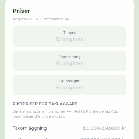
Priser
Angivna av
H & K Entreprenad AB
Timpris
Ej angivet
Framkörning
Ej angivet
Grundavgift
Ej angivet
RIKTPRISER FÖR
TAKLÄGGARE
Generella prisspann i branschen — inte
H & K Entreprenad AB
s
priser. Begär offert för exakt pris.
Takomläggning
150,000-350,000 kr