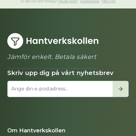
Är det här ditt företag?
Hävda profil
·
Avregistrera
·
Mer info
Jämför enkelt. Betala säkert
Skriv upp dig på vårt nyhetsbrev
Om Hantverkskollen