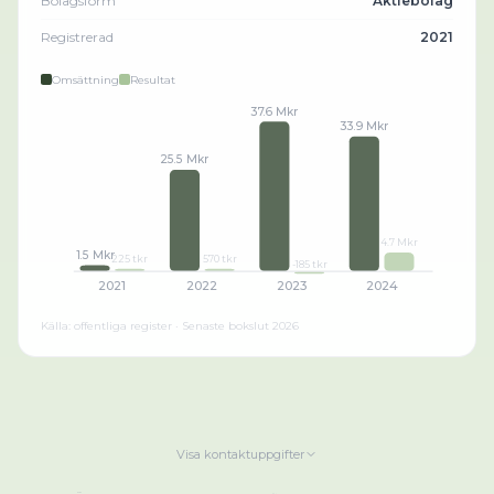
Bolagsform
Aktiebolag
Registrerad
2021
Omsättning
Resultat
37.6 Mkr
33.9 Mkr
25.5 Mkr
4.7 Mkr
1.5 Mkr
225 tkr
570 tkr
-185 tkr
2021
2022
2023
2024
Källa: offentliga register · Senaste bokslut
2026
Visa kontaktuppgifter