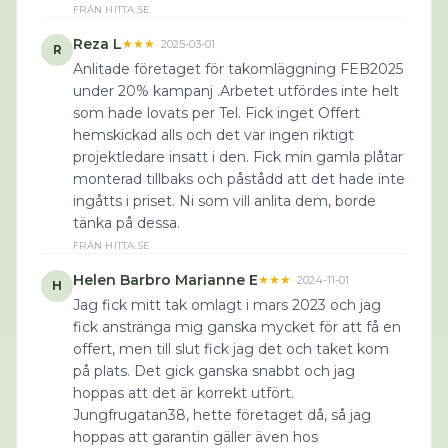
FRÅN
HITTA.SE
Reza L
★★★
·
2025-03-01
R
Anlitade företaget för takomläggning FEB2025
under 20% kampanj .Arbetet utfördes inte helt
som hade lovats per Tel. Fick inget Offert
hemskickad alls och det var ingen riktigt
projektledare insatt i den. Fick min gamla plåtar
monterad tillbaks och påstådd att det hade inte
ingåtts i priset. Ni som vill anlita dem, borde
tänka på dessa.
FRÅN
HITTA.SE
Helen Barbro Marianne E
★★★
·
2024-11-01
H
Jag fick mitt tak omlagt i mars 2023 och jag
fick anstränga mig ganska mycket för att få en
offert, men till slut fick jag det och taket kom
på plats. Det gick ganska snabbt och jag
hoppas att det är korrekt utfört.
Jungfrugatan38, hette företaget då, så jag
hoppas att garantin gäller även hos