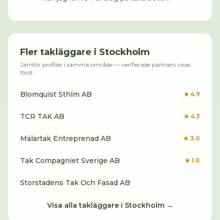
Fler
takläggare
i
Stockholm
Jämför profiler i samma område — verifierade partners visas
först.
Blomquist Sthlm AB
★
4.9
TCR TAK AB
★
4.3
Mälartak Entreprenad AB
★
3.0
Tak Compagniet Sverige AB
★
1.0
Storstadens Tak Och Fasad AB
Visa alla
takläggare
i
Stockholm
→