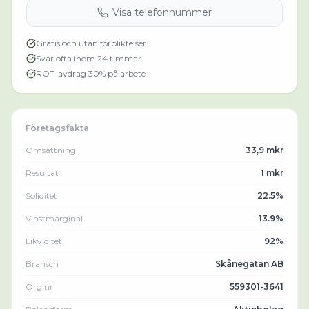
Visa telefonnummer
Gratis och utan förpliktelser
Svar ofta inom 24 timmar
ROT-avdrag 30% på arbete
Företagsfakta
Omsättning
33,9 mkr
Resultat
1 mkr
Soliditet
22.5%
Vinstmarginal
13.9%
Likviditet
92%
Bransch
Skånegatan AB
Org.nr
559301-3641