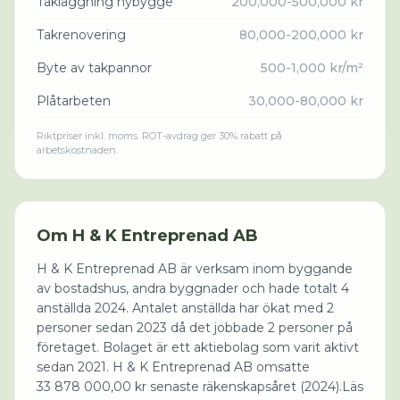
Takläggning nybygge
200,000-500,000 kr
Takrenovering
80,000-200,000 kr
Byte av takpannor
500-1,000 kr/m²
Plåtarbeten
30,000-80,000 kr
Riktpriser inkl. moms. ROT-avdrag ger 30% rabatt på
arbetskostnaden.
Om
H & K Entreprenad AB
H & K Entreprenad AB är verksam inom byggande
av bostadshus, andra byggnader och hade totalt 4
anställda 2024. Antalet anställda har ökat med 2
personer sedan 2023 då det jobbade 2 personer på
företaget. Bolaget är ett aktiebolag som varit aktivt
sedan 2021. H & K Entreprenad AB omsatte
33 878 000,00 kr senaste räkenskapsåret (2024).Läs