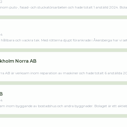
22
nom puts-, fasad- och stuckatörsarbeten och hade totalt 1 anställd 2024. Bola
varit aktivt sedan 2022. Tefco Byggservice AB omsatte 31 000,00 kr senaste räkenskapsåret (2024).
24
r hållbara och vackra tak. Med rötterna djupt förankrade i Åkersberga har vi s
iktigt det är med ett tak som klarar alla utmaningar. Vi specialiserar oss p
och tegeltak. Vår resa började med en enkel idé om att förbättra takens livslä
års erfarenhet och en stark dedikation till kundservice kan du lita på att vi 
ver att bygga långvariga relationer med våra kunder genom ärlighet, pålitlighet
ckholm Norra AB
åtar oss.Välkommen att ta kontakt med oss!Läs merLäs mindre
a AB är verksam inom reparation av maskiner och hade totalt 6 anställda 202
et jobbade 5 personer på företaget. Bolaget är ett aktiebolag som varit aktivt 
Avfuktningsteknik Stockholm Norra AB omsatte 10 785 000,00 kr senaste räkenskapsåret (2022).Läs
AB
24
sam inom byggande av bostadshus och andra byggnader. Bolaget är ett aktieb
2024. Bygg Kvalitet Sverige AB omsatte 3 565 000,00 kr senaste räkenskapsåret (2024).