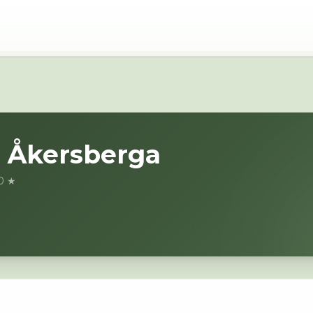
i
Åkersberga
.0 ★