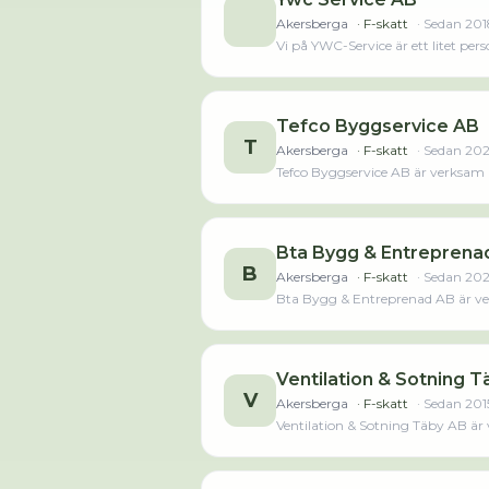
Akersberga
· F-skatt
· Sedan
201
Vi på YWC-Service är ett litet per
följande städtjänster:- Hemstädni
hålla en mycket god kvalité på all
merLäs mindre
Tefco Byggservice AB
T
Akersberga
· F-skatt
· Sedan
20
Tefco Byggservice AB är verksam i
Bta Bygg & Entreprena
B
Akersberga
· F-skatt
· Sedan
202
Bta Bygg & Entreprenad AB är ver
person sedan 2023 då det jobbade 
AB oms
Ventilation & Sotning 
V
Akersberga
· F-skatt
· Sedan
201
Ventilation & Sotning Täby AB är 
året innan. Bolaget är ett aktiebol
räkenskapsåret (2025).Läs merLä