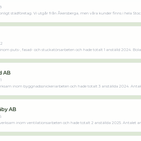
8
sonligt städföretag. Vi utgår från Åkersberga, men våra kunder finns i hela Sto
ng- Storstädning- Flyttstädning- Fönsterputs- Kontorsstädning- ByggstädningVi 
a våra tjänster. Vi står för: trygghet, kvalité, omtanke och har en mycket god re
22
nom puts-, fasad- och stuckatörsarbeten och hade totalt 1 anställd 2024. Bola
varit aktivt sedan 2022. Tefco Byggservice AB omsatte 31 000,00 kr senaste räkenskapsåret (2024).
d AB
1
ksam inom byggnadssnickeriarbeten och hade totalt 3 anställda 2024. Antale
2 personer på företaget. Bolaget är ett aktiebolag som varit aktivt sedan 20
atte 6 013 000,00 kr senaste räkenskapsåret (2024).Läs merLäs mindre
Täby AB
5
verksam inom ventilationsarbeten och hade totalt 2 anställda 2025. Antalet an
ag som varit aktivt sedan 2015. Ventilation & Sotning Täby AB omsatte 3 826 000,0
s mindre