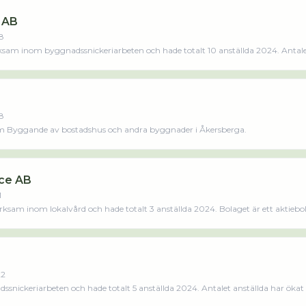
 AB
8
ksam inom byggnadssnickeriarbeten och hade totalt 10 anställda 2024. Antalet
tiebolag som varit aktivt sedan 2018. Bfs Pocius Bygg & Städ AB omsatte 8 566 00
s mindre
8
m Byggande av bostadshus och andra byggnader i Åkersberga.
ice AB
1
erksam inom lokalvård och hade totalt 3 anställda 2024. Bolaget är ett aktiebo
2011. Kasia & Basia Städservice AB omsatte 1 271 000,00 kr senaste räkenskapsåret (2024).
22
snickeriarbeten och hade totalt 5 anställda 2024. Antalet anställda har öka
. Bolaget är ett aktiebolag som varit aktivt sedan 2022. Fidy AB omsatte 2 407 00