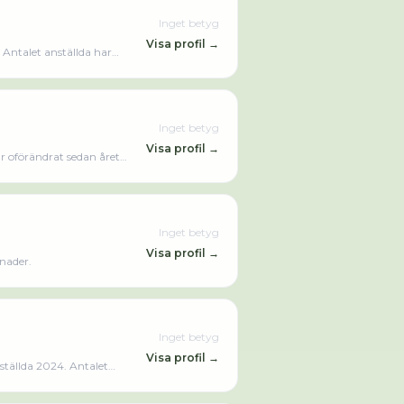
Inget betyg
Visa profil →
Antalet anställda har
ktivt sedan 2013. Täby Fasad
Inget betyg
Visa profil →
r oförändrat sedan året
som varit aktivt sedan 2011. Palka Bygg AB omsatte 10 469 000,00 kr senaste räkenskapsåret (2024).
Inget betyg
Visa profil →
nader.
Inget betyg
Visa profil →
tällda 2024. Antalet
 Måleri AB omsatte