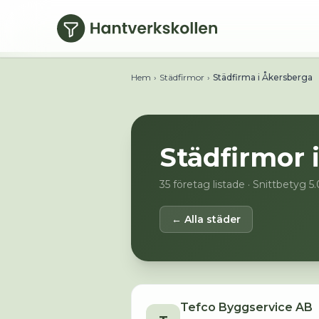
Hoppa till huvudinnehåll
Hem
›
Städfirmor
›
Städfirma i Åkersberga
Städfirmor 
35
företag listade
· Snittbetyg 5
← Alla städer
Tefco Byggservice AB