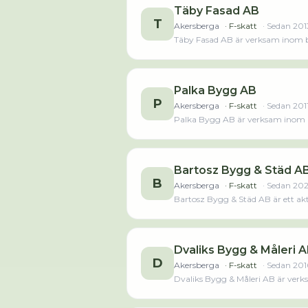
Täby Fasad AB
T
Akersberga
· F-skatt
· Sedan
201
Täby Fasad AB är verksam inom by
minskat med 1 person sedan 2024 d
AB oms
Palka Bygg AB
P
Akersberga
· F-skatt
· Sedan
201
Palka Bygg AB är verksam inom by
Bartosz Bygg & Städ A
B
Akersberga
· F-skatt
· Sedan
20
Bartosz Bygg & Städ AB är ett ak
Dvaliks Bygg & Måleri 
D
Akersberga
· F-skatt
· Sedan
201
Dvaliks Bygg & Måleri AB är ver
anställda är oförändrat sedan åre
7 989 000,00 kr sena