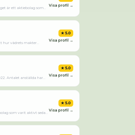
Visa profil →
get är ett aktiebolag som
★
5.0
Visa profil →
ett hur vädrets makter
å omläggning/renovering och
ngd genom noggrant hantverk
tar hand om ditt tak som om
 och ett genuint
★
5.0
Visa profil →
2. Antalet anställda har
sedan 2016.
 merLäs mindre
★
5.0
Visa profil →
olag som varit aktivt sedan