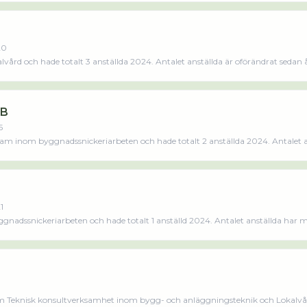
s mindre
20
ård och hade totalt 3 anställda 2024. Antalet anställda är oförändrat sedan å
aktiebolag som varit aktivt sedan 2020. Duktiga AB omsatte 1 460 000,00 kr senaste räkenskapsåret (2024).
AB
5
m inom byggnadssnickeriarbeten och hade totalt 2 anställda 2024. Antalet a
ktiebolag som varit aktivt sedan 2015. Mateo Bygg & Design AB omsatte 2 396 000,
s mindre
1
nadssnickeriarbeten och hade totalt 1 anställd 2024. Antalet anställda har 
 företaget. Bolaget är ett aktiebolag som varit aktivt sedan 2021. Monteler A
äs merLäs mindre
m Teknisk konsultverksamhet inom bygg- och anläggningsteknik och Lokalvår