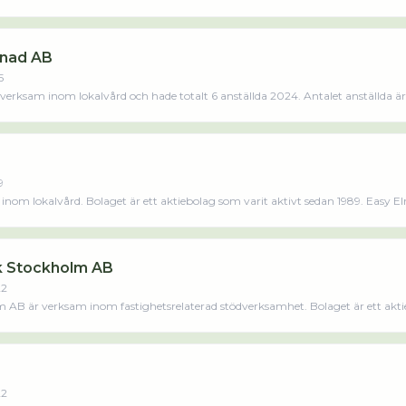
enad AB
5
erksam inom lokalvård och hade totalt 6 anställda 2024. Antalet anställda är
om varit aktivt sedan 2015. Evas Städ och Entreprenad AB omsatte 3 769 000,00 kr 
s mindre
9
 inom lokalvård. Bolaget är ett aktiebolag som varit aktivt sedan 1989. Easy E
enskapsåret (2024).
ik Stockholm AB
22
m AB är verksam inom fastighetsrelaterad stödverksamhet. Bolaget är ett akti
22