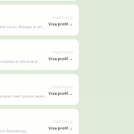
Inget betyg
Visa profil →
ret innan. Bolaget är ett
Inget betyg
Visa profil →
nställda är oförändrat
00 kr senaste
Inget betyg
Visa profil →
minskat med 1 person sedan
B omsatte 111 000,00 kr
Inget betyg
Visa profil →
d i Åkersberga.