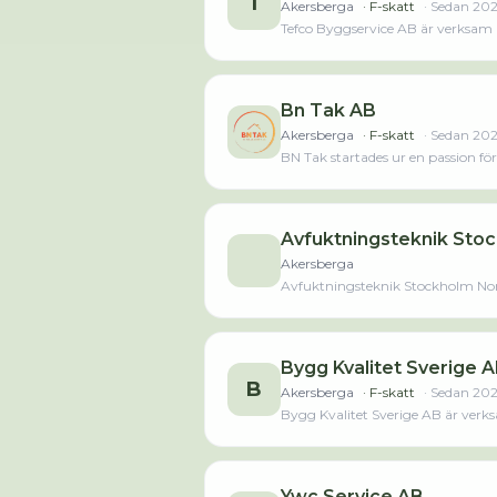
T
Akersberga
· F-skatt
· Sedan
20
Tefco Byggservice AB är verksam i
Bn Tak AB
Akersberga
· F-skatt
· Sedan
20
BN Tak startades ur en passion fö
påverkar våra byggnader och hur v
service av tak, särskilt betong- 
och kvalitets material. Med många 
det vore vårt eget. Vi är stolta ö
Avfuktningsteknik Sto
engagemang för varje projekt vi 
Akersberga
Avfuktningsteknik Stockholm Norr
ökat med 1 person sedan 2021 då d
Bygg Kvalitet Sverige 
B
Akersberga
· F-skatt
· Sedan
20
Bygg Kvalitet Sverige AB är verk
Ywc Service AB