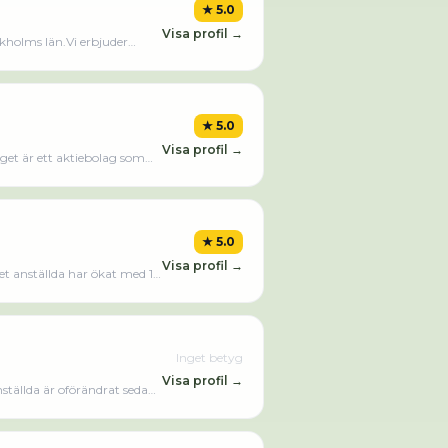
★
5.0
Visa profil →
ckholms län.Vi erbjuder
strävar alltid efter att
lation till våra kunder.Läs
★
5.0
Visa profil →
get är ett aktiebolag som
★
5.0
Visa profil →
t anställda har ökat med 1
21. Bta Bygg & Entreprenad
Inget betyg
Visa profil →
ställda är oförändrat sedan
0 kr senaste