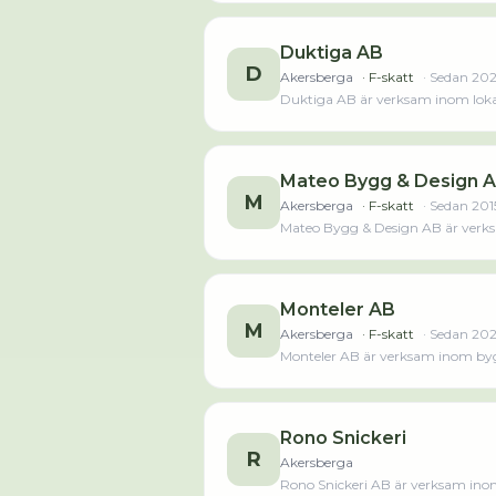
räkenskapsåret (2024).Läs merLä
Duktiga AB
D
Akersberga
· F-skatt
· Sedan
20
Duktiga AB är verksam inom lokalv
Mateo Bygg & Design 
M
Akersberga
· F-skatt
· Sedan
201
Mateo Bygg & Design AB är verksa
sedan året innan. Bolaget är ett a
räkenskapsåret (2024).Läs merLä
Monteler AB
M
Akersberga
· F-skatt
· Sedan
202
Monteler AB är verksam inom bygg
2023 då det jobbade 2 personer på
senaste räkenskapsåret (2024).L
Rono Snickeri
R
Akersberga
Rono Snickeri AB är verksam ino