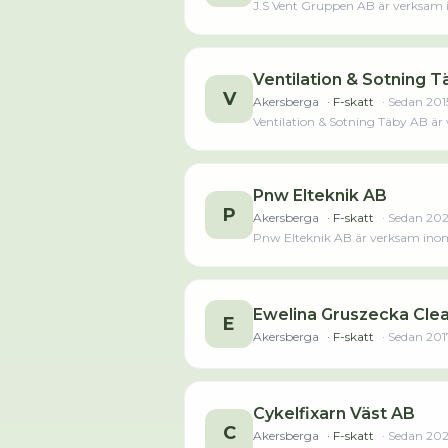
J.S Vent Gruppen AB är verksam i
sedan 2023 då det jobbade 3 perso
2 945 000,00 kr sena
Ventilation & Sotning 
V
Akersberga
· F-skatt
· Sedan
201
Ventilation & Sotning Täby AB är 
året innan. Bolaget är ett aktiebol
räkenskapsåret (2025).Läs merLä
Pnw Elteknik AB
P
Akersberga
· F-skatt
· Sedan
20
Pnw Elteknik AB är verksam inom e
Ewelina Gruszecka Clea
E
Akersberga
· F-skatt
· Sedan
201
Cykelfixarn Väst AB
C
Akersberga
· F-skatt
· Sedan
20