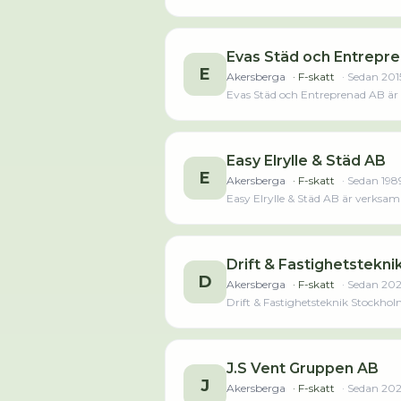
Evas Städ och Entrepr
E
Akersberga
· F-skatt
· Sedan
201
Evas Städ och Entreprenad AB är v
innan. Bolaget är ett aktiebolag s
räkenskapsåret (2024).Läs merLä
Easy Elrylle & Städ AB
E
Akersberga
· F-skatt
· Sedan
198
Easy Elrylle & Städ AB är verksam
468 000,00 kr senaste räk
Drift & Fastighetstekn
D
Akersberga
· F-skatt
· Sedan
20
Drift & Fastighetsteknik Stockhol
sedan 2022.
J.S Vent Gruppen AB
J
Akersberga
· F-skatt
· Sedan
20