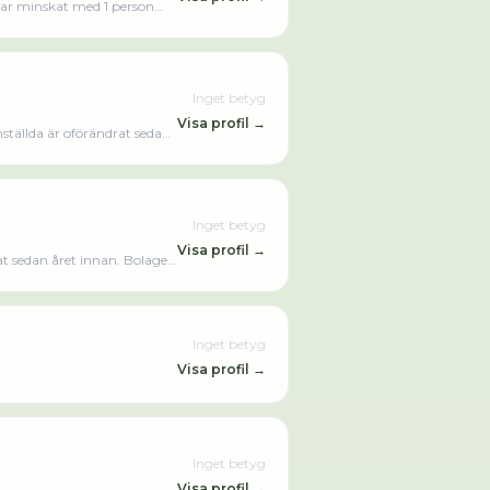
har minskat med 1 person
 Vent Gruppen AB omsatte
Inget betyg
Visa profil →
ställda är oförändrat sedan
0 kr senaste
Inget betyg
Visa profil →
at sedan året innan. Bolaget
00 kr senaste räkenskapsåret (2024).
Inget betyg
Visa profil →
Inget betyg
Visa profil →