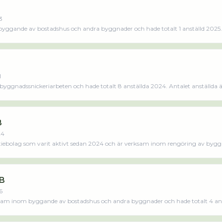
3
ggande av bostadshus och andra byggnader och hade totalt 1 anställd 2025. 
å det jobbade 2 personer på företaget. Bolaget är ett aktiebolag som varit a
atte 2 158 000,00 kr senaste räkenskapsåret (2025).Läs merLäs mindre
1
ggnadssnickeriarbeten och hade totalt 8 anställda 2024. Antalet anställda ä
innan. Bolaget är ett aktiebolag 
B
24
tiebolag som varit aktivt sedan 2024 och är verksam inom rengöring av bygg
AB
6
ksam inom byggande av bostadshus och andra byggnader och hade totalt 4 ans
t innan. Bolaget är ett aktiebolag som varit aktivt sedan 2016. Dvaliks Bygg &
ste räkenskapsåret (2024).Läs merLäs mindre