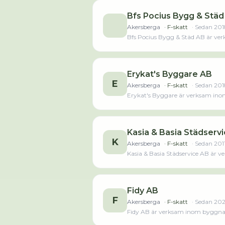
Bfs Pocius Bygg & Städ
Akersberga
· F-skatt
· Sedan
201
Bfs Pocius Bygg & Städ AB är ver
sedan året innan. Bolaget är ett ak
räkenskapsåret (2024).Läs merLä
Erykat's Byggare AB
E
Akersberga
· F-skatt
· Sedan
201
Erykat's Byggare är verksam ino
Kasia & Basia Städserv
K
Akersberga
· F-skatt
· Sedan
201
Kasia & Basia Städservice AB är v
Fidy AB
F
Akersberga
· F-skatt
· Sedan
20
Fidy AB är verksam inom byggnads
det jobbade 4 personer på företaget