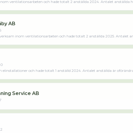
nom ventilationsarbeten och hade totalt 2 anställda 2024. Antalet anställda 
ner på företaget. Bolaget är ett aktiebolag som varit aktivt sedan 2022. J.S
ste räkenskapsåret (2024).Läs merLäs mindre
Täby AB
5
verksam inom ventilationsarbeten och hade totalt 2 anställda 2025. Antalet an
ag som varit aktivt sedan 2015. Ventilation & Sotning Täby AB omsatte 3 826 000,0
s mindre
20
linstallationer och hade totalt 1 anställd 2024. Antalet anställda är oförändr
är ett aktiebolag som varit aktivt sedan 2020. Pnw Elteknik AB omsatte 1 864 000,
ning Service AB
7
22