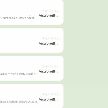
Inget betyg
Visa profil →
 anställda är oförändrat
0,00 kr senaste
Inget betyg
Visa profil →
Inget betyg
Visa profil →
lag som varit aktivt sedan
Inget betyg
Visa profil →
t med 1 person sedan 2023 då
0,00 kr senaste