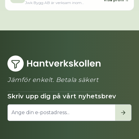
Jwk Bygg AB är verksam inom
byggnadssnickeriarbeten och hade totalt 1
anställd 2024. Bolaget är ett aktiebolag
som varit aktivt sedan 2018. Jwk Bygg AB
omsatte 725 000,00 kr senaste
räkenskapsåret (2024).
Jämför enkelt. Betala säkert
Skriv upp dig på vårt nyhetsbrev