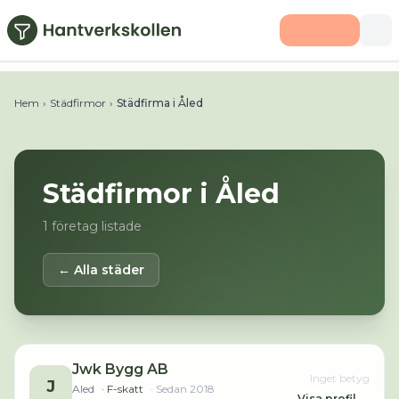
Hoppa till huvudinnehåll
Hem
›
Städfirmor
›
Städfirma i Åled
Städfirmor i
Åled
1
företag listade
← Alla städer
Jwk Bygg AB
Inget betyg
J
Aled
· F-skatt
· Sedan
2018
Visa profil →