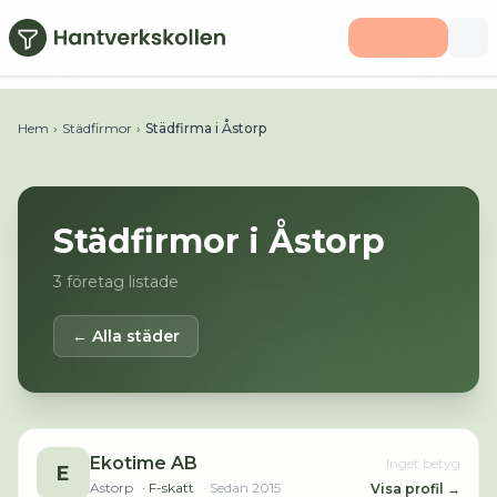
Hoppa till huvudinnehåll
Hem
›
Städfirmor
›
Städfirma i Åstorp
Städfirmor i
Åstorp
3
företag listade
← Alla städer
Ekotime AB
Inget betyg
E
Astorp
· F-skatt
· Sedan
2015
Visa profil →