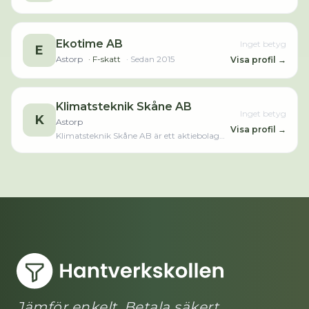
Ekotime AB
Inget betyg
E
Astorp
· F-skatt
· Sedan
2015
Visa profil →
Klimatsteknik Skåne AB
Inget betyg
K
Astorp
Visa profil →
Klimatsteknik Skåne AB är ett aktiebolag
som varit aktivt sedan 2025 och är verksam
inom personaluthyrning.
Jämför enkelt. Betala säkert